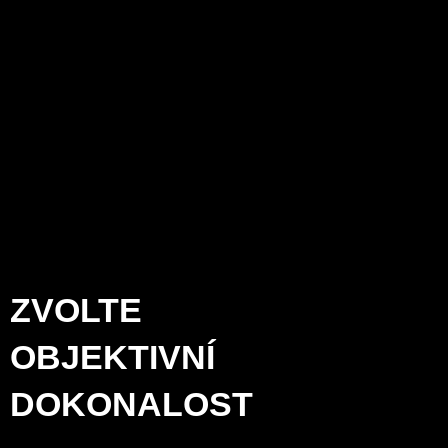
Adresa sídla:
Levenhuk
Optics s.r.o., V Chotejně
700/7-A, 102 00 Praha 102,
Česko
+420 737 004919
Kontaktujte nás
E-mail
ZVOLTE
OBJEKTIVNÍ
DOKONALOST