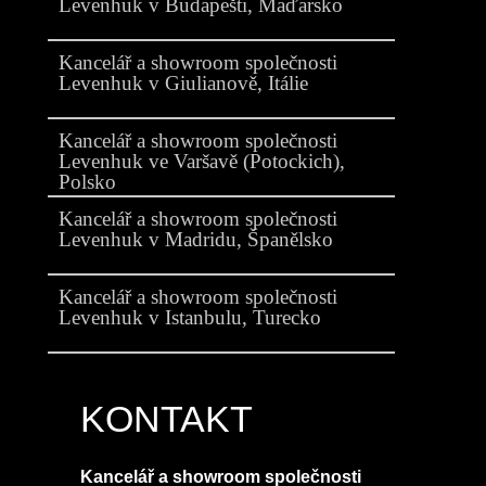
Levenhuk v Budapešti, Maďarsko
Adresa sídla:
Levenhuk
Optics s.r.o., V Chotejně
block from scratch
700/7-A, 102 00 Praha 102,
Kancelář a showroom společnosti
Česko
Levenhuk v Giulianově, Itálie
+420 737 004919
Kancelář a showroom společnosti
Levenhuk ve Varšavě (Potockich),
Kontaktujte nás
Polsko
E-mail
Kancelář a showroom společnosti
Levenhuk v Madridu, Španělsko
Kancelář a showroom společnosti
Levenhuk v Istanbulu, Turecko
KONTAKT
Kancelář a showroom společnosti