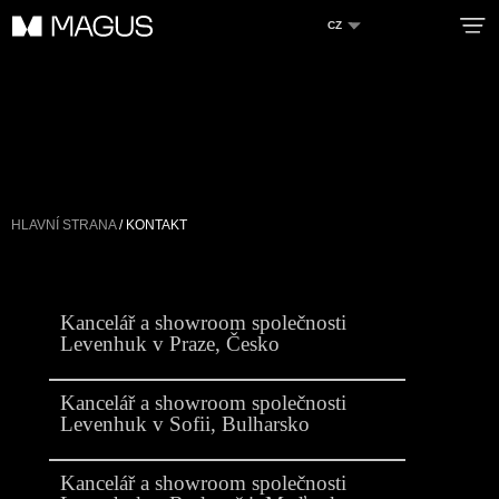
CZ
O SPOLEČNOSTI
VÝHODY
SLUŽBY
HLAVNÍ STRANA
/ KONTAKT
KATALOG
NOVINKY
Zero Bl
Kancelář a showroom společnosti
Levenhuk v Praze, Česko
KONTAKT
PROFESIONÁLNÍ POUŽITÍ
Kancelář a showroom společnosti
Levenhuk v Sofii, Bulharsko
DEALEŘI
create your own
Kancelář a showroom společnosti