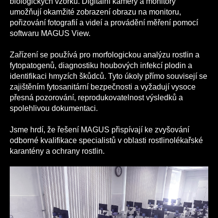
biologických vzorků. Digitální kamery a monitory
umožňují okamžité zobrazení obrazu na monitoru,
pořizování fotografií a videí a provádění měření pomocí
softwaru MAGUS View.
Zařízení se používá pro morfologickou analýzu rostlin a
fytopatogenů, diagnostiku houbových infekcí plodin a
identifikaci hmyzích škůdců. Tyto úkoly přímo souvisejí se
zajištěním fytosanitární bezpečnosti a vyžadují vysoce
přesná pozorování, reprodukovatelnost výsledků a
spolehlivou dokumentaci.
Jsme hrdí, že řešení MAGUS přispívají ke zvyšování
odborné kvalifikace specialistů v oblasti rostlinolékařské
karantény a ochrany rostlin.