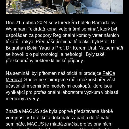
Dne 21. dubna 2024 se v tureckém hotelu Ramada by
Wyndham Tekirdağ konal veterinární seminář, který byl
uspořádán za podpory Regionální komory veterinárních
lékařů Trakya. Přednášejícími na této akci byli Prof. Dr.
Bugrahan Bekir Yagci a Prof. Dr. Kerem Ural. Na semináři
se hovořilo o pulmonologii a nefrologii. Byly také
přezkoumány některé klinické případy.
Na semináři byl přítomen náš oficiální prodejce
FelCa
Medical
. Společně s nimi jsme měli možnost předvést
účastníkům semináře modely mikroskopů, které jsou
vynikající pro profesionální laboratorní výzkum v oblasti
medicíny a vědy.
Značka MAGUS zde byla poprvé představena široké
veřejnosti v Turecku a dokonale zapadla do tématu
semináře. MAGUS je mladá značka profesionálních