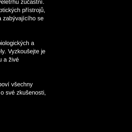
letrhu zúčastní.
ických přístrojů,
a zabývajícího se
iologických a
ly. Vyzkoušejte je
u a živé
dpoví všechny
o své zkušenosti,
.