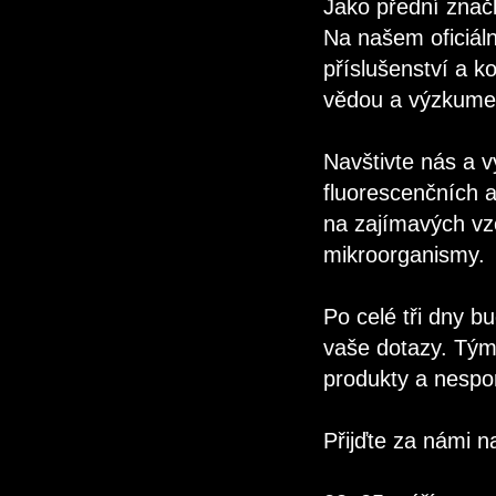
Jako přední znač
Na našem oficiál
příslušenství a k
vědou a výzkum
Navštivte nás a v
fluorescenčních a
na zajímavých vzo
mikroorganismy.
Po celé tři dny b
vaše dotazy. Tým
produkty a nespo
Přijďte za námi