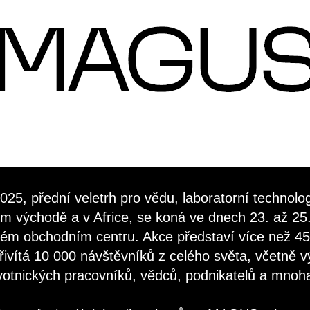
5, přední veletrh pro vědu, laboratorní technolog
m východě a v Africe, se koná ve dnech 23. až 25.
ém obchodním centru. Akce představí více než 450
řivítá 10 000 návštěvníků z celého světa, včetně v
avotnických pracovníků, vědců, podnikatelů a mnoha