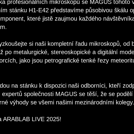
ka profesionálních mikroskopů se MAGUS tohoto ve
ním stánku H1-E42 představíme působivou škálu opt
omponent, které jistě zaujmou každého návštěvník
em.
yzkoušejte si naši kompletní řadu mikroskopů, od b
ž po metalurgické, stereoskopické a digitální mode
rcích, jako jsou petrografické tenké řezy meteorit
udou na stánku k dispozici naši odborníci, kteří zo
 expertů společnosti MAGUS se těší, že se podělí 
rné výhody se všemi našimi mezinárodními kolegy
 na ARABLAB LIVE 2025!