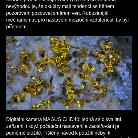
nevýhodou je, že okuláry mají tendenci se během
pozorování posouvat směrem ven. Robustnější
mechanismus pro nastavení mezioční vzdálenosti by byl
přínosem.
Digitální kamera MAGUS CHD40: jedná se o kvalitní
zařízení, i když počáteční nastavení a zaostřování je
poměrně složité. Tištěný návod k použití nebyl k