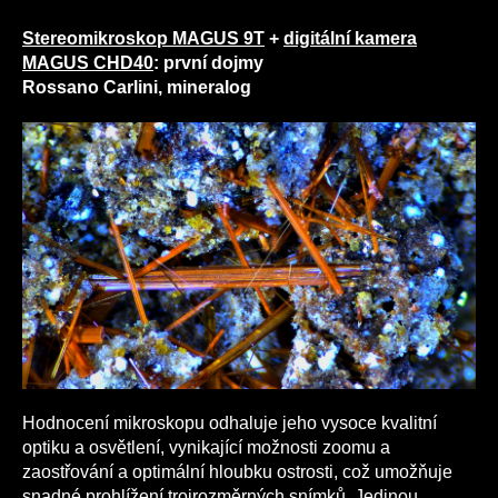
Stereomikroskop MAGUS 9T
+
digitální kamera
MAGUS CHD40
: první dojmy
Rossano Carlini, mineralog
Hodnocení mikroskopu odhaluje jeho vysoce kvalitní
optiku a osvětlení, vynikající možnosti zoomu a
zaostřování a optimální hloubku ostrosti, což umožňuje
snadné prohlížení trojrozměrných snímků. Jedinou