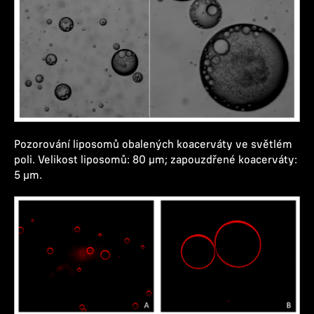
Pozorování liposomů obalených koacerváty ve světlém
poli. Velikost liposomů: 80 µm; zapouzdřené koacerváty:
5 µm.