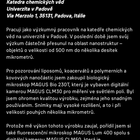
Katedra chemických věd
Univerzita v Padově
Via Marzolo 1, 35131, Padova, Itálie
Pracuji jako výzkumný pracovník na katedře chemických
věd na univerzitě v Padově. V poslední době jsem svůj
výzkum částečně přesunul na oblast nanostruktur –
objektů o velikosti od 500 nm do několika desítek
mikrometrů.
Pro pozorování liposomů, koacervátů a polymerních a
kovových nanočástic jsem zakoupil biologický
mikroskop MAGUS Bio 230T, který je vybaven digitální
kamerou MAGUS CLM30 pro měření ve světlém poli. Byl
jsem ohromen kvalitou výrobku, zejména jeho snadným
používáním. Snímky mají vysoké rozlišení, a to i při
velikosti pouhých několika mikrometrů.
Protože mě výkon tohoto výrobku zaujal, pořídil jsem si
také fluorescenční mikroskop MAGUS Lum 400 spolu s
digitální kamerou MAGUS CLM50, která je