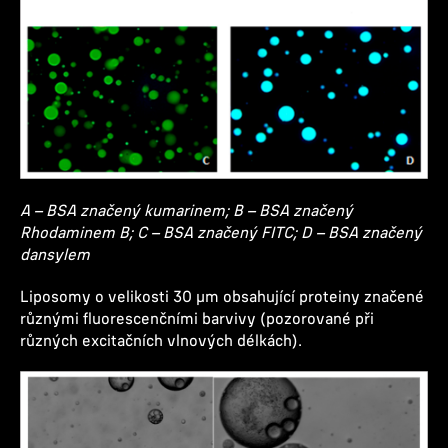
A – BSA značený kumarinem; B – BSA značený
Rhodaminem B; C – BSA značený FITC; D – BSA značený
dansylem
Liposomy o velikosti 30 µm obsahující proteiny značené
různými fluorescenčními barvivy (pozorované při
různých excitačních vlnových délkách).