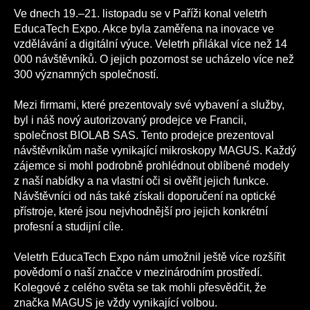
Ve dnech 19.–21. listopadu se v Paříži konal veletrh
EducaTech Expo. Akce byla zaměřena na inovace ve
vzdělávání a digitální výuce. Veletrh přilákal více než 14
000 návštěvníků. O jejich pozornost se ucházelo více než
300 významných společností.
Mezi firmami, které prezentovaly své vybavení a služby,
byl i náš nový autorizovaný prodejce ve Francii,
společnost BIOLAB SAS. Tento prodejce prezentoval
návštěvníkům naše vynikající mikroskopy MAGUS. Každý
zájemce si mohl podrobně prohlédnout oblíbené modely
z naší nabídky a na vlastní oči si ověřit jejich funkce.
Návštěvníci od nás také získali doporučení na optické
přístroje, které jsou nejvhodnější pro jejich konkrétní
profesní a studijní cíle.
Veletrh EducaTech Expo nám umožnil ještě více rozšířit
povědomí o naší značce v mezinárodním prostředí.
Kolegové z celého světa se tak mohli přesvědčit, že
značka MAGUS je vždy vynikající volbou.