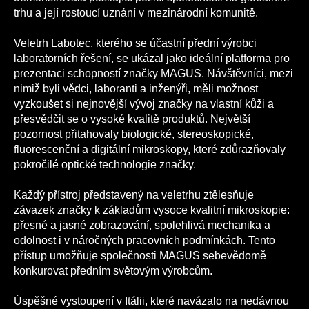
trhu a její rostoucí uznání v mezinárodní komunitě.
Veletrh Labotec, kterého se účastní přední výrobci
laboratorních řešení, se ukázal jako ideální platforma pro
prezentaci schopností značky MAGUS. Návštěvníci, mezi
nimiž byli vědci, laboranti a inženýři, měli možnost
vyzkoušet si nejnovější vývoj značky na vlastní kůži a
přesvědčit se o vysoké kvalitě produktů. Největší
pozornost přitahovaly biologické, stereoskopické,
fluorescenční a digitální mikroskopy, které zdůrazňovaly
pokročilé optické technologie značky.
Každý přístroj představený na veletrhu ztělesňuje
závazek značky k základům vysoce kvalitní mikroskopie:
přesné a jasné zobrazování, spolehlivá mechanika a
odolnost i v náročných pracovních podmínkách. Tento
přístup umožňuje společnosti MAGUS sebevědomě
konkurovat předním světovým výrobcům.
Úspěšné vystoupení v Itálii, které navázalo na nedávnou