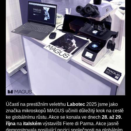
Účastí na prestižním veletrhu
Labotec
2025 jsme jako
značka mikroskopů MAGUS učinili důležitý krok na cestě
ke globálnímu růstu. Akce se konala ve dnech
28. až 29.
října
na
italském
výstavišti Fiere di Parma. Akce jasně
demonstrovala posilující pozici společnosti na globálním