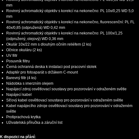
mm
Rovinný achromatický objektiv s korekcí na nekonečno: PL 10x/0,25 WD 5,0
mm
Rovinný achromatický objektiv s korekcí na nekonečno, fluorescenční: PL FL
40x/0,85 (odpružená) WD 0,42 mm
Rovinný achromatický objektiv s korekcí na nekonečno: PL 100x/1,25
(odpružený, olejový) WD 0,36 mm
Okulár 10x/22 mm s dlouhým očním reliéfem (2 ks)
Očnice okuláru (2 ks)
UV filtr
Posuvník filtru
Černá ochranná deska k instalaci pod pracovní stolek
Adaptér pro fotoaparát s držákem C-mount
Barevný filtr (4 ks)
Nádobka s imerzním olejem
Napájecí zdroj osvětlovací soustavy pro pozorování v odraženém světle
Napájecí kabel
Síťový kabel osvětlovací soustavy pro pozorování v odraženém světle
Kabel napájecího zdroje osvětlovací soustavy pro pozorování v odraženém
světle
Protiprachová krytka
Uživatelská příručka a záruční list
K dispozici na přání: