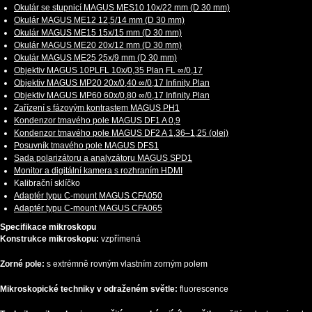
Okulár se stupnicí MAGUS MES10 10х/22 mm (D 30 mm)
Okulár MAGUS ME12 12,5/14 mm (D 30 mm)
Okulár MAGUS ME15 15x/15 mm (D 30 mm)
Okulár MAGUS ME20 20х/12 mm (D 30 mm)
Okulár MAGUS ME25 25х/9 mm (D 30 mm)
Objektiv MAGUS 10PLFL 10х/0,35 Plan FL ∞/0,17
Objektiv MAGUS MP20 20х/0,40 ∞/0,17 Infinity Plan
Objektiv MAGUS MP60 60х/0,80 ∞/0,17 Infinity Plan
Zařízení s fázovým kontrastem MAGUS PH1
Kondenzor tmavého pole MAGUS DF1 A 0,9
Kondenzor tmavého pole MAGUS DF2 A 1,36–1,25 (olej)
Posuvník tmavého pole MAGUS DFS1
Sada polarizátoru a analyzátoru MAGUS SPD1
Monitor a digitální kamera s rozhraním HDMI
Kalibrační sklíčko
Adaptér typu C-mount MAGUS CFA050
Adaptér typu C-mount MAGUS CFA065
Specifikace mikroskopu
Konstrukce mikroskopu:
vzpřímená
Zorné pole:
s extrémně rovným vlastním zorným polem
Mikroskopické techniky v odraženém světle:
fluorescence