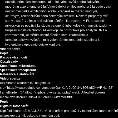
neviditelnému krátkovlnnému ultrafialovému světlu nebo fialovému,
modrému a zelenému světlu. Vlnová délka emitovaného světla bude delší
než vlnová délka excitačního světla. Preparát se rozzáří modrým,
azurovým, zelenožlutým nebo červeným světlem. Některé preparáty svítí
samy o sobě, zatímco jiné svítí po ošetření fluorochromy. Fluorescenční
mikroskop se používá ke studiu patogenů tuberkulózy, chlamydií, vztekliny,
herpesu a dalších chorob. Mikroskop lze použít také pro analýzu DNA a
chromozomů, ke stěrům kostní dřeně a krve, k forenzním a
farmakologickým vyšetřením, k veterinárním kontrolním studiím a k
hygienické a epidemiologické kontrole.
Videorecenze
Popis
Klíčové vlastnosti
Obsah sady
Specifikace mikroskopu
Specifikace fotoaparátu
Reference a stahování
Videorecenze
###<iframe width="610" height="340"
src="https://www.youtube.com/embed/yOq4XbAr9pQ?si=v3Q3xdQKvVRNan52"
frameBorder="0" allow="clipboard-write; autoplay" webkitAllowFullScreen
mozallowfullscreen allowFullScreen></iframe>###
Popis
Digitální fotoaparát
Digitální fotoaparát MAGUS CLM10 je určen pro použití v technikách fluorescenční
mikroskopie a mikroskopie v temném poli.