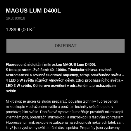
MAGUS LUM D400L
SKU:
83018
128990,00
Kč
OBJEDNAT
Fluorescenční digitální mikroskop MAGUS Lum D400L
S fotoaparátem. Zvětšení: 40–1000x. Trinokulární hlava, rovinné
achromatické a rovinné fluoritové objektivy, zdroje odraženého světla –
4 LED 5 W světla různých vlnových délek, zdroj procházejícího světla –
LED 3 W světlo, Köhlerovo osvětlení v odraženém a procházejícím
světle
Mikroskop je určen ke studiu preparátů použitím techniky fluorescenční
mikroskopie v odraženém světle a použitím techniky světlého pole v
procházejícím světle. Doplňkové vybavení umožňuje provádět mikroskopii
v temném poli, polarizační mikroskopii a mikroskopii s fázovým kontrastem.
Fluorescenční mikroskopie je založena na schopnosti některých látek zářit,
když jsou vystaveny světlu určité části spektra. Preparáty jsou vystaveny