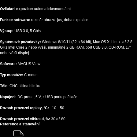
Ovládání expozice:
automatické/manuální
Funkce softwaru:
rozměr obrazu, jas, doba expozice
Výstup:
USB 3.0, 5 Gb/s
Systémové požadavky:
Windows 8/10/11 (32 a 64 bit), Mac OS X, Linux, až 2,8
GHz Intel Core 2 nebo vyšší, minimálně 2 GB RAM, port USB 3.0, CD-ROM, 17"
nebo větší displej
Software:
MAGUS View
Typ montáže:
C-mount
Tělo:
CNC slitina hliníku
Napájení:
DC proud, 5 V, z USB portu počítače
Rozsah provozní teploty, °C:
–10... 50
Rozsah provozní vlhkosti, %:
30 až 80
Reference a stahování