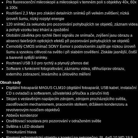
Pro fluorescenční mikroskopii a mikroskopii v temném poli s objektivy 40x, 60x
a 100x
Rozlišení 2,3 Mpx pro získání detailních snímků při velkém zvětšení; nízká
úroveň šumu, nízký rozptyl energie
120 snímků za sekundu pro pozorování pohybujících se objektů, záznam videa
a pohyb vzorku bez trhání a zpoždění
Globální závěrka pro rychlé čtení signálu ze snímače, zvýšení jasu obrazu a
absenci falešných optických efektů při pozorování pohybujících se objektů
Černobílý CMOS snímač SONY Exmor s podsvícením zajišťuje nízkou úroveň
šumu a vysokou citlivost na světlo i při slabém osvětlení. Získáte jasnější, čistší
a barevně sytější snímky.
Rozhraní USB 3.0 pro rychlý a plynulý přenos dat
Software s funkcemi fotografování, záznamu videa, střihu/úprav obrazu,
externího zobrazení, lineárního a úhlového měření
Obsah sady
Digitální fotoaparát MAGUS CLM10 (digitální fotoaparát, USB kabel, instalační
CD s ovladači a softwarem, uživatelská příručka a záruční list)
Stojan s vestavěným napájecím zdrojem, zdrojem procházejícího světla,
zaostřovacím mechanismem, pracovním stolkem, držákem kondenzoru a
revolverovým nosičem objektivů
Abbeův kondenzor
Osvětlovací soustava pro pozorování v odraženém světle
Svítilna s LED diodami
Trinokulární hlava
Rovinný achromatický objektiv s korekcí na nekonečno: PL 4x/0,10 WD 19,8