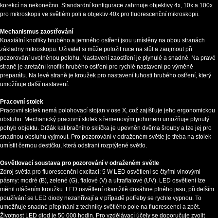
korekcí na nekonečno. Standardní konfigurace zahrnuje objektivy 4x, 10x a 100x
pro mikroskopii ve světlém poli a objektiv 40x pro fluorescenční mikroskopii.
Mechanismus zaostřování
Koaxiální knoflíky hrubého a jemného ostření jsou umístěny na obou stranách
základny mikroskopu. Uživatel si může položit ruce na stůl a zaujmout při
pozorování uvolněnou polohu. Nastavení zaostření je plynulé a snadné. Na pravé
straně je aretační knoflík hrubého ostření pro rychlé nastavení po výměně
preparátu. Na levé straně je kroužek pro nastavení tuhosti hrubého ostření, který
umožňuje další nastavení.
Pracovní stolek
Pracovní stolek nemá polohovací stojan v ose X, což zajišťuje jeho ergonomickou
obsluhu. Mechanický pracovní stolek s řemenovým pohonem umožňuje plynulý
pohyb objektu. Držák kalibračního sklíčka je upevněn dvěma šrouby a lze jej pro
snadnou obsluhu vyjmout. Pro pozorování v odraženém světle je třeba na stolek
umístit černou destičku, která odstraní rozptýlené světlo.
Osvětlovací soustava pro pozorování v odraženém světle
Zdroj světla pro fluorescenční excitaci: 5 W LED osvětlení se čtyřmi vlnovými
pásmy: modré (B), zelené (G), fialové (V) a ultrafialové (UV). LED osvětlení lze
měnit otáčením kroužku. LED osvětlení okamžitě dosáhne plného jasu, při delším
používání se LED diody nezahřívají a v případě potřeby se rychle vypnou. To
umožňuje snadné přepínání z techniky světlého pole na fluorescenci a zpět.
Životnost LED diod je 50 000 hodin. Pro vzdělávací účely se doporučuje zvolit