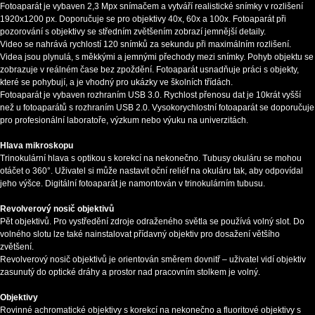
Fotoaparát je vybaven 2,3 Mpx snímačem a vytváří realistické snímky v rozlišení
1920х1200 px. Doporučuje se pro objektivy 40x, 60x a 100x. Fotoaparát při
pozorování s objektivy se středním zvětšením zobrazí jemnější detaily.
Video se nahrává rychlostí 120 snímků za sekundu při maximálním rozlišení.
Videa jsou plynulá, s měkkými a jemnými přechody mezi snímky. Pohyb objektu se
zobrazuje v reálném čase bez zpoždění. Fotoaparát usnadňuje práci s objekty,
které se pohybují, a je vhodný pro ukázky ve školních třídách.
Fotoaparát je vybaven rozhraním USB 3.0. Rychlost přenosu dat je 10krát vyšší
než u fotoaparátů s rozhraním USB 2.0. Vysokorychlostní fotoaparát se doporučuje
pro profesionální laboratoře, výzkum nebo výuku na univerzitách.
Hlava mikroskopu
Trinokulární hlava s optikou s korekcí na nekonečno. Tubusy okuláru se mohou
otáčet o 360°. Uživatel si může nastavit oční reliéf na okuláru tak, aby odpovídal
jeho výšce. Digitální fotoaparát je namontován v trinokulárním tubusu.
Revolverový nosič objektivů
Pět objektivů. Pro vystředění zdroje odraženého světla se používá volný slot. Do
volného slotu lze také nainstalovat přídavný objektiv pro dosažení většího
zvětšení.
Revolverový nosič objektivů je orientován směrem dovnitř – uživatel vidí objektiv
zasunutý do optické dráhy a prostor nad pracovním stolkem je volný.
Objektivy
Rovinné achromatické objektivy s korekcí na nekonečno a fluoritové objektivy s