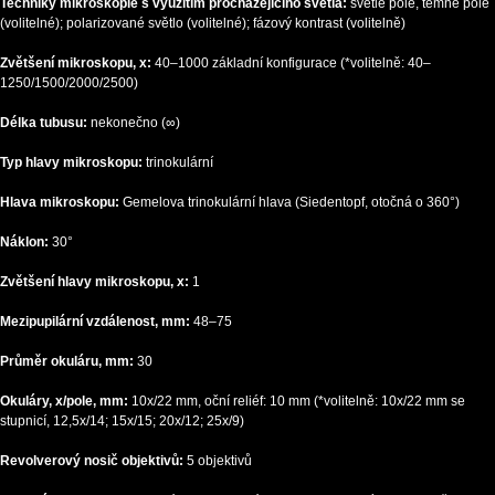
Techniky mikroskopie s využitím procházejícího světla:
světlé pole, temné pole
(volitelné); polarizované světlo (volitelné); fázový kontrast (volitelně)
Zvětšení mikroskopu, x:
40–1000 základní konfigurace (*volitelně: 40–
1250/1500/2000/2500)
Délka tubusu:
nekonečno (∞)
Typ hlavy mikroskopu:
trinokulární
Hlava mikroskopu:
Gemelova trinokulární hlava (Siedentopf, otočná o 360°)
Náklon:
30°
Zvětšení hlavy mikroskopu, x:
1
Mezipupilární vzdálenost, mm:
48–75
Průměr okuláru, mm:
30
Okuláry, x/pole, mm:
10x/22 mm, oční reliéf: 10 mm (*volitelně: 10x/22 mm se
stupnicí, 12,5x/14; 15x/15; 20x/12; 25x/9)
Revolverový nosič objektivů:
5 objektivů