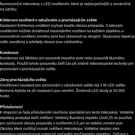
fluorescenční mikroskop s LED osvětlením, které je nejbezpečnější a nenáročné
na údržbu.
Köhlerovo osvětlení v odraženém a procházejícím světle
Nastavení Köhlerova osvětlení zvyšuje kvalitu obrazu preparátu. S takovým
osvětlením můžete dosáhnout maximálního rozlišení na každém objektivu a
rovnoměrné osvětlení zorného pole bez ztmavnutí na okrajích. Studovaný objekt je
ostře zaostřený a artefakty obrazu jsou odstraněny.
Kondenzor
Kondenzor má štěrbinu pro posuvník tmavého pole nebo posuvník fázového
kontrastu. Použití tohoto posuvníku šetří čas při změně mikroskopické techniky pro
pozorování v procházejícím světle.
Zdroj procházejícího světla
Osvětlovací soustava pro pozorování v odraženém světle má 3 W LED světlo.
Barevná teplota se při nastavení jasu nemění. Životnost LED diody je 50 000
hodin.
Příslušenství
K dispozici je řada příslušenství navržená speciálně pro tento mikroskop. Volitelné
objektivy poskytují další zvětšení. Volitelný fluoritový objektiv 10x/0,35 se používá
pro zachycení obrazu preparátu s rozlišením 0,5 μm ve velkém zorném poli.
Okuláry, které rozšiřují rozsah zvětšení mikroskopu. Volitelné okuláry vám
pomohou maximalizovat potenciál nejčastěji používaného objektivu. Zařízení s