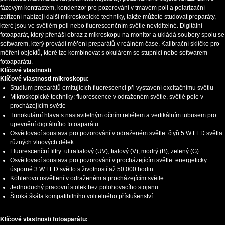
fázovým kontrastem, kondenzor pro pozorování v tmavém poli a polarizační
zařízení nabízejí další mikroskopické techniky, takže můžete studovat preparáty,
které jsou ve světlém poli nebo fluorescenčním světle neviditelné. Digitální
fotoaparát, který přenáší obraz z mikroskopu na monitor a ukládá soubory spolu se
softwarem, který provádí měření preparátů v reálném čase. Kalibrační sklíčko pro
měření objektů, které lze kombinovat s okulárem se stupnicí nebo softwarem
fotoaparátu.
Klíčové vlastnosti
Klíčové vlastnosti mikroskopu:
Studium preparátů emitujících fluorescenci při vystavení excitačnímu světlu
Mikroskopické techniky: fluorescence v odraženém světle, světlé pole v
procházejícím světle
Trinokulární hlava s nastavitelným očním reliéfem a vertikálním tubusem pro
upevnění digitálního fotoaparátu
Osvětlovací soustava pro pozorování v odraženém světle: čtyři 5 W LED světla
různých vlnových délek
Fluorescenční filtry: ultrafialový (UV), fialový (V), modrý (B), zelený (G)
Osvětlovací soustava pro pozorování v procházejícím světle: energeticky
úsporné 3 W LED světlo s životností až 50 000 hodin
Köhlerovo osvětlení v odraženém a procházejícím světle
Jednoduchý pracovní stolek bez polohovacího stojanu
Široká škála kompatibilního volitelného příslušenství
Klíčové vlastnosti fotoaparátu: