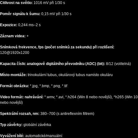
Citlivost na světlo:
1016 mV při 1/30 s
Poměr signálu k šumu:
0,15 mV při 1/30 s
Expozice:
0,244 ms–2 s
Záznam videa:
+
Snímková frekvence, fps (počet snímků za sekundu) při rozlišení:
120@1920x1200
Kapacita číslic analogově digitálního převodníku (ADC) (bit):
8/12 (volitelná)
Místo montáže:
trinokulární tubus, okulárový tubus namísto okuláru
Formát obrázku:
*.jpg, *.bmp, *.png, *.tif
Video formát: nahrávání:
*.wmv, *.avi, *.h264 (Win 8 nebo novější), *h265 (Win 10
nebo novější)
Spektrální rozsah, nm:
380–700 (s antireflexním filtrem)
Typ závěrky:
globální závěrka
Vyvážení bílé:
automatické/manuální