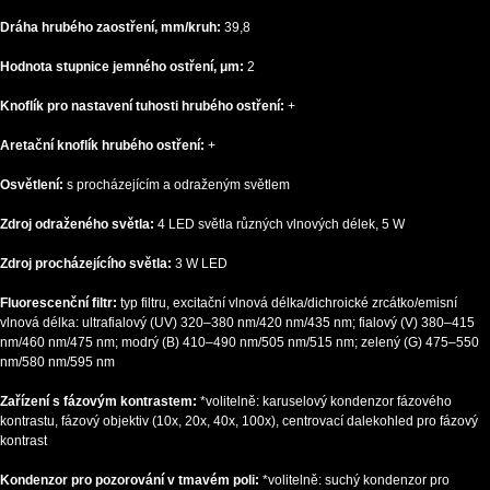
Dráha hrubého zaostření, mm/kruh:
39,8
Hodnota stupnice jemného ostření, μm:
2
Knoflík pro nastavení tuhosti hrubého ostření:
+
Aretační knoflík hrubého ostření:
+
Osvětlení:
s procházejícím a odraženým světlem
Zdroj odraženého světla:
4 LED světla různých vlnových délek, 5 W
Zdroj procházejícího světla:
3 W LED
Fluorescenční filtr:
typ filtru, excitační vlnová délka/dichroické zrcátko/emisní
vlnová délka: ultrafialový (UV) 320–380 nm/420 nm/435 nm; fialový (V) 380–415
nm/460 nm/475 nm; modrý (B) 410–490 nm/505 nm/515 nm; zelený (G) 475–550
nm/580 nm/595 nm
Zařízení s fázovým kontrastem:
*volitelně: karuselový kondenzor fázového
kontrastu, fázový objektiv (10x, 20x, 40x, 100x), centrovací dalekohled pro fázový
kontrast
Kondenzor pro pozorování v tmavém poli:
*volitelně: suchý kondenzor pro