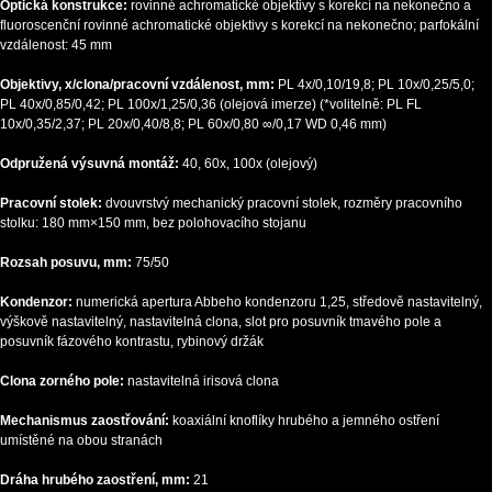
Optická konstrukce:
rovinné achromatické objektivy s korekcí na nekonečno a
fluoroscenční rovinné achromatické objektivy s korekcí na nekonečno; parfokální
vzdálenost: 45 mm
Objektivy, x/clona/pracovní vzdálenost, mm:
PL 4x/0,10/19,8; PL 10x/0,25/5,0;
PL 40x/0,85/0,42; PL 100x/1,25/0,36 (olejová imerze) (*volitelně: PL FL
10x/0,35/2,37; PL 20х/0,40/8,8; PL 60x/0,80 ∞/0,17 WD 0,46 mm)
Odpružená výsuvná montáž:
40, 60х, 100x (olejový)
Pracovní stolek:
dvouvrstvý mechanický pracovní stolek, rozměry pracovního
stolku: 180 mm×150 mm, bez polohovacího stojanu
Rozsah posuvu, mm:
75/50
Kondenzor:
numerická apertura Abbeho kondenzoru 1,25, středově nastavitelný,
výškově nastavitelný, nastavitelná clona, slot pro posuvník tmavého pole a
posuvník fázového kontrastu, rybinový držák
Clona zorného pole:
nastavitelná irisová clona
Mechanismus zaostřování:
koaxiální knoflíky hrubého a jemného ostření
umístěné na obou stranách
Dráha hrubého zaostření, mm:
21