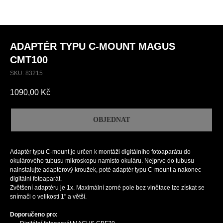
ADAPTÉR TYPU C-MOUNT MAGUS
CMT100
SKU:
83215
1090,00
Kč
OBJEDNAT
Adaptér typu C-mount je určen k montáži digitálního fotoaparátu do
okulárového tubusu mikroskopu namísto okuláru. Nejprve do tubusu
nainstalujte adaptérový kroužek, poté adaptér typu C-mount a nakonec
digitální fotoaparát.
Zvětšení adaptéru je 1x. Maximální zorné pole bez vinětace lze získat se
snímači o velikosti 1" a větší.
Doporučeno pro: