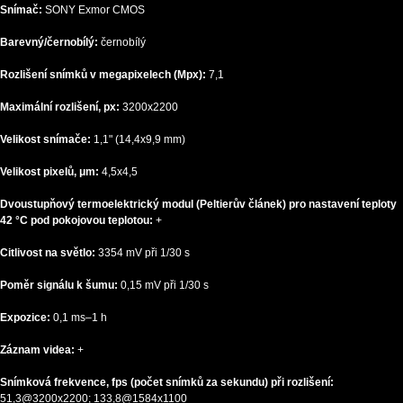
Snímač:
SONY Exmor CMOS
Barevný/černobílý:
černobílý
Rozlišení snímků v megapixelech (Mpx):
7,1
Maximální rozlišení, px:
3200x2200
Velikost snímače:
1,1" (14,4x9,9 mm)
Velikost pixelů, μm:
4,5x4,5
Dvoustupňový termoelektrický modul (Peltierův článek) pro nastavení teploty
42 °C pod pokojovou teplotou:
+
Citlivost na světlo:
3354 mV při 1/30 s
Poměr signálu k šumu:
0,15 mV při 1/30 s
Expozice:
0,1 ms–1 h
Záznam videa:
+
Snímková frekvence, fps (počet snímků za sekundu) při rozlišení:
51,3@3200x2200; 133,8@1584x1100