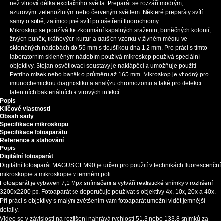
než vlnová délka excitačního světla. Preparát se rozzáří modrým,
azurovým, zelenožlutým nebo červeným světlem. Některé preparáty svítí
samy o sobě, zatímco jiné svítí po ošetření fluorochromy.
Mikroskop se používá ke zkoumání kapalných sraženin, buněčných kolonií,
živých buněk, tkáňových kultur a dalších vzorků v živném médiu ve
skleněných nádobách do 55 mm s tloušťkou dna 1,2 mm. Pro práci s tímto
laboratorním skleněným nádobím používá mikroskop používá speciální
objektivy. Stojan osvětlovací soustavy je naklápěcí a umožňuje použití
Petriho misek nebo baněk o průměru až 165 mm. Mikroskop je vhodný pro
imunochemickou diagnostiku a analýzu chromozomů a také pro detekci
latentních bakteriálních a virových infekcí.
Popis
Klíčové vlastnosti
Obsah sady
Specifikace mikroskopu
Specifikace fotoaparátu
Reference a stahování
Popis
Digitální fotoaparát
Digitální fotoaparát MAGUS CLM90 je určen pro použití v technikách fluorescenční
mikroskopie a mikroskopie v temném poli.
Fotoaparát je vybaven 7,1 Mpx snímačem a vytváří realistické snímky v rozlišení
3200x2200 px. Fotoaparát se doporučuje používat s objektivy 4x, 10x, 20x a 40x.
Při práci s objektivy s malým zvětšením vám fotoaparát umožní vidět jemnější
detaily.
Video se v závislosti na rozlišení nahrává rychlostí 51,3 nebo 133,8 snímků za