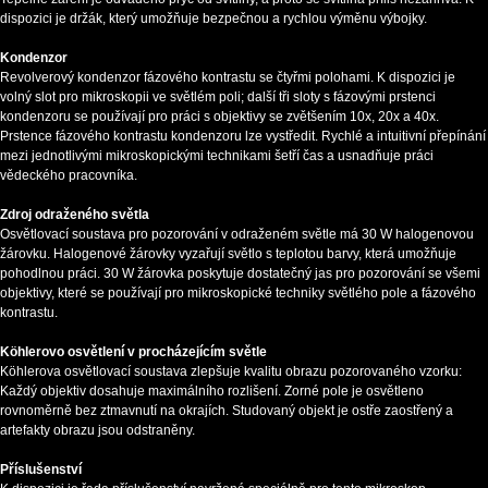
dispozici je držák, který umožňuje bezpečnou a rychlou výměnu výbojky.
Kondenzor
Revolverový kondenzor fázového kontrastu se čtyřmi polohami. K dispozici je
volný slot pro mikroskopii ve světlém poli; další tři sloty s fázovými prstenci
kondenzoru se používají pro práci s objektivy se zvětšením 10x, 20x a 40x.
Prstence fázového kontrastu kondenzoru lze vystředit. Rychlé a intuitivní přepínání
mezi jednotlivými mikroskopickými technikami šetří čas a usnadňuje práci
vědeckého pracovníka.
Zdroj odraženého světla
Osvětlovací soustava pro pozorování v odraženém světle má 30 W halogenovou
žárovku. Halogenové žárovky vyzařují světlo s teplotou barvy, která umožňuje
pohodlnou práci. 30 W žárovka poskytuje dostatečný jas pro pozorování se všemi
objektivy, které se používají pro mikroskopické techniky světlého pole a fázového
kontrastu.
Köhlerovo osvětlení v procházejícím světle
Köhlerova osvětlovací soustava zlepšuje kvalitu obrazu pozorovaného vzorku:
Každý objektiv dosahuje maximálního rozlišení. Zorné pole je osvětleno
rovnoměrně bez ztmavnutí na okrajích. Studovaný objekt je ostře zaostřený a
artefakty obrazu jsou odstraněny.
Příslušenství