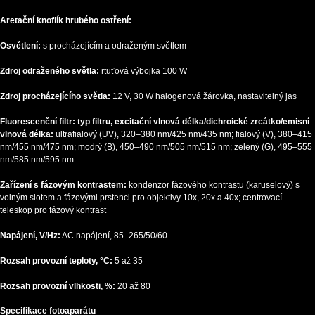
Aretační knoflík hrubého ostření:
+
Osvětlení:
s procházejícím a odraženým světlem
Zdroj odraženého světla:
rtuťová výbojka 100 W
Zdroj procházejícího světla:
12 V, 30 W halogenová žárovka, nastavitelný jas
Fluorescenční filtr: typ filtru, excitační vlnová délka/dichroické zrcátko/emisní
vlnová délka:
ultrafialový (UV), 320–380 nm/425 nm/435 nm; fialový (V), 380–415
nm/455 nm/475 nm; modrý (B), 450–490 nm/505 nm/515 nm; zelený (G), 495–555
nm/585 nm/595 nm
Zařízení s fázovým kontrastem:
kondenzor fázového kontrastu (karuselový) s
volným slotem a fázovými prstenci pro objektivy 10x, 20x a 40x; centrovací
teleskop pro fázový kontrast
Napájení, V/Hz:
AC napájení, 85–265/50/60
Rozsah provozní teploty, °C:
5 až 35
Rozsah provozní vlhkosti, %:
20 až 80
Specifikace fotoaparátu