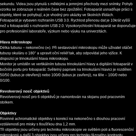
sekundu. Videa jsou plynulá s měkkými a jemnými přechody mezi snímky. Pohyb
vzorku se zobrazuje v reálném čase bez zpoždění. Fotoaparát usnadňuje práci s
objekty, které se pohybují, a je vhodný pro ukázky ve školních třídách.
Fotoaparát je vybaven rozhraním USB 3.0. Rychlost přenosu dat je 10krát vyšší
než u fotoaparátů s rozhraním USB 2.0. Vysokorychlostní fotoaparát se doporučuje
pro profesionální laboratoře, výzkum nebo výuku na univerzitách.
Hlava mikroskopu
Délka tubusu – nekonečno (∞). Při sestavování mikroskopu může uživatel otáčet
tubusy okuláru o 180° a upravit oční reliéf tak, aby odpovídal jeho výšce. K
dispozici je trinokulární hlava mikroskopu.
Monitor je umístěn ve vertikálním tubusu trinokulární hlavy a digitální fotoaparát v
bočním portu pro fotoaparát. Světelný paprsek na trinokulární hlavici je rozdělen
50/50 (tubus je otevřený) nebo 100/0 (tubus je zavřený), na těle – 100/0 nebo
0/100.
Revolverový nosič objektivů
Revolverový nosič pro 6 objektivů je namontován na stojanu pod pracovním
stolkem.
Objektivy
Rovinné achromatické objektivy s korekcí na nekonečno s dlouhou pracovní
vzdáleností pro misky s tloušťkou dna 1,2 mm.
Tři objektivy jsou určeny pro techniku mikroskopie ve světlém poli a fluorescenční
mikroskopii a další 3 objektivy jsou určeny pro techniku fázového kontrastu.