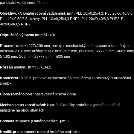
parfokální vzdálenost: 45 mm
Objektivy, x/clona/pracovní vzdálenost, mm:
PLL 10x/0,25/4,3; PLL 20x/0,40/8,0;
PLL 40x/0,60/3,5; fázový: PLL 10x/0,25/4,3 PHP2; PLL 20x/0,40/8,0 PHP2; PLL
40x/0,60/3,5 PHP2
Odpružená výsuvná montáž:
40x
Pracovní stolek:
227x208 mm, pevný, s mechanickým nástavcem a skleněnými
deskami Ø118 mm; držáky misek: 86x129,5 mm, Ø90 mm; 34x77,5 mm, Ø68,5 mm;
57x82 mm, Ø60 mm; 29x77,5 mm, Ø35 mm
Rozsah posuvu, mm:
77/134,5
Kondenzor:
NA 0,6, pracovní vzdálenost: 55 mm; fázový karuselový; s aretačními
šrouby
Clona zorného pole:
nastavitelná irisová clona
Mechanismus zaostřování:
koaxiální knoflíky hrubého a jemného ostření
umístěné na obou stranách
Hodnota stupnice jemného ostření, μm:
2
Knoflík pro nastavení tuhosti hrubého ostření:
+