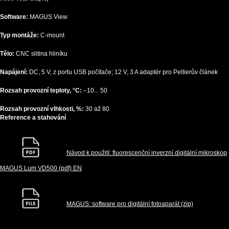
Software:
MAGUS View
Typ montáže:
C-mount
Tělo:
CNC slitina hliníku
Napájení:
DC, 5 V, z portu USB počítače; 12 V, 3 A adaptér pro Peltierův článek
Rozsah provozní teploty, °C:
–10... 50
Rozsah provozní vlhkosti, %:
30 až 80
Reference a stahování
Návod k použití: fluorescenční inverzní digitální mikroskop
MAGUS Lum VD500 (pdf) EN
MAGUS: software pro digitální fotoaparát (zip)