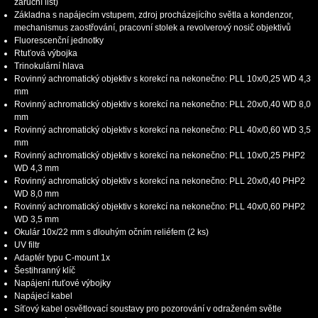
záruční list)
Základna s napájecím vstupem, zdroj procházejícího světla a kondenzor,
mechanismus zaostřování, pracovní stolek a revolverový nosič objektivů
Fluorescenční jednotky
Rtuťová výbojka
Trinokulární hlava
Rovinný achromatický objektiv s korekcí na nekonečno: PLL 10x/0,25 WD 4,3
mm
Rovinný achromatický objektiv s korekcí na nekonečno: PLL 20х/0,40 WD 8,0
mm
Rovinný achromatický objektiv s korekcí na nekonečno: PLL 40х/0,60 WD 3,5
mm
Rovinný achromatický objektiv s korekcí na nekonečno: PLL 10x/0,25 PHP2
WD 4,3 mm
Rovinný achromatický objektiv s korekcí na nekonečno: PLL 20x/0,40 PHP2
WD 8,0 mm
Rovinný achromatický objektiv s korekcí na nekonečno: PLL 40x/0,60 PHP2
WD 3,5 mm
Okulár 10x/22 mm s dlouhým očním reliéfem (2 ks)
UV filtr
Adaptér typu C-mount 1x
Šestihranný klíč
Napájení rtuťové výbojky
Napájecí kabel
Síťový kabel osvětlovací soustavy pro pozorování v odraženém světle