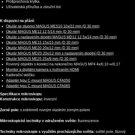
Protiprachová krytka
Uživatelská příručka a záruční list
K dispozici na přání:
Okulár se stupnicí MAGUS MES10 10х/22 mm (D 30 mm)
Okulár MAGUS ME12 12,5/14 mm (D 30 mm)
Okulár s nastavením dioptrií MAGUS MD12 12,5х/14 mm (D 30 mm)
Okulár MAGUS ME15 15x/15 mm (D 30 mm)
Okulár MAGUS ME20 20х/12 mm (D 30 mm)
Okulár MAGUS MD20 20х/12 mm s nastavením dioptrií (D 30 mm)
Okulár MAGUS ME25 25х/9 mm (D 30 mm)
Rovinný objektiv s korekcí na nekonečno MAGUS MP4 4х/0,10 ∞/0,17
Monitor a digitální kamera s rozhraním HDMI
Kalibrační sklíčko
Adaptér typu C-mount MAGUS CFA050
Adaptér typu C-mount MAGUS CFA065
Specifikace mikroskopu
Konstrukce mikroskopu:
inverzní
Zorné pole:
s extrémně rovným vlastním zorným polem
Mikroskopické techniky v odraženém světle:
fluorescence
Techniky mikroskopie s využitím procházejícího světla:
světlé pole, fázový