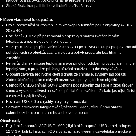
halogenová žárovka poskytující jasné přirozené světlo
Široká škála kompatibilního volitelného příslušenství
Klíčové vlastnosti fotoaparátu:
Pro fluorescenční mikroskopii a mikroskopii v temném poli s objektivy 4x, 10x,
20x a 40x
Rozlišení 7,1 Mpx: při pozorování s objektivy s malým zvětšením vám
fotoaparát umožní vidět jemnější detaily
51,3 fps a 133,8 fps při rozlišení 3200x2200 px a 1584x1100 px pro pozorování
pohybujících se objektů, záznam videa a pohyb preparátu bez trhání a
zpoždění
Peltierův článek snižuje teplotu snímače při dlouhodobém provozu a eliminuje
tepelný šum, a proto lze při fotografování používat dlouhé časy závěrky
Globální závěrka pro rychlé čtení signálu ze snímače, zvýšený jas obrazu,
žádné falešné optické efekty při pozorování pohybujících se objektů
Černobílý CMOS snímač SONY Exmor s podsvícením zajišťuje nízkou úroveň
šumu a vysokou citlivost na světlo i při slabém osvětlení. Získáte jasnější, čistší
a barevně sytější snímky
Rozhraní USB 3.0 pro rychlý a plynulý přenos dat
Software s funkcemi fotografování, záznamu videa, střihu/úprav obrazu,
externího zobrazení, lineárního a úhlového měření
Obsah sady
Digitální fotoaparát MAGUS CLM90 (digitální fotoaparát, USB kabel, adaptér
12 V, 3 A, kufřík, Instalační CD s ovladači a softwarem, uživatelská příručka a