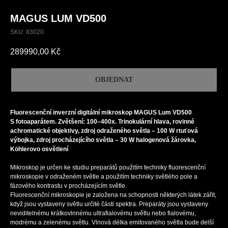
MAGUS LUM VD500
SKU:
83020
289990,00
Kč
OBJEDNAT
Fluorescenční inverzní
digitální mikroskop MAGUS Lum VD500
S fotoaparátem. Zvětšení: 100–400x. Trinokulární hlava, rovinné
achromatické objektivy, zdroj odraženého světla – 100 W rtuťová
výbojka, zdroj procházejícího světla – 30 W halogenová žárovka,
Köhlerovo osvětlení
Mikroskop je určen ke studiu preparátů použitím techniky fluorescenční
mikroskopie v odraženém světle a použitím techniky světlého pole a
fázového kontrastu v procházejícím světle.
Fluorescenční mikroskopie je založena na schopnosti některých látek zářit,
když jsou vystaveny světlu určité části spektra. Preparáty jsou vystaveny
neviditelnému krátkovlnnému ultrafialovému světlu nebo fialovému,
modrému a zelenému světlu. Vlnová délka emitovaného světla bude delší