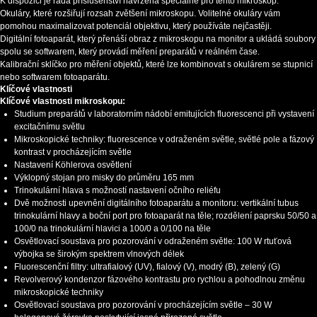
K dispozici je řada příslušenství navržená speciálně pro tento mikroskop.
Okuláry, které rozšiřují rozsah zvětšení mikroskopu. Volitelné okuláry vám
pomohou maximalizovat potenciál objektivu, který používáte nejčastěji.
Digitální fotoaparát, který přenáší obraz z mikroskopu na monitor a ukládá soubory
spolu se softwarem, který provádí měření preparátů v reálném čase.
Kalibrační sklíčko pro měření objektů, které lze kombinovat s okulárem se stupnicí
nebo softwarem fotoaparátu.
Klíčové vlastnosti
Klíčové vlastnosti mikroskopu:
Studium preparátů v laboratorním nádobí emitujících fluorescenci při vystavení
excitačnímu světlu
Mikroskopické techniky: fluorescence v odraženém světle, světlé pole a fázový
kontrast v procházejícím světle
Nastavení Köhlerova osvětlení
Výklopný stojan pro misky do průměru 165 mm
Trinokulární hlava s možností nastavení očního reliéfu
Dvě možnosti upevnění digitálního fotoaparátu a monitoru: vertikální tubus
trinokulární hlavy a boční port pro fotoaparát na těle; rozdělení paprsku 50/50 a
100/0 na trinokulární hlavici a 100/0 a 0/100 na těle
Osvětlovací soustava pro pozorování v odraženém světle: 100 W rtuťová
výbojka se širokým spektrem vlnových délek
Fluorescenční filtry: ultrafialový (UV), fialový (V), modrý (B), zelený (G)
Revolverový kondenzor fázového kontrastu pro rychlou a pohodlnou změnu
mikroskopické techniky
Osvětlovací soustava pro pozorování v procházejícím světle – 30 W