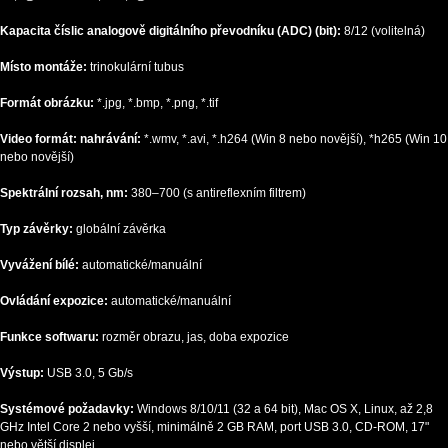
Kapacita číslic analogově digitálního převodníku (ADC) (bit):
8/12 (volitelná)
Místo montáže:
trinokulární tubus
Formát obrázku:
*.jpg, *.bmp, *.png, *.tif
Video formát: nahrávání:
*.wmv, *.avi, *.h264 (Win 8 nebo novější), *h265 (Win 10
nebo novější)
Spektrální rozsah, nm:
380–700 (s antireflexním filtrem)
Typ závěrky:
globální závěrka
Vyvážení bílé:
automatické/manuální
Ovládání expozice:
automatické/manuální
Funkce softwaru:
rozměr obrazu, jas, doba expozice
Výstup:
USB 3.0, 5 Gb/s
Systémové požadavky:
Windows 8/10/11 (32 a 64 bit), Mac OS X, Linux, až 2,8
GHz Intel Core 2 nebo vyšší, minimálně 2 GB RAM, port USB 3.0, CD-ROM, 17"
nebo větší displej