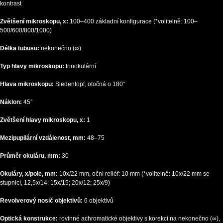
kontrast
Zvětšení mikroskopu, x:
100–400 základní konfigurace (*volitelně: 100–
500/600/800/1000)
Délka tubusu:
nekonečno (∞)
Typ hlavy mikroskopu:
trinokulární
Hlava mikroskopu:
Siedentopf, otočná o 180°
Náklon:
45°
Zvětšení hlavy mikroskopu, x:
1
Mezipupilární vzdálenost, mm:
48–75
Průměr okuláru, mm:
30
Okuláry, x/pole, mm:
10x/22 mm, oční reliéf: 10 mm (*volitelně: 10x/22 mm se
stupnicí, 12,5x/14; 15x/15; 20x/12; 25x/9)
Revolverový nosič objektivů:
6 objektivů
Optická konstrukce:
rovinné achromatické objektivy s korekcí na nekonečno (∞),