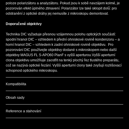
poloze polarizátoru a analyzátoru. Pokud jsou k sobě navzájem kolmé, je
pozorován efekt úplného ztmavení. Polarizátor lze také sklopit dolů: pro
odstranění z optické dráhy jej nemusíte z mikroskopu demontovat.
Doporučené objektivy
Technika DIC vyžaduje přesnou vzájemnou polohu optických součástí:
spodní hranol DIC – vzhledem k přední ohniskové rovině kondenzoru – a
horní hranol DIC – vzhledem k zadní ohniskové rovině objektivu. Pro
pozorování DIC používejte objektivy dodané s mikroskopem nebo další
objektivy MAGUS FL S-APO60 PlanF s vyšší aperturou.Vyšší aperturní
clona objektivu umožňuje zaostřit na tenký plochý řez tlustého preparátu,
což se nazývá optické řezání. Vyšší aperturní clony také zvyšují rozlišovací
schopnost optického mikroskopu.
Kompatibilita
Obsah sady
Reference a stahování