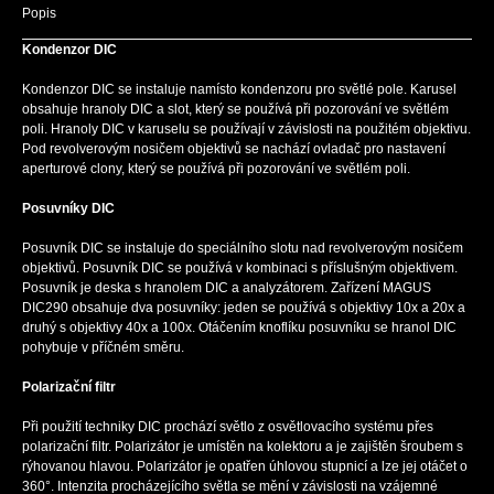
Popis
Kondenzor DIC
Kondenzor DIC se instaluje namísto kondenzoru pro světlé pole. Karusel
obsahuje hranoly DIC a slot, který se používá při pozorování ve světlém
poli. Hranoly DIC v karuselu se používají v závislosti na použitém objektivu.
Pod revolverovým nosičem objektivů se nachází ovladač pro nastavení
aperturové clony, který se používá při pozorování ve světlém poli.
Posuvníky DIC
Posuvník DIC se instaluje do speciálního slotu nad revolverovým nosičem
objektivů. Posuvník DIC se používá v kombinaci s příslušným objektivem.
Posuvník je deska s hranolem DIC a analyzátorem. Zařízení MAGUS
DIC290 obsahuje dva posuvníky: jeden se používá s objektivy 10x a 20x a
druhý s objektivy 40x a 100x. Otáčením knoflíku posuvníku se hranol DIC
pohybuje v příčném směru.
Polarizační filtr
Při použití techniky DIC prochází světlo z osvětlovacího systému přes
polarizační filtr. Polarizátor je umístěn na kolektoru a je zajištěn šroubem s
rýhovanou hlavou. Polarizátor je opatřen úhlovou stupnicí a lze jej otáčet o
360°. Intenzita procházejícího světla se mění v závislosti na vzájemné