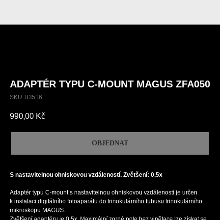
ADAPTÉR TYPU C-MOUNT MAGUS ZFA050
SKU:
83516
990,00
Kč
OBJEDNAT
S nastavitelnou ohniskovou vzdáleností. Zvětšení: 0,5x
Adaptér typu C-mount s nastavitelnou ohniskovou vzdáleností je určen
k instalaci digitálního fotoaparátu do trinokulárního tubusu trinokulárního
mikroskopu MAGUS.
Zvětšení adaptéru je 0,5x. Maximální zorné pole bez vinětace lze získat se