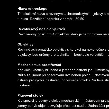
Hlava mikroskopu
Trinokulární hlava s rovinnými achromatickými objektivy s 
tubusu. Rozdělení paprsku v poměru 50:50.
Revolverový nosič objektivů
Revolverový nosič pro 4 objektivy, který je namontován na
Objektivy
Rovinné achromatické objektivy s korekcí na nekonečno s d
objektivy jsou určeny pro techniku mikroskopie ve světlém p
Mechanismus zaostřování
Koaxiální knoflíky hrubého a jemného ostření jsou umístěn
stůl a zaujmout při pozorování uvolněnou polohu. Nastavení
ostření pro rychlé nastavení po výměně vzorku. Na levé str
nastavení.
Pracovní stolek
K dispozici je pevný stolek s mechanickým nástavcem pro 
jemný pohyb objektu zvyšuje přesnost studie: žádná část p