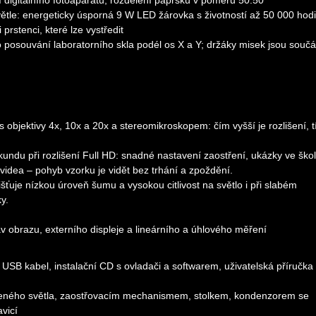
 digitálního fotoaparátu; rozdělení paprsků v poměru 50:50
ětle: energeticky úsporná 9 W LED žárovka s životností až 50 000 hod
rstenci, které lze vystředit
posouvání laboratorního skla podél os X a Y; držáky misek jsou součá
 objektivy 4x, 10x a 20x a stereomikroskopem: čím vyšší je rozlišení, 
undu při rozlišení Full HD: snadné nastavení zaostření, ukázky ve ško
videa – pohyb vzorku je vidět bez trhání a zpoždění.
e nízkou úroveň šumu a vysokou citlivost na světlo i při slabém
y.
v obrazu, externího displeje a lineárního a úhlového měření
 USB kabel, instalační CD s ovladači a softwarem, uživatelská příručka
šeného světla, zaostřovacím mechanismem, stolkem, kondenzorem se
vicí