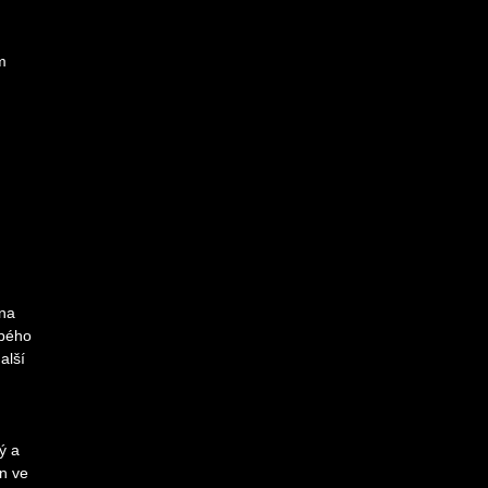
m
 na
ubého
alší
ý a
n ve