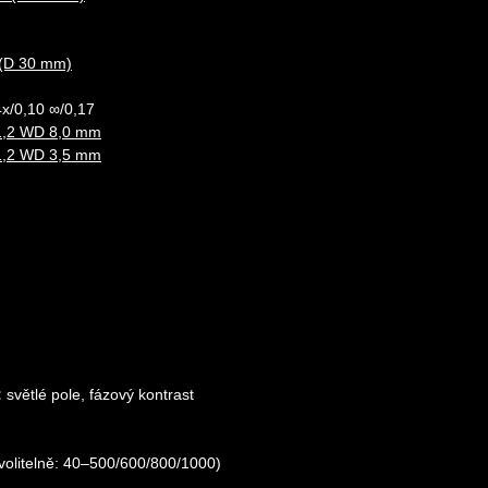
 (D 30 mm)
х/0,10 ∞/0,17
/1,2 WD 8,0 mm
/1,2 WD 3,5 mm
:
světlé pole, fázový kontrast
volitelně: 40–500/600/800/1000)