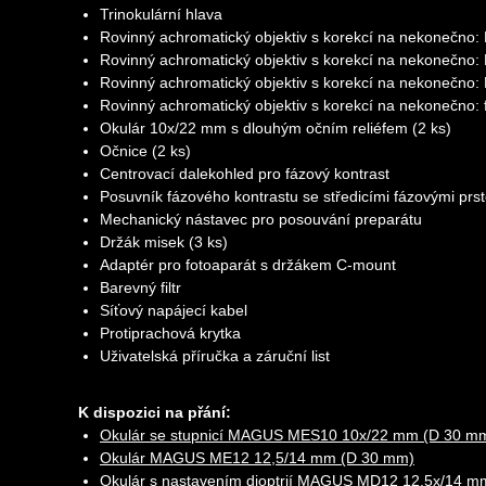
Trinokulární hlava
Rovinný achromatický objektiv s korekcí na nekonečno
Rovinný achromatický objektiv s korekcí na nekonečno
Rovinný achromatický objektiv s korekcí na nekonečno
Rovinný achromatický objektiv s korekcí na nekonečno
Okulár 10x/22 mm s dlouhým očním reliéfem (2 ks)
Očnice (2 ks)
Centrovací dalekohled pro fázový kontrast
Posuvník fázového kontrastu se středicími fázovými prst
Mechanický nástavec pro posouvání preparátu
Držák misek (3 ks)
Adaptér pro fotoaparát s držákem C-mount
Barevný filtr
Síťový napájecí kabel
Protiprachová krytka
Uživatelská příručka a záruční list
K dispozici na přání:
Okulár se stupnicí MAGUS MES10 10х/22 mm (D 30 m
Okulár MAGUS ME12 12,5/14 mm (D 30 mm)
Okulár s nastavením dioptrií MAGUS MD12 12,5х/14 m