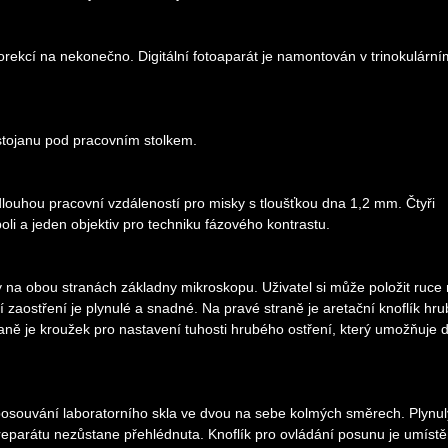
korekcí na nekonečno. Digitální fotoaparát je namontován v trinokulární
 stojanu pod pracovním stolkem.
louhou pracovní vzdáleností pro misky s tloušťkou dna 1,2 mm. Čtyři
oli a jeden objektiv pro techniku fázového kontrastu.
y na obou stranách základny mikroskopu. Uživatel si může položit ruce
 zaostření je plynulé a snadné. Na pravé straně je aretační knoflík hr
aně je kroužek pro nastavení tuhosti hrubého ostření, který umožňuje d
posouvání laboratorního skla ve dvou na sebe kolmých směrech. Plynul
reparátu nezůstane přehlédnuta. Knoflík pro ovládání posunu je umístě