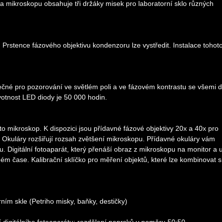
da mikroskopu obsahuje tři držáky misek pro laboratorní sklo různých
Prstence fázového objektivu kondenzoru lze vystředit. Instalace tohot
tečné pro pozorování ve světlém poli a ve fázovém kontrastu se všemi 
votnost LED diody je 50 000 hodin.
nto mikroskop. K dispozici jsou přídavné fázové objektivy 20x a 40x pro
. Okuláry rozšiřují rozsah zvětšení mikroskopu. Přídavné okuláry vám
. Digitální fotoaparát, který přenáší obraz z mikroskopu na monitor a 
ném čase. Kalibrační sklíčko pro měření objektů, které lze kombinovat s
ím skle (Petriho misky, baňky, destičky)