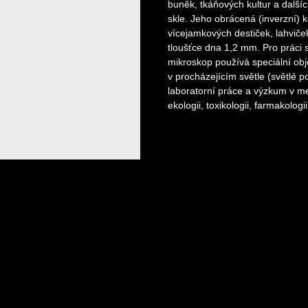
buněk, tkáňových kultur a další
skle. Jeho obrácená (inverzní) 
vícejamkových destiček, lahvič
tloušťce dna 1,2 mm. Pro práci
mikroskop používá speciální obj
v procházejícím světle (světlé po
laboratorní práce a výzkum v medi
ekologii, toxikologii, farmakologii