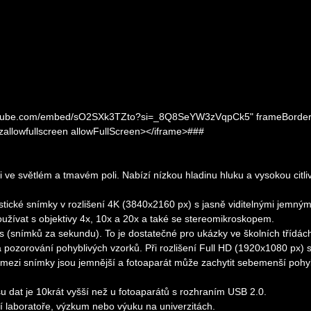
.youtube.com/embed/sO2SXk3TZto?si=_8Q8SeYW3zVqpCk5" frameBorder
ozallowfullscreen allowFullScreen></iframe>###
ve světlém a tmavém poli. Nabízí nízkou hladinu hluku a vysokou citli
tické snímky v rozlišení 4K (3840x2160 px) s jasně viditelnými jemným
oužívat s objektivy 4x, 10x a 20x a také se stereomikroskopem.
ps (snímků za sekundu). To je dostatečné pro ukázky ve školních třídác
 pozorování pohyblivých vzorků. Při rozlišení Full HD (1920x1080 px) 
 mezi snímky jsou jemnější a fotoaparát může zachytit sebemenší poh
 dat je 10krát vyšší než u fotoaparátů s rozhraním USB 2.0.
í laboratoře, výzkum nebo výuku na univerzitách.