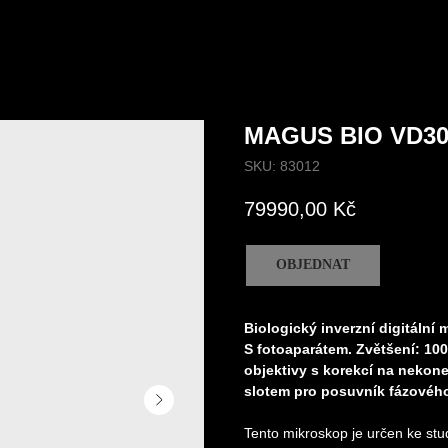
MAGUS BIO VD30
SKU:
83012
79990,00
Kč
OBJEDNAT
Biologický inverzní digitáln
S fotoaparátem. Zvětšení: 100
objektivy s korekcí na nekon
slotem pro posuvník fázovéh
Tento mikroskop je určen ke stud