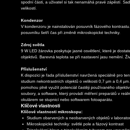
spodní části, a uživatel si tak nenamáhá pravé zápěstí. Sa
velikostí.
Kondenzor
V kondenzoru je nainstalován posuvník fázového kontrastu. 
posuvníku šetří čas při změně mikroskopické techniky.
Zdroj světla
9 W LED žárovka poskytuje jasné osvětlení, které je dosta
objektivů. Barevná teplota se při nastavení jasu nemění. Ži
Příslušenství
K dispozici je řada příslušenství navržená speciálně pro te
studium nekontrastních objektů o velikosti 0,7 µm a 0,4 µm
pomohou plně využít potenciál častěji používaného objektivu
soubory, a software, který provádí měření preparátů v reál
okulárem se stupnicí nebo softwarem fotoaparátu.
Klíčové vlastnosti
Klíčové vlastnosti mikroskopu:
Studium obarvených a neobarvených objektů v laboratorn
Mikroskopické techniky: světlé pole a fázový kontrast