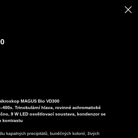
0
í mikroskop MAGUS Bio VD300
–400x. Trinokulární hlava, rovinné achromatické
ečno, 9 W LED osvětlovací soustava, kondenzor se
o kontrastu
iu kapalných precipitátů, buněčných kolonií, živých