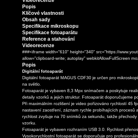
Videorecenze
Popis
Klíčové vlastnosti
Obsah sady
Specifikace mikroskopu
Specifikace fotoaparátu
Reference a stahování
Videorecenze
###<iframe width="610" height="340" src="https://www
allow="clipboard-write; autoplay" webkitAllowFullScreen m
Popis
Digitální fotoaparát
Digitální fotoaparát MAGUS CDF30 je určen pro mikroskopii 
na světlo.
Fotoaparát je vybaven 8,3 Mpx snímačem a poskytuje realis
detaily vzorků a jejich struktur. Fotoaparát doporučujeme p
Při maximálním rozlišení je video pořizováno rychlostí 45 f
nastavení zaostření, záznam rychle probíhajících procesů a
rychlost zvyšuje na 70 snímků za sekundu, takže přechody
vzorku.
Fotoaparát je vybaven rozhraním USB 3.0. Rychlost přenosu
Vysokorychlostní fotoaparát se doporučuje pro profesionáln