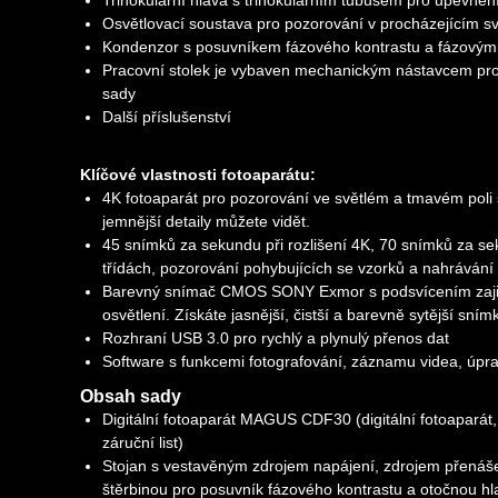
Trinokulární hlava s trinokulárním tubusem pro upevnění
Osvětlovací soustava pro pozorování v procházejícím sv
Kondenzor s posuvníkem fázového kontrastu a fázovými p
Pracovní stolek je vybaven mechanickým nástavcem pro 
sady
Další příslušenství
Klíčové vlastnosti fotoaparátu:
4K fotoaparát pro pozorování ve světlém a tmavém poli s
jemnější detaily můžete vidět.
45 snímků za sekundu při rozlišení 4K, 70 snímků za sek
třídách, pozorování pohybujících se vzorků a nahrávání 
Barevný snímač CMOS SONY Exmor s podsvícením zajišťuj
osvětlení. Získáte jasnější, čistší a barevně sytější snímk
Rozhraní USB 3.0 pro rychlý a plynulý přenos dat
Software s funkcemi fotografování, záznamu videa, úpra
Obsah sady
Digitální fotoaparát MAGUS CDF30 (digitální fotoaparát,
záruční list)
Stojan s vestavěným zdrojem napájení, zdrojem přená
štěrbinou pro posuvník fázového kontrastu a otočnou hla