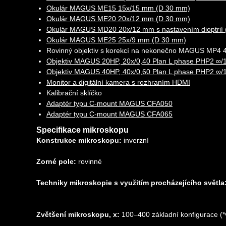
Okulár MAGUS ME15 15x/15 mm (D 30 mm)
Okulár MAGUS ME20 20х/12 mm (D 30 mm)
Okulár MAGUS MD20 20х/12 mm s nastavením dioptrií
Okulár MAGUS ME25 25х/9 mm (D 30 mm)
Rovinný objektiv s korekcí na nekonečno MAGUS MP4 4
Objektiv MAGUS 20HP, 20х/0,40 Plan L phase PHP2 ∞
Objektiv MAGUS 40HP, 40х/0,60 Plan L phase PHP2 ∞
Monitor a digitální kamera s rozhraním HDMI
Kalibrační sklíčko
Adaptér typu C-mount MAGUS CFA050
Adaptér typu C-mount MAGUS CFA065
Specifikace mikroskopu
Konstrukce mikroskopu:
inverzní
Zorné pole:
rovinné
Techniky mikroskopie s využitím procházejícího světla
Zvětšení mikroskopu, x:
100–400 základní konfigurace (*