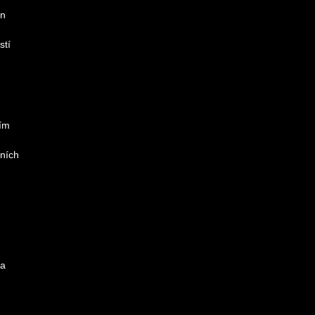
in
stí
tím
lních
 a