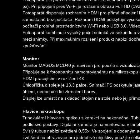
px). Při připojení přes Wi-Fi je rozlišení obrazu Full HD (19
Fotoaparát disponuje rozhraním HDMI pro přímé připojení k
samostatně bez počítače. Rozhraní HDMI poskytuje vysokou 
počítači probíhá prostřednictvím Wi-Fi nebo USB 3.0. Vide
Fotoaparát kombinuje vysoký počet snímků za sekundu a v
mezi snímky. Při maximálním rozlišení produkt nabízí dobř
zpožďování.
Monitor
Monitor MAGUS MCD40 je navržen pro použití s vizualiza
Připojuje se k fotoaparátu namontovanému na mikroskopu 
HDMI pracujícími v rozlišení 4K.
Úhlopříčka displeje je 13,3 palce. Snímač IPS poskytuje ja
úhlem, nedochází ke zkreslení barev.
Displej lze umístit na skládací stojan na stole nebo jej přím
Hlavice mikroskopu
Trinokulární hlavice s optikou s korekcí na nekonečno. Tubu
podle své postavy. Digitální kamera je namontována v trin
Svislý tubus nabízí zvětšení 0,55x. Ve spojení s dodaným 
zvětšení na obrazovce pro jednotlivé objektivy použijte celk