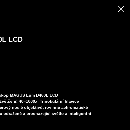
0L LCD
kroskop MAGUS Lum D460L LCD
většení: 40–1000x. Trinokulární hlavice
rový nosič objektivů, rovinné achromatické
o odražené a procházející světlo a inteligentní