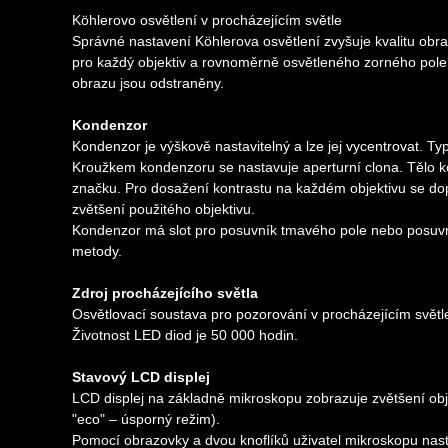
Köhlerovo osvětlení v procházejícím světle
Správné nastavení Köhlerova osvětlení zvyšuje kvalitu obr
pro každý objektiv a rovnoměrně osvětleného zorného pole 
obrazu jsou odstraněny.
Kondenzor
Kondenzor je výškově nastavitelný a lze jej vycentrovat. 
Kroužkem kondenzoru se nastavuje aperturní clona. Tělo k
značku. Pro dosažení kontrastu na každém objektivu se do
zvětšení použitého objektivu.
Kondenzor má slot pro posuvník tmavého pole nebo posuvní
metody.
Zdroj procházejícího světla
Osvětlovací soustava pro pozorování v procházejícím světl
Životnost LED diod je 50 000 hodin.
Stavový LCD displej
LCD displej na základně mikroskopu zobrazuje zvětšení obje
"eco" – úsporný režim).
Pomocí obrazovky a dvou knoflíků uživatel mikroskopu nast