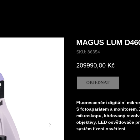
MAGUS LUM D46
SKU:
86354
209990,00
Kč
OBJEDNAT
Fluorescenční digitální mi
S fotoaparátem a monitorem. Z
mikroskopu, kódovaný revolve
objektivy, LED osvětlovače pr
systém řízení osvětlení