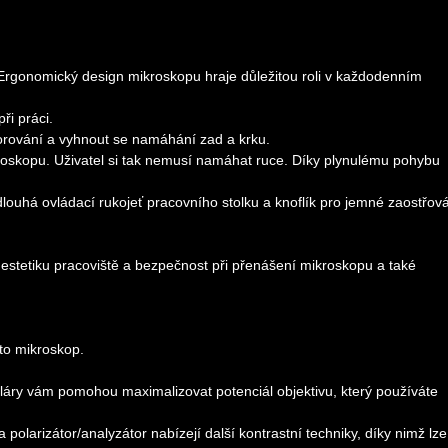
 Ergonomický design mikroskopu hraje důležitou roli v každodenním
ři práci.
orování a vyhnout se namáhání zad a krku.
kroskopu. Uživatel si tak nemusí namáhat ruce. Díky plynulému pohybu
ouhá ovládací rukojeť pracovního stolku a knoflík pro jemné zaostřov
 estetiku pracoviště a bezpečnost při přenášení mikroskopu a také
nto mikroskop.
uláry vám pomohou maximalizovat potenciál objektivu, který používáte
olarizátor/analyzátor nabízejí další kontrastní techniky, díky nimž lze