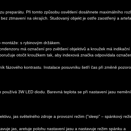
azu preparátu. Při tomto způsobu osvětlení dosáhnete maximálního rozl
bez ztmavení na okrajích. Studovaný objekt je ostře zaostřený a artefa
Typ montáže: s rybinovým držákem.
ondenzoru má označení pro zvětšení objektivů a kroužek má indikační
poručuje otočit kroužkem tak, aby indexová značka odpovídala označe
k fázového kontrastu. Instalace posuvníku šetří čas při změně pozoro
e používá 3W LED diodu. Barevná teplota se při nastavení jasu nemění
ktivu, jas světelného zdroje a provozní režim ("sleep" – spánkový rež
avuje jas, aretuje polohu nastavení jasu a nastavuje režim spánku a