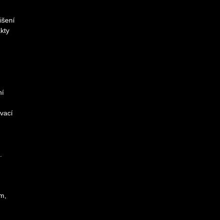
išení
kty
ní
vací
.
im,