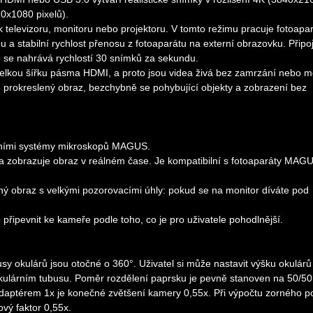
20x1080 pixelů).
 televizoru, monitoru nebo projektoru. V tomto režimu pracuje fotoapa
a stabilní rychlost přenosu z fotoaparátu na externí obrazovku. Připoj
o se nahrává rychlostí 30 snímků za sekundu.
elkou šířku pásma HDMI, a proto jsou videa živá bez zamrzání nebo m
e prokreslený obraz, bezchybně se pohybující objekty a zobrazení bez
čními systémy mikroskopů MAGUS.
a zobrazuje obraz v reálném čase. Je kompatibilní s fotoaparáty MAG
sný obraz s velkými pozorovacími úhly: pokud se na monitor díváte pod
o připevnit ke kameře podle toho, co je pro uživatele pohodlnější.
sy okulárů jsou otočné o 360°. Uživatel si může nastavit výšku okulárů
okulárním tubusu. Poměr rozdělení paprsku je pevně stanoven na 50/50
adaptérem 1x je konečné zvětšení kamery 0,55x. Při výpočtu zorného p
ový faktor 0,55x.