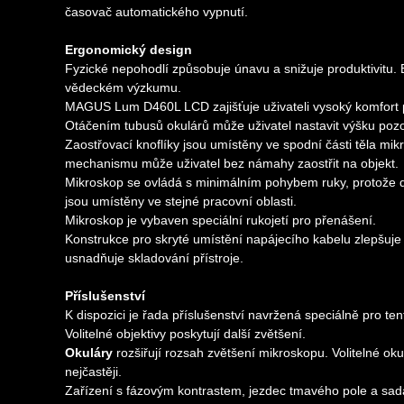
časovač automatického vypnutí.
Ergonomický design
Fyzické nepohodlí způsobuje únavu a snižuje produktivitu.
vědeckém výzkumu.
MAGUS Lum D460L LCD zajišťuje uživateli vysoký komfort p
Otáčením tubusů okulárů může uživatel nastavit výšku poz
Zaostřovací knoflíky jsou umístěny ve spodní části těla mi
mechanismu může uživatel bez námahy zaostřit na objekt.
Mikroskop se ovládá s minimálním pohybem ruky, protože dl
jsou umístěny ve stejné pracovní oblasti.
Mikroskop je vybaven speciální rukojetí pro přenášení.
Konstrukce pro skryté umístění napájecího kabelu zlepšuje
usnadňuje skladování přístroje.
Příslušenství
K dispozici je řada příslušenství navržená speciálně pro te
Volitelné objektivy poskytují další zvětšení.
Okuláry
rozšiřují rozsah zvětšení mikroskopu. Volitelné ok
nejčastěji.
Zařízení s fázovým kontrastem, jezdec tmavého pole a sada p