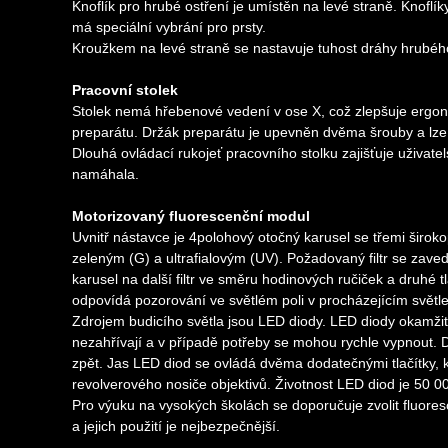
Knoflík pro hrubé ostření je umístěn na levé straně. Knoflí
má speciální vybrání pro prsty.
Kroužkem na levé straně se nastavuje tuhost dráhy hrubého 
Pracovní stolek
Stolek nemá hřebenové vedení v ose X, což zlepšuje er
preparátu. Držák preparátu je upevněn dvěma šrouby a lze 
Dlouhá ovládací rukojeť pracovního stolku zajišťuje uživatel
namáhala.
Motorizovaný fluorescenční modul
Uvnitř nástavce je 4polohový otočný karusel se třemi širok
zeleným (G) a ultrafialovým (UV). Požadovaný filtr se zavede
karusel na další filtr ve směru hodinových ručiček a druhé 
odpovídá pozorování ve světlém poli v procházejícím světle
Zdrojem budicího světla jsou LED diody. LED diody okamži
nezahřívají a v případě potřeby se mohou rychle vypnout. D
zpět. Jas LED diod se ovládá dvěma dodatečnými tlačítky, kt
revolverového nosiče objektivů. Životnost LED diod je 50 0
Pro výuku na vysokých školách se doporučuje zvolit fluore
a jejich použití je nejbezpečnější.