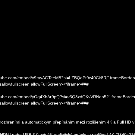
.youtube.com/embed/x9myAGTeeM8?si=LZBQoPt9c40Ck8Rj" frameBorder
ozallowfullscreen allowFullScreen></iframe>###
.youtube.com/embed/yOq4XbAr9pQ?si=v3Q3xdQKvVRNan52" frameBorder
ozallowfullscreen allowFullScreen></iframe>###
rozhraními a automatickým přepínáním mezi rozlišením 4K a Full HD v
HDMI nebo USB 3.0 vytváří realistické snímky v rozlišení 4K (3840x21