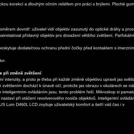
ckou korekcí a dlouhým očním reliéfem pro práci s brýlemi. Ploché gu
směrem dovnitř: uživatel vidí objektiv zasunutý do optické dráhy a pros
ainstalovat přídavný objektiv pro dosažení většího zvětšení. Parfokální
 poskytuje dodatečnou ochranu přední čočky před kontaktem s imerzní
or.
e při změně zvětšení
 intenzity, a proto je třeba při každé změně objektivu upravit jas světla
ím zvětšením dochází k únavě očí, protože jas obrazu v okulárech se ná
nteligentním ovládáním jasu, tento problém řeší. Mikroskop si pamat
ej nastaví při otáčení revolverového nosiče objektivů. Inteligentní ovládá
S Lum D460L LCD zvyšuje uživatelský komfort a šetří váš čas i v