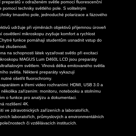
í preparátů v odraženém světle pomocí fluorescenční
e pomocí techniky světlého pole. S volitelným
techniky tmavého pole, jednoduché polarizace a fázového
ektivů udržuje při výměnách objektivů příjemnou úroveň
ní osvětlení mikroskopu zvyšuje komfort a rychlost
Chytré funkce pomáhají studentům usnadnit vstup do
né zkušenosti.
na na schopnosti látek vyzařovat světlo při excitaci
U mikroskopu MAGUS Lum D460L LCD jsou preparáty
ltrafialovým světlem. Vlnová délka emitovaného světla
čního světla. Některé preparáty vykazují
 nutné ošetřit fluorochromy.
oaparátem a třemi video rozhraními: HDMI, USB 3.0 a
 k několika zařízením: monitoru, notebooku a stolnímu
stém o funkce pro analýzu a dokumentaci.
má rozlišení 4K.
tí ve zdravotnických zařízeních a laboratořích,
zních laboratořích, průmyslových a environmentálních
olečnostech či vzdělávacích institucích.