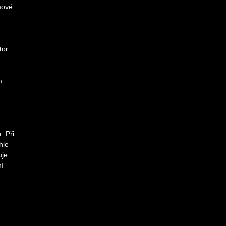
mové
tor
m
. Při
hle
uje
ní