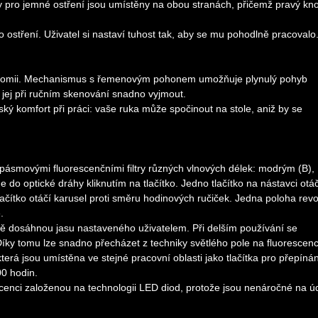
ky pro jemné ostření jsou umístěny na obou stranách, přičemž pravý kno
ostření. Uživatel si nastaví tuhost tak, aby se mu pohodlně pracovalo
gonomii. Mechanismus s řemenovým pohonem umožňuje plynulý pohyb
jej při ručním skenování snadno vyjmout.
ský komfort při práci: vaše ruka může spočinout na stole, aniž by se
opásmovými fluorescenčními filtry různých vlnových délek: modrým (B),
 do optické dráhy kliknutím na tlačítko. Jedno tlačítko na nástavci otáč
tlačítko otáčí karusel proti směru hodinových ručiček. Jedna poloha rev
.
tě dosáhnou jasu nastaveného uživatelem. Při delším používání se
íky tomu lze snadno přecházet z techniky světlého pole na fluorescenc
erá jsou umístěna ve stejné pracovní oblasti jako tlačítka pro přepínán
00 hodin.
scenci založenou na technologii LED diod, protože jsou nenáročné na ú