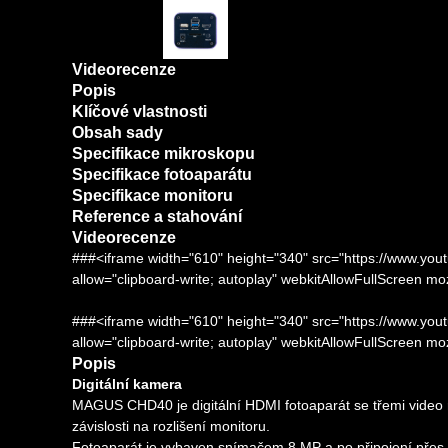
Videorecenze
Popis
Klíčové vlastnosti
Obsah sady
Specifikace mikroskopu
Specifikace fotoaparátu
Specifikace monitoru
Reference a stahování
Videorecenze
###<iframe width="610" height="340" src="https://www
allow="clipboard-write; autoplay" webkitAllowFullScreen m
###<iframe width="610" height="340" src="https://www
allow="clipboard-write; autoplay" webkitAllowFullScreen m
Popis
Digitální kamera
MAGUS CHD40 je digitální HDMI fotoaparát se třemi video 
závislosti na rozlišení monitoru.
Fotoaparát je vybaven snímačem 8 MP a po připojení přes 