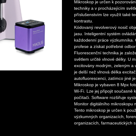
Mikroskop je určen k pozorován
techniky a v procházejícím světl
příslušenstvím lze využít také 
kontrastu.
Kódovaný revolverový nosič obj
jasu. Inteligentní systém ovládá
každodenní práce výzkumníka. 
profese a získat potřebné odbor
Fluorescenční technika je založe
světlem určité vlnové délky. 
excitovány modrým, zeleným a u
je delší než vlnová délka excita
autofluorescenci, zatímco jiné je
Mikroskop je vybaven 8 Mpx fot
Wi-Fi. Lze jej připojit současně
počítači. Software rozšiřuje sy
Monitor digitálního mikroskopu 
Tento mikroskop je určen k použi
výzkumných organizacích, foren
organizacích, farmaceutických sp