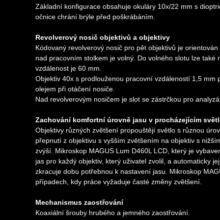
Základní konfigurace obsahuje okuláry 10x/22 mm s dioptri
očnice chrání brýle před poškrábáním.
Revolverový nosič objektivů a objektivy
Kódovaný revolverový nosič pro pět objektivů je orientován 
nad pracovním stolkem je volný. Do volného slotu lze také n
vzdálenost je 60 mm.
Objektiv 40x s prodlouženou pracovní vzdáleností 1,5 mm
olejem při otáčení nosiče.
Nad revolverovým nosičem je slot se zástrčkou pro analyzát
Zachování komfortní úrovně jasu v procházejícím světl
Objektivy různých zvětšení propouštějí světlo s různou úrovní
přepnutí z objektivu s vyšším zvětšením na objektiv s nižš
zvýší. Mikroskop MAGUS Lum D460L LCD, který je vybaven i
jas pro každý objektiv, který uživatel zvolil, a automaticky j
zkracuje dobu potřebnou k nastavení jasu. Mikroskop MAGU
případech, kdy práce vyžaduje časté změny zvětšení.
Mechanismus zaostřování
Koaxiální šrouby hrubého a jemného zaostřování.