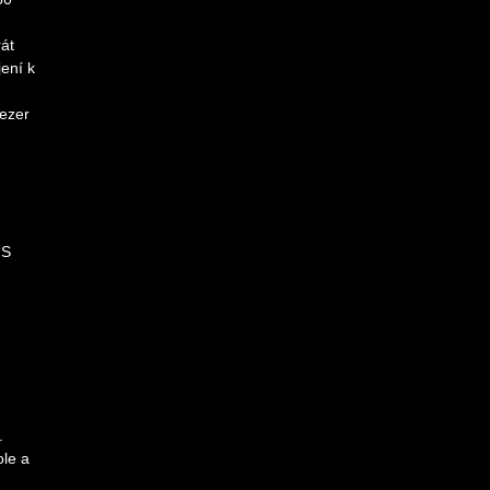
rát
ení k
ezer
US
.
ole a