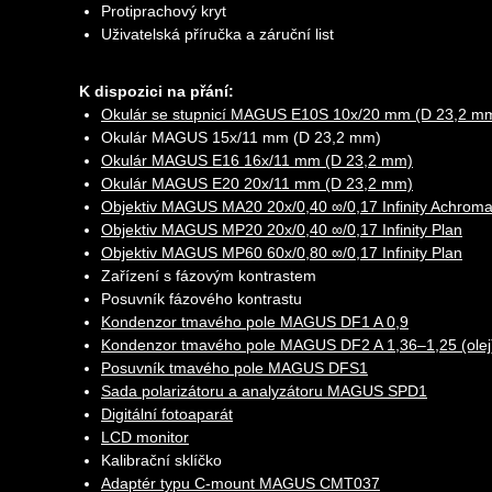
Protiprachový kryt
Uživatelská příručka a záruční list
K dispozici na přání:
Okulár se stupnicí MAGUS E10S 10х/20 mm (D 23,2 m
Okulár MAGUS 15x/11 mm (D 23,2 mm)
Okulár MAGUS E16 16x/11 mm (D 23,2 mm)
Okulár MAGUS E20 20x/11 mm (D 23,2 mm)
Objektiv MAGUS MA20 20х/0,40 ∞/0,17 Infinity Achroma
Objektiv MAGUS MP20 20х/0,40 ∞/0,17 Infinity Plan
Objektiv MAGUS MP60 60х/0,80 ∞/0,17 Infinity Plan
Zařízení s fázovým kontrastem
Posuvník fázového kontrastu
Kondenzor tmavého pole MAGUS DF1 A 0,9
Kondenzor tmavého pole MAGUS DF2 A 1,36–1,25 (olej
Posuvník tmavého pole MAGUS DFS1
Sada polarizátoru a analyzátoru MAGUS SPD1
Digitální fotoaparát
LCD monitor
Kalibrační sklíčko
Adaptér typu C-mount MAGUS CMT037