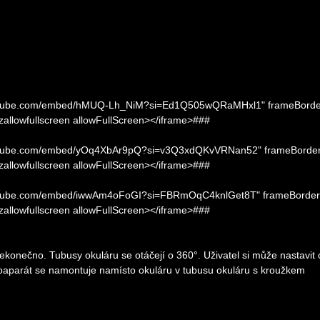
.youtube.com/embed/hMUQ-Lh_NiM?si=Ed1Q505wQRaMHxl1" frameBorde
ozallowfullscreen allowFullScreen></iframe>###
.youtube.com/embed/yOq4XbAr9pQ?si=v3Q3xdQKvVRNan52" frameBorder
ozallowfullscreen allowFullScreen></iframe>###
.youtube.com/embed/iwwAm4oFoGI?si=FBRmOqC4knlGet8T" frameBorder
ozallowfullscreen allowFullScreen></iframe>###
nekonečno. Tubusy okuláru se otáčejí o 360°. Uživatel si může nastavit 
 fotoaparát se namontuje namísto okuláru v tubusu okuláru s kroužkem