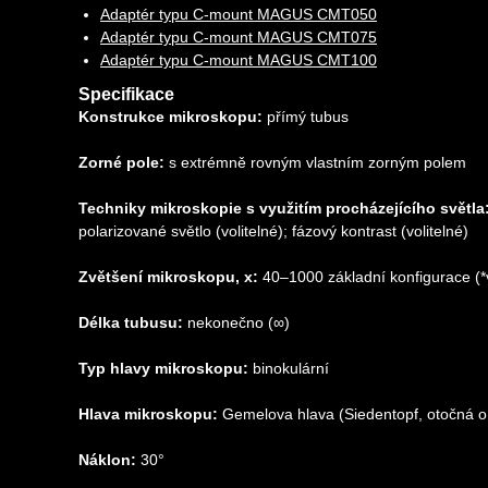
Adaptér typu C-mount MAGUS CMT050
Adaptér typu C-mount MAGUS CMT075
Adaptér typu C-mount MAGUS CMT100
Specifikace
Konstrukce mikroskopu:
přímý tubus
Zorné pole:
s extrémně rovným vlastním zorným polem
Techniky mikroskopie s využitím procházejícího světla
polarizované světlo (volitelné); fázový kontrast (volitelné)
Zvětšení mikroskopu, x:
40–1000 základní konfigurace (*
Délka tubusu:
nekonečno (∞)
Typ hlavy mikroskopu:
binokulární
Hlava mikroskopu:
Gemelova hlava (Siedentopf, otočná o
Náklon:
30°