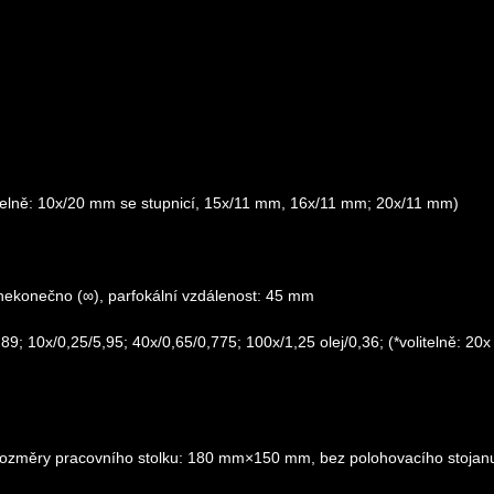
itelně: 10x/20 mm se stupnicí, 15x/11 mm, 16x/11 mm; 20x/11 mm)
 nekonečno (∞), parfokální vzdálenost: 45 mm
89; 10x/0,25/5,95; 40x/0,65/0,775; 100x/1,25 olej/0,36; (*volitelně: 20х
 rozměry pracovního stolku: 180 mm×150 mm, bez polohovacího stojan