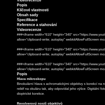
Videorecenze
Popis
Klíčové vlastnosti
Obsah sady
Specifikace
Reference a stahování
Videorecenze
###<iframe width="610" height="340" src="https://www
allow="clipboard-write; autoplay" webkitAllowFullScreen m
###<iframe width="610" height="340" src="https://www
allow="clipboard-write; autoplay" webkitAllowFullScreen m
###<iframe width="610" height="340" src="https://www
allow="clipboard-write; autoplay" webkitAllowFullScreen m
Popis
Hlava mikroskopu
Binokulární hlava s achromatickými objektivy s korekcí na 
reliéf na okuláru tak, aby odpovídal jeho výšce. Digitální
dioptrické korekce.
Revolverový nosič objektivů