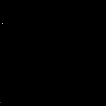
 na
ní