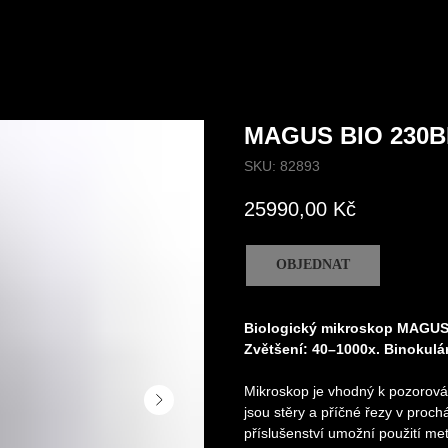
MAGUS BIO 230B
SKU:
82893
25990,00
Kč
OBJEDNAT
Biologický mikroskop MAGUS
Zvětšení: 40–1000x. Binokulár
Mikroskop je vhodný k pozorován
jsou stěry a příčné řezy v prochá
příslušenství umožní použití me