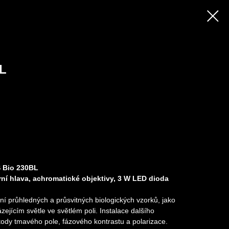
L
 Bio 230BL
ní hlava, achromatické objektivy, 3 W LED dioda
í průhledných a průsvitných biologických vzorků, jako
zejícím světle ve světlém poli. Instalace dalšího
tody tmavého pole, fázového kontrastu a polarizace.