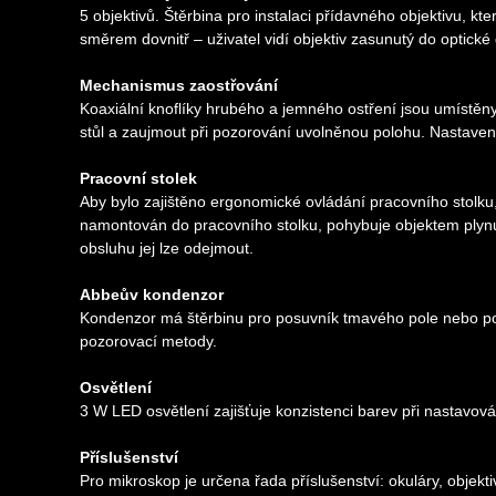
5 objektivů. Štěrbina pro instalaci přídavného objektivu, kt
směrem dovnitř – uživatel vidí objektiv zasunutý do optické
Mechanismus zaostřování
Koaxiální knoflíky hrubého a jemného ostření jsou umístěn
stůl a zaujmout při pozorování uvolněnou polohu. Nastavení
Pracovní stolek
Aby bylo zajištěno ergonomické ovládání pracovního stolk
namontován do pracovního stolku, pohybuje objektem plyn
obsluhu jej lze odejmout.
Abbeův kondenzor
Kondenzor má štěrbinu pro posuvník tmavého pole nebo pos
pozorovací metody.
Osvětlení
3 W LED osvětlení zajišťuje konzistenci barev při nastavová
Příslušenství
Pro mikroskop je určena řada příslušenství: okuláry, objektiv