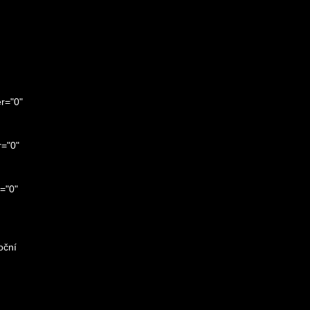
r="0"
="0"
="0"
oční