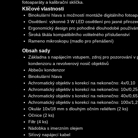
fotoaparáty a kalibrační sklíčka.
Klíčové vlastnosti
Binokulární hlava s možností montáže digitálního fotoap
Osvětlení: výkonné 3 W LED osvětlení pro jasné přiroze
Ergonomický design pro pohodlné dlouhodobé používán
Široká škála kompatibilního volitelného příslušenství
Rameno mikroskopu (madlo pro přenášení)
Obsah sady
Základna s napájecím vstupem, zdroj pro pozorování v p
kondenzoru a revolverový nosič objektivů
Abbeův kondenzor
Binokulární hlava
Achromatický objektiv s korekcí na nekonečno: 4x/0,10
Achromatický objektiv s korekcí na nekonečno: 10x/0,25
Achromatický objektiv s korekcí na nekonečno: 40x/0,6
Achromatický objektiv s korekcí na nekonečno: 100x/1,2
Okulár 10x/18 mm s dlouhým očním reliéfem (2 ks)
Očnice (2 ks)
Filtr (4 ks)
Nádobka s imerzním olejem
Síťový napájecí kabel