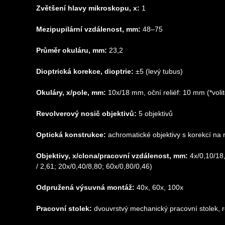
Zvětšení hlavy mikroskopu, x:
1
Mezipupilární vzdálenost, mm:
48–75
Průměr okuláru, mm:
23,2
Dioptrická korekce, dioptrie:
±5 (levý tubus)
Okuláry, x/pole, mm:
10x/18 mm, oční reliéf: 10 mm (*vol
Revolverový nosič objektivů:
5 objektivů
Optická konstrukce:
achromatické objektivy s korekcí na
Objektivy, x/clona/pracovní vzdálenost, mm:
4x/0,10/18,
/ 2,61; 20х/0,40/8,80; 60x/0,80/0,46)
Odpružená výsuvná montáž:
40x, 60x, 100x
Pracovní stolek:
dvouvrstvý mechanický pracovní stolek,