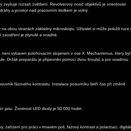
erý zvyšuje rozsah zvětšení. Revolverový nosič objektivů je orientován
 dráhy a prostor nad pracovním stolkem je volný.
y na obou stranách základny mikroskopu. Uživatel si může položit ruce
 zaostření je plynulé a snadné.
u, není vybaven polohovacím stojanem v ose X. Mechanismus, který byl
ule. Držák preparátu je připevněn pomocí dvou šroubů a pro snadnou
uvník fázového kontrastu. Instalace posuvníku šetří čas při změně
ní jasu. Životnost LED diody je 50 000 hodin.
y, zařízení pro práci v tmavém poli, fázový kontrast a polarizaci, digitál