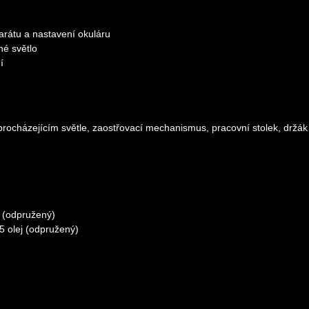
arátu a nastavení okuláru
né světlo
í
rocházejícím světle, zaostřovací mechanismus, pracovní stolek, držák
5 (odpružený)
5 olej (odpružený)