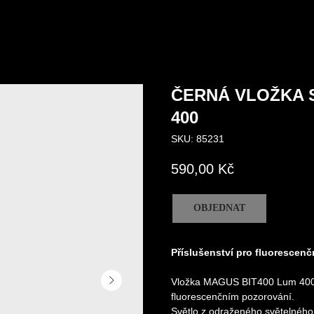
ČERNÁ VLOŽKA 
400
SKU:
85231
590,00
Kč
OBJEDNAT
Příslušenství pro fluorescen
Vložka MAGUS BIT400 Lum 400 p
fluorescenčním pozorování.
Světlo z odraženého světelného 