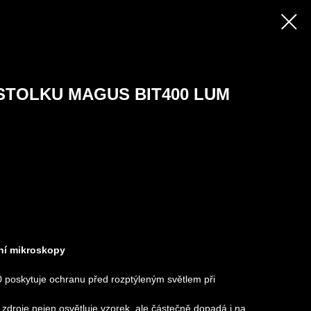
STOLKU MAGUS BIT400 LUM
ční mikroskopy
oskytuje ochranu před rozptýleným světlem při
zdroje nejen osvětluje vzorek, ale částečně dopadá i na