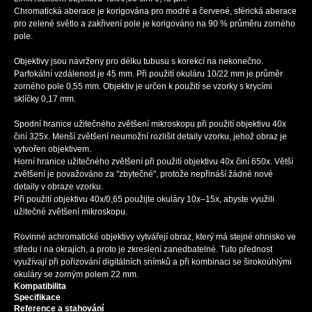
Chromatická aberace je korigována pro modré a červené, sférická aberace
pro zelené světlo a zakřivení pole je korigováno na 90 % průměru zorného
pole.
Objektivy jsou navrženy pro délku tubusu s korekcí na nekonečno.
Parfokální vzdálenost je 45 mm. Při použití okuláru 10/22 mm je průměr
zorného pole 0,55 mm. Objektiv je určen k použití se vzorky s krycími
sklíčky 0,17 mm.
Spodní hranice užitečného zvětšení mikroskopu při použití objektivu 40x
činí 325x. Menší zvětšení neumožní rozlišit detaily vzorku, jehož obraz je
vytvořen objektivem.
Horní hranice užitečného zvětšení při použití objektivu 40x činí 650x. Větší
zvětšení je považováno za "zbytečné", protože nepřináší žádné nové
detaily v obraze vzorku.
Při použití objektivu 40x/0,65 použijte okuláry 10x–15x, abyste využili
užitečné zvětšení mikroskopu.
Rovinné achromatické objektivy vytvářejí obraz, který má stejné ohnisko ve
středu i na okrajích, a proto je zkreslení zanedbatelné. Tuto přednost
využívají při pořizování digitálních snímků a při kombinaci se širokoúhlými
okuláry se zorným polem 22 mm.
Kompatibilita
Specifikace
Reference a stahování