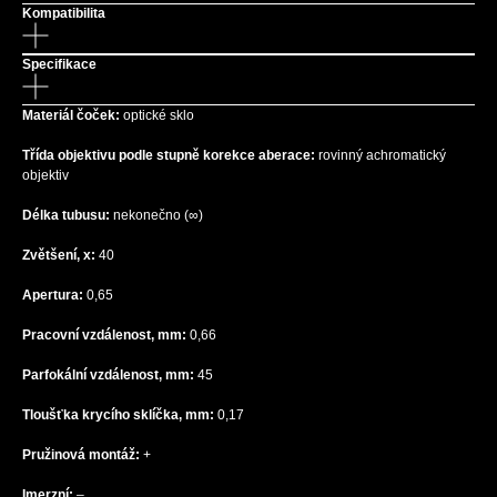
Kompatibilita
Specifikace
Materiál čoček:
optické sklo
Třída objektivu podle stupně korekce aberace:
rovinný achromatický
objektiv
Délka tubusu:
nekonečno (∞)
Zvětšení, x:
40
Apertura:
0,65
Pracovní vzdálenost, mm:
0,66
Parfokální vzdálenost, mm:
45
Tloušťka krycího sklíčka, mm:
0,17
Pružinová montáž:
+
Imerzní:
–