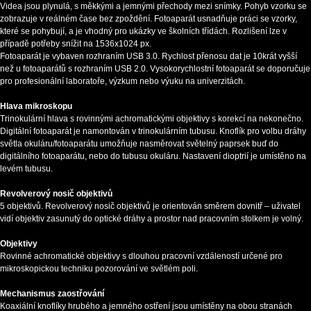
Videa jsou plynulá, s měkkými a jemnými přechody mezi snímky. Pohyb vzorku se
zobrazuje v reálném čase bez zpoždění. Fotoaparát usnadňuje práci se vzorky,
které se pohybují, a je vhodný pro ukázky ve školních třídách. Rozlišení lze v
případě potřeby snížit na 1536x1024 px.
Fotoaparát je vybaven rozhraním USB 3.0. Rychlost přenosu dat je 10krát vyšší
než u fotoaparátů s rozhraním USB 2.0. Vysokorychlostní fotoaparát se doporučuje
pro profesionální laboratoře, výzkum nebo výuku na univerzitách.
Hlava mikroskopu
Trinokulární hlava s rovinnými achromatickými objektivy s korekcí na nekonečno.
Digitální fotoaparát je namontován v trinokulárním tubusu. Knoflík pro volbu dráhy
světla okuláru/fotoaparátu umožňuje nasměrovat světelný paprsek buď do
digitálního fotoaparátu, nebo do tubusu okuláru. Nastavení dioptrií je umístěno na
levém tubusu.
Revolverový nosič objektivů
5 objektivů. Revolverový nosič objektivů je orientován směrem dovnitř – uživatel
vidí objektiv zasunutý do optické dráhy a prostor nad pracovním stolkem je volný.
Objektivy
Rovinné achromatické objektivy s dlouhou pracovní vzdáleností určené pro
mikroskopickou techniku pozorování ve světlém poli.
Mechanismus zaostřování
Koaxiální knoflíky hrubého a jemného ostření jsou umístěny na obou stranách