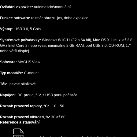
Ovládání expozice:
automatické/manuální
Funkce softwaru:
rozměr obrazu, jas, doba expozice
Výstup:
USB 3.0, 5 Gb/s
Systémové požadavky:
Windows 8/10/11 (32 a 64 bit), Mac OS X, Linux, až 2,8
GHz Intel Core 2 nebo vyšší, minimálně 2 GB RAM, port USB 3.0, CD-ROM, 17"
nebo větší displej
Software:
MAGUS View
Typ montáže:
C-mount
Tělo:
pevné hliníkové
Napájení:
DC proud, 5 V, z USB portu počítače
Rozsah provozní teploty, °C:
−10... 50
Rozsah provozní vlhkosti, %:
30 až 80
Reference a stahování