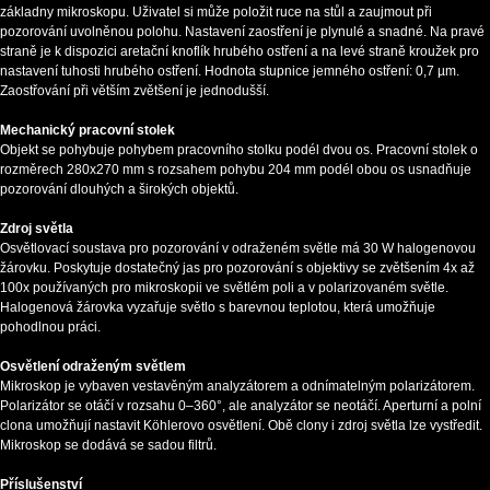
základny mikroskopu. Uživatel si může položit ruce na stůl a zaujmout při
pozorování uvolněnou polohu. Nastavení zaostření je plynulé a snadné. Na pravé
straně je k dispozici aretační knoflík hrubého ostření a na levé straně kroužek pro
nastavení tuhosti hrubého ostření. Hodnota stupnice jemného ostření: 0,7 µm.
Zaostřování při větším zvětšení je jednodušší.
Mechanický pracovní stolek
Objekt se pohybuje pohybem pracovního stolku podél dvou os. Pracovní stolek o
rozměrech 280x270 mm s rozsahem pohybu 204 mm podél obou os usnadňuje
pozorování dlouhých a širokých objektů.
Zdroj světla
Osvětlovací soustava pro pozorování v odraženém světle má 30 W halogenovou
žárovku. Poskytuje dostatečný jas pro pozorování s objektivy se zvětšením 4x až
100x používaných pro mikroskopii ve světlém poli a v polarizovaném světle.
Halogenová žárovka vyzařuje světlo s barevnou teplotou, která umožňuje
pohodlnou práci.
Osvětlení odraženým světlem
Mikroskop je vybaven vestavěným analyzátorem a odnímatelným polarizátorem.
Polarizátor se otáčí v rozsahu 0–360°, ale analyzátor se neotáčí. Aperturní a polní
clona umožňují nastavit Köhlerovo osvětlení. Obě clony i zdroj světla lze vystředit.
Mikroskop se dodává se sadou filtrů.
Příslušenství