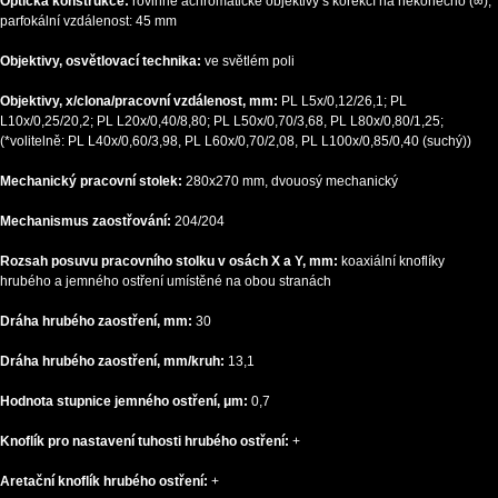
Optická konstrukce:
rovinné achromatické objektivy s korekcí na nekonečno (∞),
parfokální vzdálenost: 45 mm
Objektivy, osvětlovací technika:
ve světlém poli
Objektivy, x/clona/pracovní vzdálenost, mm:
PL L5x/0,12/26,1; PL
L10x/0,25/20,2; PL L20x/0,40/8,80; PL L50x/0,70/3,68, PL L80x/0,80/1,25;
(*volitelně: PL L40x/0,60/3,98, PL L60x/0,70/2,08, PL L100x/0,85/0,40 (suchý))
Mechanický pracovní stolek:
280x270 mm, dvouosý mechanický
Mechanismus zaostřování:
204/204
Rozsah posuvu pracovního stolku v osách X a Y, mm:
koaxiální knoflíky
hrubého a jemného ostření umístěné na obou stranách
Dráha hrubého zaostření, mm:
30
Dráha hrubého zaostření, mm/kruh:
13,1
Hodnota stupnice jemného ostření, μm:
0,7
Knoflík pro nastavení tuhosti hrubého ostření:
+
Aretační knoflík hrubého ostření:
+