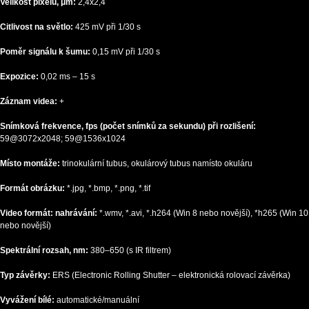
Velikost pixelů, μm:
2,4x2,4
Citlivost na světlo:
425 mV při 1/30 s
Poměr signálu k šumu:
0,15 mV při 1/30 s
Expozice:
0,02 ms – 15 s
Záznam videa:
+
Snímková frekvence, fps (počet snímků za sekundu) při rozlišení:
59@3072x2048; 59@1536x1024
Místo montáže:
trinokulární tubus, okulárový tubus namísto okuláru
Formát obrázku:
*.jpg, *.bmp, *.png, *.tif
Video formát: nahrávání:
*.wmv, *.avi, *.h264 (Win 8 nebo novější), *h265 (Win 10
nebo novější)
Spektrální rozsah, nm:
380–650 (s IR filtrem)
Typ závěrky:
ERS (Electronic Rolling Shutter – elektronická rolovací závěrka)
Vyvážení bílé:
automatické/manuální