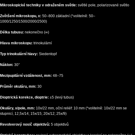
Mikroskopické techniky v odraženém světle:
světlé pole, polarizované světlo
Zvětšení mikroskopu, x:
50–800 základní (*volitelně: 50–
1000/1250/1500/2000/2500)
Délka tubusu:
nekonečno (∞)
Hlava mikroskopu:
trinokulární
Typ trinokulární hlavy:
Siedentopf
Náklon:
30°
Mezipupilární vzdálenost, mm:
48–75
Průměr okuláru, mm:
30
Dioptrická korekce, dioptrie:
±5 (levý tubus)
Okuláry, x/pole, mm:
10x/22 mm, oční reliéf: 10 mm (*volitelně: 10x/22 mm se
stupnicí, 12,5x/14; 15x/15; 20x/12; 25x/9)
Revolverový nosič objektivů:
5 objektivů