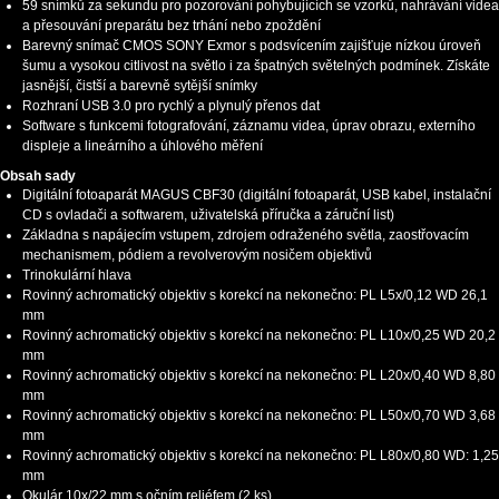
59 snímků za sekundu pro pozorování pohybujících se vzorků, nahrávání videa
a přesouvání preparátu bez trhání nebo zpoždění
Barevný snímač CMOS SONY Exmor s podsvícením zajišťuje nízkou úroveň
šumu a vysokou citlivost na světlo i za špatných světelných podmínek. Získáte
jasnější, čistší a barevně sytější snímky
Rozhraní USB 3.0 pro rychlý a plynulý přenos dat
Software s funkcemi fotografování, záznamu videa, úprav obrazu, externího
displeje a lineárního a úhlového měření
Obsah sady
Digitální fotoaparát MAGUS CBF30 (digitální fotoaparát, USB kabel, instalační
CD s ovladači a softwarem, uživatelská příručka a záruční list)
Základna s napájecím vstupem, zdrojem odraženého světla, zaostřovacím
mechanismem, pódiem a revolverovým nosičem objektivů
Trinokulární hlava
Rovinný achromatický objektiv s korekcí na nekonečno: PL L5x/0,12 WD 26,1
mm
Rovinný achromatický objektiv s korekcí na nekonečno: PL L10х/0,25 WD 20,2
mm
Rovinný achromatický objektiv s korekcí na nekonečno: PL L20х/0,40 WD 8,80
mm
Rovinný achromatický objektiv s korekcí na nekonečno: PL L50х/0,70 WD 3,68
mm
Rovinný achromatický objektiv s korekcí na nekonečno: PL L80x/0,80 WD: 1,25
mm
Okulár 10x/22 mm s očním reliéfem (2 ks)