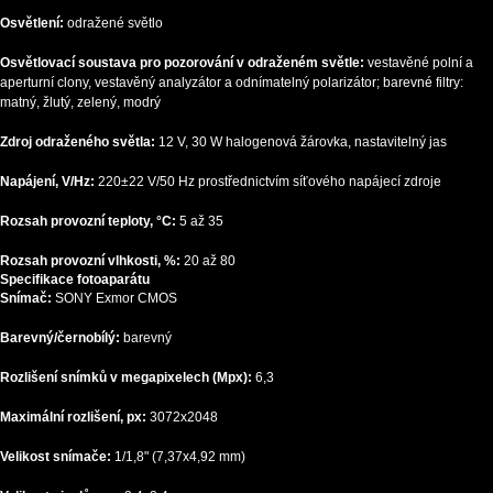
Osvětlení:
odražené světlo
Osvětlovací soustava pro pozorování v odraženém světle:
vestavěné polní a
aperturní clony, vestavěný analyzátor a odnímatelný polarizátor; barevné filtry:
matný, žlutý, zelený, modrý
Zdroj odraženého světla:
12 V, 30 W halogenová žárovka, nastavitelný jas
Napájení, V/Hz:
220±22 V/50 Hz prostřednictvím síťového napájecí zdroje
Rozsah provozní teploty, °C:
5 až 35
Rozsah provozní vlhkosti, %:
20 až 80
Specifikace fotoaparátu
Snímač:
SONY Exmor CMOS
Barevný/černobílý:
barevný
Rozlišení snímků v megapixelech (Mpx):
6,3
Maximální rozlišení, px:
3072x2048
Velikost snímače:
1/1,8" (7,37x4,92 mm)