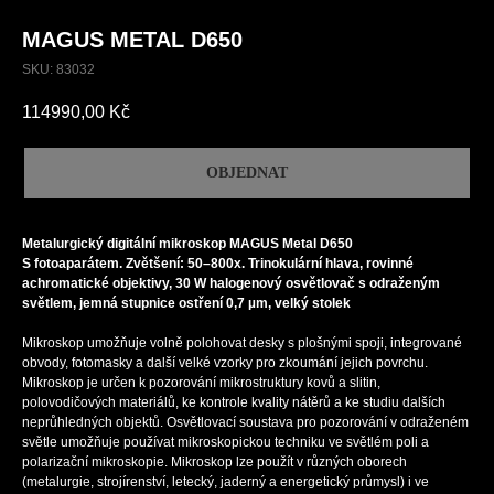
MAGUS METAL D650
SKU:
83032
114990,00
Kč
OBJEDNAT
Metalurgický digitální mikroskop MAGUS Metal D650
S fotoaparátem. Zvětšení: 50–800х. Trinokulární hlava, rovinné
achromatické objektivy, 30 W halogenový osvětlovač s odraženým
světlem, jemná stupnice ostření 0,7 µm, velký stolek
Mikroskop umožňuje volně polohovat desky s plošnými spoji, integrované
obvody, fotomasky a další velké vzorky pro zkoumání jejich povrchu.
Mikroskop je určen k pozorování mikrostruktury kovů a slitin,
polovodičových materiálů, ke kontrole kvality nátěrů a ke studiu dalších
neprůhledných objektů. Osvětlovací soustava pro pozorování v odraženém
světle umožňuje používat mikroskopickou techniku ve světlém poli a
polarizační mikroskopie. Mikroskop lze použít v různých oborech
(metalurgie, strojírenství, letecký, jaderný a energetický průmysl) i ve