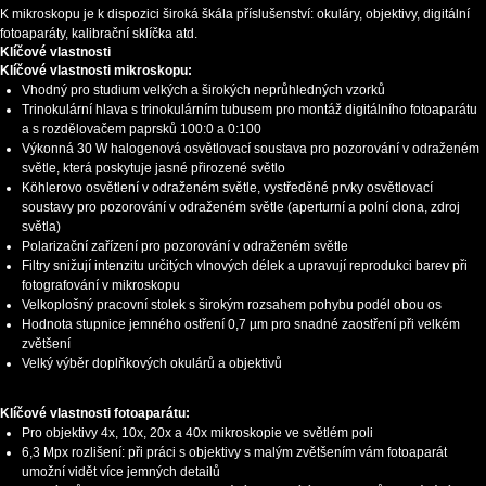
K mikroskopu je k dispozici široká škála příslušenství: okuláry, objektivy, digitální
fotoaparáty, kalibrační sklíčka atd.
Klíčové vlastnosti
Klíčové vlastnosti mikroskopu:
Vhodný pro studium velkých a širokých neprůhledných vzorků
Trinokulární hlava s trinokulárním tubusem pro montáž digitálního fotoaparátu
a s rozdělovačem paprsků 100:0 a 0:100
Výkonná 30 W halogenová osvětlovací soustava pro pozorování v odraženém
světle, která poskytuje jasné přirozené světlo
Köhlerovo osvětlení v odraženém světle, vystředěné prvky osvětlovací
soustavy pro pozorování v odraženém světle (aperturní a polní clona, zdroj
světla)
Polarizační zařízení pro pozorování v odraženém světle
Filtry snižují intenzitu určitých vlnových délek a upravují reprodukci barev při
fotografování v mikroskopu
Velkoplošný pracovní stolek s širokým rozsahem pohybu podél obou os
Hodnota stupnice jemného ostření 0,7 µm pro snadné zaostření při velkém
zvětšení
Velký výběr doplňkových okulárů a objektivů
Klíčové vlastnosti fotoaparátu:
Pro objektivy 4x, 10x, 20x a 40x mikroskopie ve světlém poli
6,3 Mpx rozlišení: při práci s objektivy s malým zvětšením vám fotoaparát
umožní vidět více jemných detailů