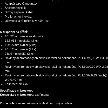
Adaptér typu C-mount 1x
Šestihranný klíč
Síťový napájecí kabel
Protiprachová krytka
Uživatelská příručka a záruční list
K dispozici na přání:
10x/22 mm okulár se stupnicí
12,5x/14 mm okulár (2 ks)
15x/15 mm okulár (2 ks)
20x/12 mm okulár (2 ks)
25x/9 mm okulár (2 ks)
Rovinný achromatický objektiv s korekcí na nekonečno: PL L40х/0,60 WD: 3,98
mm
Rovinný achromatický objektiv s korekcí na nekonečno: PL L60x/0,70 WD: 2,08
mm
Rovinný achromatický objektiv s korekcí na nekonečno: PL L100x/0,85 (suchý)
WD 0,40 mm
Kalibrační sklíčko
Specifikace mikroskopu
Konstrukce mikroskopu:
vzpřímená
Zorné pole:
s extrémně rovným vlastním zorným polem