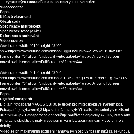
výzkumných laboratořích a na technických univerzitách.
Videorecenze
Popis
Klíčové vlastnosti
Obsah sady
Specifikace mikroskopu
Specifikace fotoaparátu
Reference a stahování
Videorecenze
###<iframe width="610" height="340"
src="https://www.youtube.com/embed/CqgyLnwI-yI?si=V1wfZVe_BDtazu38"
frameBorder="0" allow="clipboard-write; autoplay" webkitAllowFullScreen
mozallowfullscreen allowFullScreen></iframe>###
###<iframe width="610" height="340"
src="https://www.youtube.com/embed/CHix62_Mng0?si=HzRe6FCTg_94ZkTS"
frameBorder="0" allow="clipboard-write; autoplay" webkitAllowFullScreen
mozallowfullscreen allowFullScreen></iframe>###
Popis
Digitální fotoaparát
Digitální fotoaparát MAGUS CBF30 je určen pro mikroskopii ve světlém poli.
Fotoaparát je vybaven 6,3 Mpx snímačem a vytváří realistické snímky v rozlišení
3072x2048 px. Fotoaparát se doporučuje používat s objektivy 4x, 10x, 20x a 40x.
Při práci s objektivy s malým zvětšením vám fotoaparát umožní vidět jemnější
detaily.
Video se při maximálním rozlišení nahrává rychlostí 59 fps (snímků za sekundu).