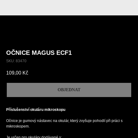
OČNICE MAGUS ECF1
SKU:
83470
109,00
Kč
OBJEDNAT
Příslušenství okuláru mikroskopu
Očnice je gumový nástavec na okulár, který zvyšuje pohodlí při práci s
mikroskopem.
Je určen pro okuláry dodávané s: