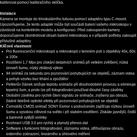
kalibrovat pomocí kalibračního sklíčka.
Instalace
Kamera se montuje do trinokulárního tubusu pomocí adaptéru typu C-mount.
Upozorňujeme, že tento adaptér může být součástí balení vašeho mikroskopu v
závislosti na konkrétním modelu a konfiguraci. Před zakoupením kamery
doporučujeme zkontrolovat obsah balení mikroskopu a v případě potřeby zakoupit
příslušné adaptéry.
Klíčové vlastnosti
Pro fluorescenční mikroskopii a mikroskopii v temném poli s objektivy 40x, 60x
a 100x
Rozlišení 1,7 Mpx pro získání detailních snímků při velkém zvětšení; nízká
úroveň šumu, nízký ztrátový výkon
94 snímků za sekundu pro pozorování pohybujících se objektů, záznam videa
a pohyb vzorku bez trhání a zpoždění
Peltierův článek snižuje teplotu snímače při dlouhodobém provozu a eliminuje
tepelný šum, a proto lze při fotografování používat dlouhé časy závěrky
Globální závěrka pro rychlé čtení signálu ze snímače, zvýšený jas obrazu,
žádné falešné optické efekty při pozorování pohybujících se objektů
Černobílý CMOS snímač SONY Exmor s podsvícením zajišťuje nízkou úroveň
šumu a vysokou citlivost na světlo i při slabém osvětlení. Získáte jasnější, čistší
a barevně sytější snímky
Rozhraní USB 3.0 pro rychlý a plynulý přenos dat
Software s funkcemi fotografování, záznamu videa, střihu/úprav obrazu,
externího zobrazení, lineárního a úhlového měření