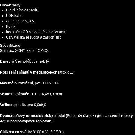
Obsah sady
Digitální fotoaparát
USB kabel
Adaptér 12 V, 3 A
Kufřík
Instalační CD s ovladači a softwarem
Uživatelská příručka a záruční list
Specifikace
Snímač:
SONY Exmor CMOS
Barevný/černobílý:
černobílý
Rozlišení snímků v megapixelech (Mpx):
1,7
Maximální rozlišení, px:
1600x1100
Velikost snímače:
1,1" (14,4x9,9 mm)
Velikost pixelů, μm:
9,0x9,0
Dvoustupňový termoelektrický modul (Peltierův článek) pro nastavení teploty
42° C pod pokojovou teplotou:
+
Citlivost na světlo:
8100 mV při 1/30 s