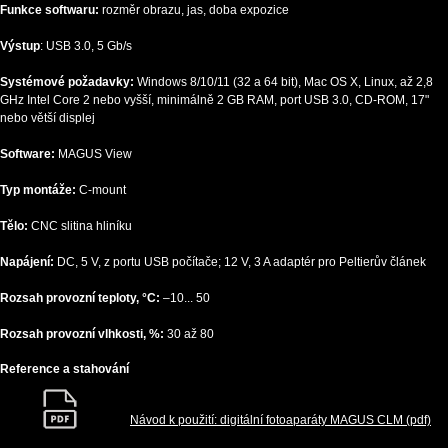
Funkce softwaru:
rozměr obrazu, jas, doba expozice
Výstup
: USB 3.0, 5 Gb/s
Systémové požadavky:
Windows 8/10/11 (32 a 64 bit), Mac OS X, Linux, až 2,8
GHz Intel Core 2 nebo vyšší, minimálně 2 GB RAM, port USB 3.0, CD-ROM, 17"
nebo větší displej
Software:
MAGUS View
Typ montáže:
C-mount
Tělo:
CNC slitina hliníku
Napájení:
DC, 5 V, z portu USB počítače; 12 V, 3 A adaptér pro Peltierův článek
Rozsah provozní teploty, °C:
–10... 50
Rozsah provozní vlhkosti, %:
30 až 80
Reference a stahování
Návod k použití: digitální fotoaparáty MAGUS CLM (pdf)