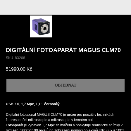
DIGITÁLNÍ FOTOAPARÁT MAGUS CLM70
SKU:
83208
51990,00
Kč
OBJEDNAT
USB 3.0, 1,7 Mpx, 1,1'', černobílý
Digitální fotoaparát MAGUS CLM70 je určen pro použití v technikách
fluorescenční mikroskopie a mikroskopie v temném poli.
Fotoaparát je vybaven 1,7 Mpx snímačem a poskytuje realistické snímky v
rozlišení 1600x1100 pixelů při zobrazení pomocí objektivů 40x, 60x a 100x.