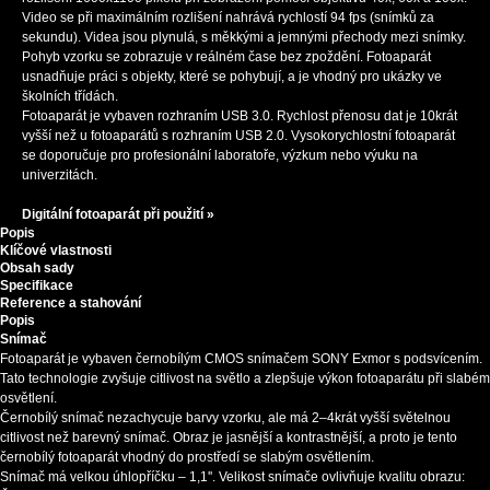
Video se při maximálním rozlišení nahrává rychlostí 94 fps (snímků za
sekundu). Videa jsou plynulá, s měkkými a jemnými přechody mezi snímky.
Pohyb vzorku se zobrazuje v reálném čase bez zpoždění. Fotoaparát
usnadňuje práci s objekty, které se pohybují, a je vhodný pro ukázky ve
školních třídách.
Fotoaparát je vybaven rozhraním USB 3.0. Rychlost přenosu dat je 10krát
vyšší než u fotoaparátů s rozhraním USB 2.0. Vysokorychlostní fotoaparát
se doporučuje pro profesionální laboratoře, výzkum nebo výuku na
univerzitách.
Digitální fotoaparát při použití »
Popis
Klíčové vlastnosti
Obsah sady
Specifikace
Reference a stahování
Popis
Snímač
Fotoaparát je vybaven černobílým CMOS snímačem SONY Exmor s podsvícením.
Tato technologie zvyšuje citlivost na světlo a zlepšuje výkon fotoaparátu při slabém
osvětlení.
Černobílý snímač nezachycuje barvy vzorku, ale má 2–4krát vyšší světelnou
citlivost než barevný snímač. Obraz je jasnější a kontrastnější, a proto je tento
černobílý fotoaparát vhodný do prostředí se slabým osvětlením.
Snímač má velkou úhlopříčku – 1,1''. Velikost snímače ovlivňuje kvalitu obrazu: