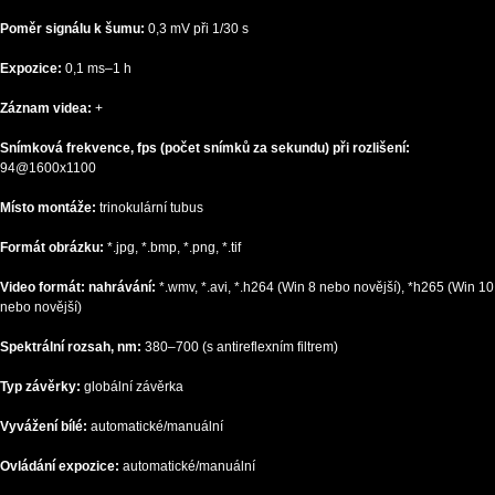
Poměr signálu k šumu:
0,3 mV při 1/30 s
Expozice:
0,1 ms–1 h
Záznam videa:
+
Snímková frekvence, fps (počet snímků za sekundu) při rozlišení:
94@1600x1100
Místo montáže:
trinokulární tubus
Formát obrázku:
*.jpg, *.bmp, *.png, *.tif
Video formát: nahrávání:
*.wmv, *.avi, *.h264 (Win 8 nebo novější), *h265 (Win 10
nebo novější)
Spektrální rozsah, nm:
380–700 (s antireflexním filtrem)
Typ závěrky:
globální závěrka
Vyvážení bílé:
automatické/manuální
Ovládání expozice:
automatické/manuální