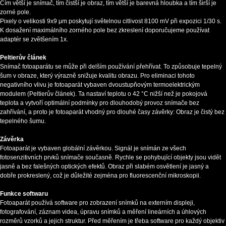
Čím větší je snímač, tím čistší je obraz, tím větší je barevná hloubka a tím širší je
zorné pole.
Pixely o velikosti 9x9 μm poskytují světelnou citlivost 8100 mV při expozici 1/30 s.
K dosažení maximálního zorného pole bez zkreslení doporučujeme používat
adaptér se zvětšením 1x.
Peltierův článek
Snímač fotoaparátu se může při delším používání přehřívat. To způsobuje tepelný
šum v obraze, který výrazně snižuje kvalitu obrazu. Pro eliminaci tohoto
negativního vlivu je fotoaparát vybaven dvoustupňovým termoelektrickým
modulem (Peltierův článek). Ta nastaví teplotu o 42 °C nižší než je pokojová
teplota a vytvoří optimální podmínky pro dlouhodobý provoz snímače bez
zahřívání, a proto je fotoaparát vhodný pro dlouhé časy závěrky: Obraz je čistý bez
tepelného šumu.
Závěrka
Fotoaparát je vybaven globální závěrkou. Signál je snímán ze všech
fotosenzitivních prvků snímače současně. Rychle se pohybující objekty jsou vidět
jasně a bez falešných optických efektů. Obraz při slabém osvětlení je jasný a
dobře prokreslený, což je důležité zejména pro fluorescenční mikroskopii.
Funkce softwaru
Fotoaparát používá software pro zobrazení snímků na externím displeji,
fotografování, záznam videa, úpravu snímků a měření lineárních a úhlových
rozměrů vzorků a jejich struktur. Před měřením je třeba software pro každý objektiv