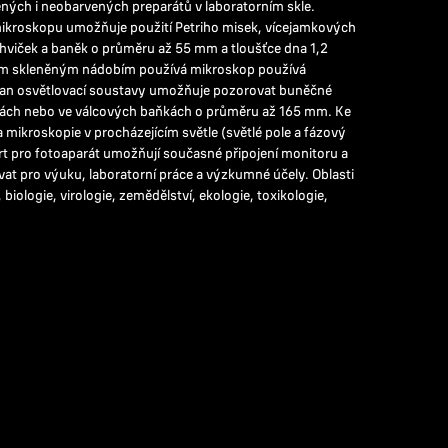
ených i neobarvených preparátů v laboratorním skle.
mikroskopu umožňuje použití Petriho misek, vícejamkových
lahviček a baněk o průměru až 55 mm a tloušťce dna 1,2
ním skleněným nádobím používá mikroskop používá
tojan osvětlovací soustavy umožňuje pozorovat buněčné
kách nebo ve válcových baňkách o průměru až 165 mm. Ke
 mikroskopie v procházejícím světle (světlé pole a fázový
ort pro fotoaparát umožňují současné připojení monitoru a
vat pro výuku, laboratorní práce a výzkumné účely. Oblasti
 biologie, virologie, zemědělství, ekologie, toxikologie,