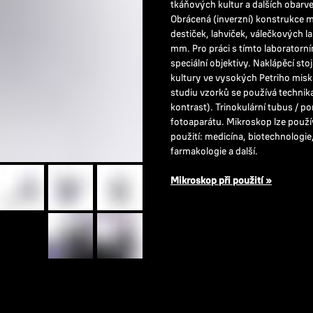
tkáňových kultur a dalších obarv
Obrácená (inverzní) konstrukce 
destiček, lahviček, válečkových 
mm. Pro práci s tímto laborator
speciální objektivy. Naklápěcí s
kultury ve vysokých Petriho mis
studiu vzorků se používá technika
kontrast). Trinokulární tubus / p
fotoaparátu. Mikroskop lze použí
použití: medicína, biotechnologie,
farmakologie a další.
Mikroskop při použití »