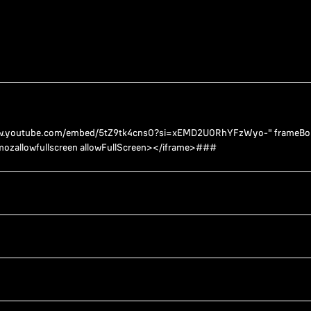
www.youtube.com/embed/5tZ9tk4cns0?si=xEMD2U0RhYFzWyo-" frameBo
n mozallowfullscreen allowFullScreen></iframe>###