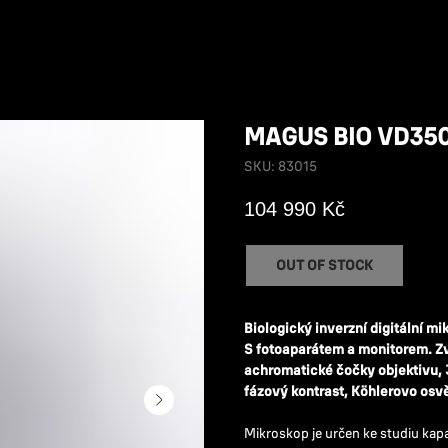
MAGUS BIO VD350
SKU:
83015
104 990
Kč
OUT OF STOCK
Biologický inverzní digitální 
S fotoaparátem a monitorem. Zv
achromatické čočky objektivu,
fázový kontrast, Köhlerovo osvě
Mikroskop je určen ke studiu kap