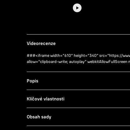
Videorecenze
###<iframe width="610" height="340" src="https://
allow="clipboard-write; autoplay" webkitAllowFullScree
Popis
Klíčové vlastnosti
Obsah sady