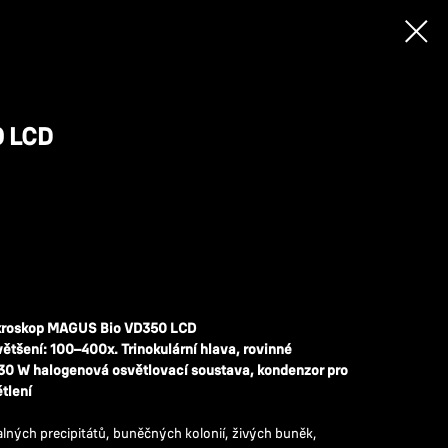
 LCD
mikroskop MAGUS Bio VD350 LCD
ětšení: 100–400x. Trinokulární hlava, rovinné
 30 W halogenová osvětlovací soustava, kondenzor pro
tlení
alných precipitátů, buněčných kolonií, živých buněk,