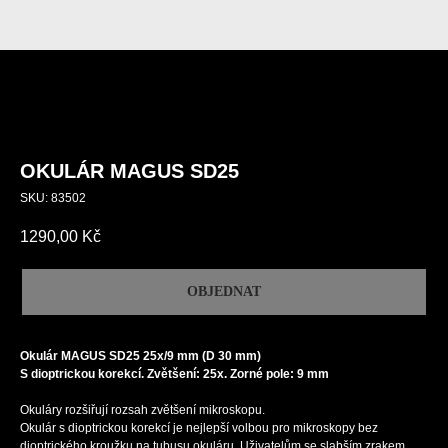
OKULÁR MAGUS SD25
SKU:
83502
1290,00
Kč
OBJEDNAT
Okulár MAGUS SD25 25х/9 mm (D 30 mm)
S dioptrickou korekcí. Zvětšení: 25x. Zorné pole: 9 mm
Okuláry rozšiřují rozsah zvětšení mikroskopu.
Okulár s dioptrickou korekcí je nejlepší volbou pro mikroskopy bez
dioptrického kroužku na tubusu okuláru. Uživatelům se slabším zrakem