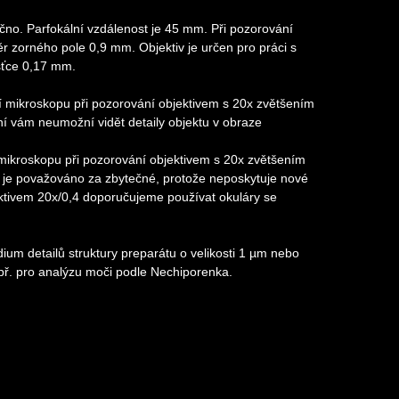
čno. Parfokální vzdálenost je 45 mm. Při pozorování
zorného pole 0,9 mm. Objektiv je určen pro práci s
šťce 0,17 mm.
 mikroskopu při pozorování objektivem s 20x zvětšením
ní vám neumožní vidět detaily objektu v obraze
mikroskopu při pozorování objektivem s 20x zvětšením
ní je považováno za zbytečné, protože neposkytuje nové
ektivem 20x/0,4 doporučujeme používat okuláry se
dium detailů struktury preparátu o velikosti 1 µm nebo
př. pro analýzu moči podle Nechiporenka.