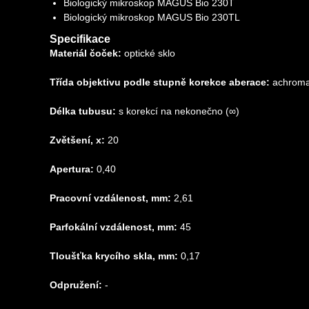
Biologický mikroskop MAGUS Bio 230T
Biologický mikroskop MAGUS Bio 230TL
Specifikace
Materiál čoček:
optické sklo
Třída objektivu podle stupně korekce aberace:
achroma
Délka tubusu:
s korekcí na nekonečno (∞)
Zvětšení, x:
20
Apertura:
0,40
Pracovní vzdálenost, mm:
2,61
Parfokální vzdálenost, mm:
45
Tloušťka krycího skla, mm:
0,17
Odpružení:
-