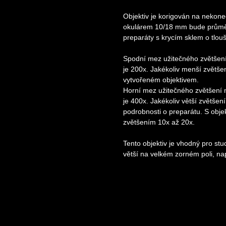
Objektiv je korigován na nekone
okulárem 10/18 mm bude průměr 
preparáty s krycím sklem o tlou
Spodní mez užitečného zvětšení
je 200x. Jakékoliv menší zvětše
vytvořeném objektivem.
Horní mez užitečného zvětšení 
je 400x. Jakékoliv větší zvětše
podrobnosti o preparátu. S obj
zvětšením 10x až 20x.
Tento objektiv je vhodný pro stu
větší na velkém zorném poli, na