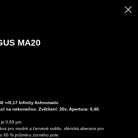
GUS MA20
 ∞/0,17 Infinity Achromatic
cí na nekonečno. Zvětšení: 20x. Apertura: 0,40.
 je 0,69 µm.
ána pro modré a červené světlo, sférická aberace pro
pro 65 % průměru zorného pole.