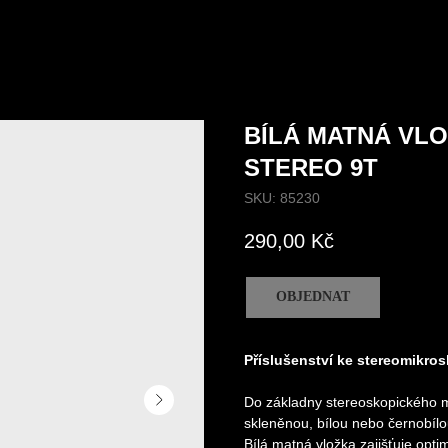
BÍLÁ MATNÁ VL
STEREO 9T
SKU:
85230
290,00
Kč
OBJEDNAT
Příslušenství ke stereomikro
Do základny stereoskopického 
skleněnou, bílou nebo černobílou
Bílá matná vložka zajišťuje opti