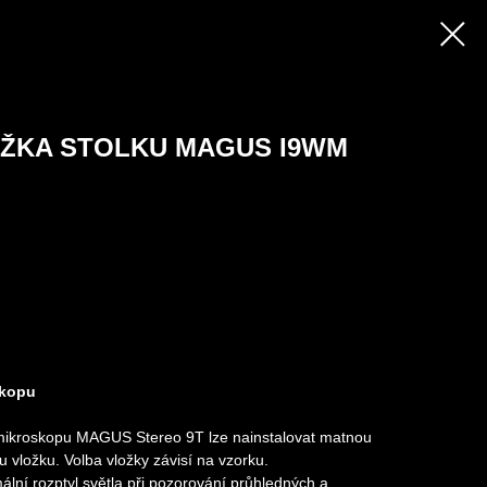
OŽKA STOLKU MAGUS I9WM
skopu
mikroskopu MAGUS Stereo 9T lze nainstalovat matnou
 vložku. Volba vložky závisí na vzorku.
mální rozptyl světla při pozorování průhledných a