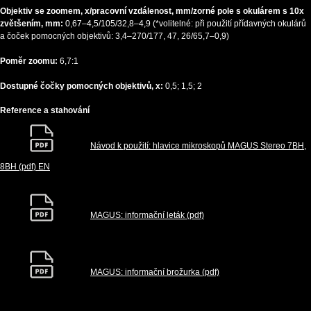
Objektiv se zoomem, x/pracovní vzdálenost, mm/zorné pole s okulárem s 10x
zvětšením, mm:
0,67–4,5/105/32,8–4,9 (*volitelné: při použití přídavných okulárů
a čoček pomocných objektivů: 3,4–270/177, 47, 26/65,7–0,9)
Poměr zoomu:
6,7:1
Dostupné čočky pomocných objektivů, x:
0,5; 1,5; 2
Reference a stahování
Návod k použití: hlavice mikroskopů MAGUS Stereo 7BH,
8BH (pdf) EN
MAGUS: informační leták (pdf)
MAGUS: informační brožurka (pdf)