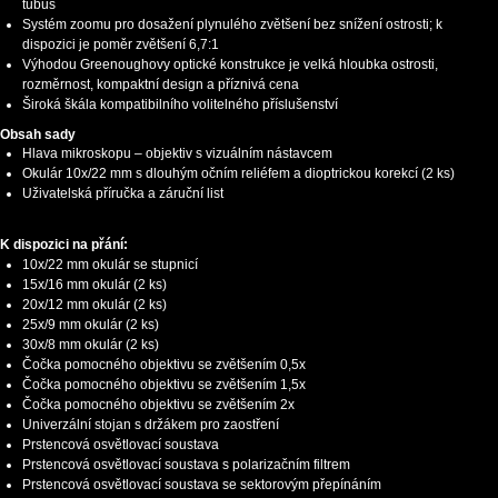
tubus
Systém zoomu pro dosažení plynulého zvětšení bez snížení ostrosti; k
dispozici je poměr zvětšení 6,7:1
Výhodou Greenoughovy optické konstrukce je velká hloubka ostrosti,
rozměrnost, kompaktní design a příznivá cena
Široká škála kompatibilního volitelného příslušenství
Obsah sady
Hlava mikroskopu – objektiv s vizuálním nástavcem
Okulár 10x/22 mm s dlouhým očním reliéfem a dioptrickou korekcí (2 ks)
Uživatelská příručka a záruční list
K dispozici na přání:
10x/22 mm okulár se stupnicí
15x/16 mm okulár (2 ks)
20x/12 mm okulár (2 ks)
25x/9 mm okulár (2 ks)
30x/8 mm okulár (2 ks)
Čočka pomocného objektivu se zvětšením 0,5x
Čočka pomocného objektivu se zvětšením 1,5x
Čočka pomocného objektivu se zvětšením 2x
Univerzální stojan s držákem pro zaostření
Prstencová osvětlovací soustava
Prstencová osvětlovací soustava s polarizačním filtrem
Prstencová osvětlovací soustava se sektorovým přepínáním