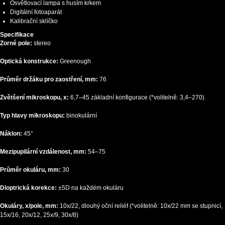
Osvětlovací lampa s husím krkem
Digitální fotoaparát
Kalibrační sklíčko
Specifikace
Zorné pole:
stereo
Optická konstrukce:
Greenough
Průměr držáku pro zaostření, mm:
76
Zvětšení mikroskopu, x:
6,7–45 základní konfigurace (*volitelně: 3,4–270)
Typ hlavy mikroskopu:
binokulární
Náklon:
45°
Mezipupilární vzdálenost, mm:
54–75
Průměr okuláru, mm:
30
Dioptrická korekce:
±5D na každém okuláru
Okuláry, x/pole, mm:
10x/22, dlouhý oční reliéf (*volitelně: 10x/22 mm se stupnicí,
15x/16, 20x/12, 25x/9, 30x/8)