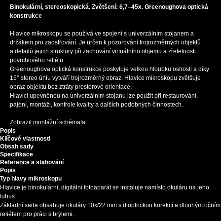
Binokulární, stereoskopická. Zvětšení: 6,7–45x. Greenoughova optická
konstrukce
Hlavice mikroskopu se používá ve spojení s univerzálním stojanem a
držákem pro zaostřování. Je určen k pozorování trojrozměrných objektů
a detailů jejich struktury při zachování virtuálního objemu a zřetelnosti
povrchového reliéfu.
Greenoughova optická konstrukce poskytuje velkou hloubku ostrosti a díky
15° stereo úhlu vytváří trojrozměrný obraz. Hlavice mikroskopu zvětšuje
obraz objektu bez ztráty prostorové orientace.
Hlavici upevněnou na univerzálním stojanu lze použít při restaurování,
pájení, montáži, kontrole kvality a dalších podobných činnostech.
Zobrazit montážní schémata
Popis
Klíčové vlastnosti
Obsah sady
Specifikace
Reference a stahování
Popis
Typ hlavy mikroskopu
Hlavice je binokulární; digitální fotoaparát se instaluje namísto okuláru na jeho
tubus.
Základní sada obsahuje okuláry 10x/22 mm s dioptrickou korekcí a dlouhým očním
reliéfem pro práci s brýlemi.