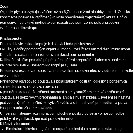
Zoom
Objektiv plynule zvyšuje zvětšení až na 6,7x bez snížení hloubky ostrosti. Optická
konstrukce poskytuje vzpřímený (nikoliv převrácený) trojrozměrný obraz. Čočky
pomocných objektivů mohou zvýšit rozsah zvětšení, zorné pole a pracovní
vzdálenost mikroskopu.
Příslušenství
Pro tuto hlavici mikroskopu je k dispozici řada příslušenství.
Okuláry a čočky pomocných objektivů mohou rozšířit rozsah zvětšení mikroskopu.
Digitální fotoaparát přenáší obraz z mikroskopu na monitor.
Kalibrační sklíčko pomáhá při přesném měření preparátů. Hodnota stupnice na
kalibračním sklíčku stereomikroskopů je 0,1 mm.
Prstencová osvětlovací soustava pro osvětlení pracovní plochy v odraženém světle
bez zastínění.
Prstencová osvětlovací soustava s polarizátorem odstraní odlesky z pořízených
snímků leštěných kovových povrchů.
K jemnému doladění osvětlení pracovní plochy slouží prstencová osvětlovací
soustava se sektorovým přepínáním a lampa s husím krkem. Osvětlení se nastaví
pod zvoleným úhlem, čímž se vytvoří světlo a stín nezbytné pro studium a pravá
část preparátu zůstane osvětlena.
Univerzální stojany rozšíří pracovní plochu a poskytnou větší volnost při volbě
polohy hlavy mikroskopu nad pracovním místem.
Klíčové vlastnosti
Binokulární hlavice: digitální fotoaparát se instaluje namísto okuláru na jeho