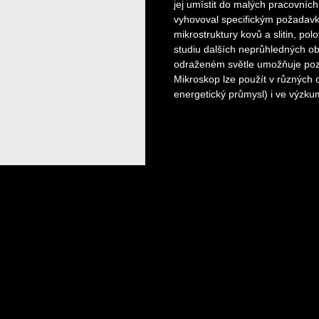
jej umístit do malých pracovníc
vyhovoval specifickým požadavk
mikrostruktury kovů a slitin, pol
studiu dalších neprůhledných ob
odraženém světle umožňuje pozo
Mikroskop lze použít v různých o
energetický průmysl) i ve výzku