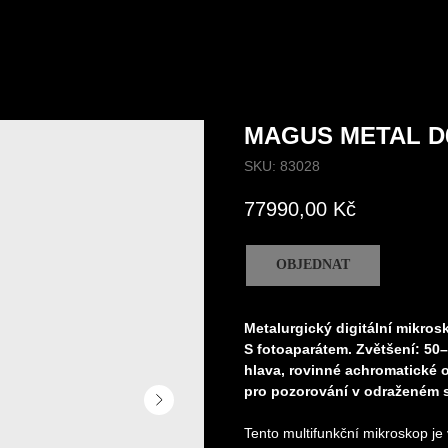
MAGUS METAL D
SKU:
83028
77990,00
Kč
OBJEDNAT
Metalurgický digitální mikr
S fotoaparátem. Zvětšení: 50
hlava, rovinné achromatické 
pro pozorování v odraženém s
Tento multifunkční mikroskop je