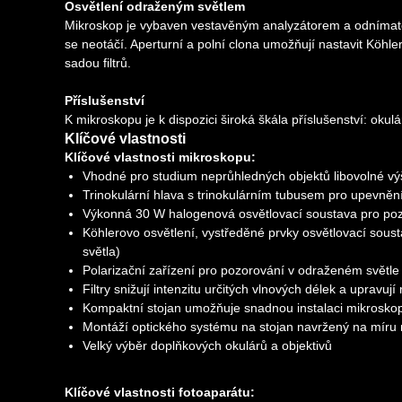
Osvětlení odraženým světlem
Mikroskop je vybaven vestavěným analyzátorem a odnímatel
se neotáčí. Aperturní a polní clona umožňují nastavit Köhler
sadou filtrů.
Příslušenství
K mikroskopu je k dispozici široká škála příslušenství: okuláry
Klíčové vlastnosti
Klíčové vlastnosti mikroskopu:
Vhodné pro studium neprůhledných objektů libovolné vý
Trinokulární hlava s trinokulárním tubusem pro upevnění
Výkonná 30 W halogenová osvětlovací soustava pro pozo
Köhlerovo osvětlení, vystředěné prvky osvětlovací soust
světla)
Polarizační zařízení pro pozorování v odraženém světle
Filtry snižují intenzitu určitých vlnových délek a upravuj
Kompaktní stojan umožňuje snadnou instalaci mikrosko
Montáží optického systému na stojan navržený na míru 
Velký výběr doplňkových okulárů a objektivů
Klíčové vlastnosti fotoaparátu: