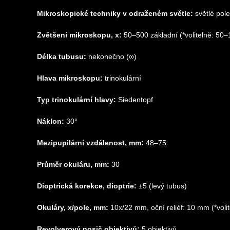
Mikroskopické techniky v odraženém světle:
světlé pole
Zvětšení mikroskopu, x:
50–500 základní (*volitelně: 5
Délka tubusu:
nekonečno (∞)
Hlava mikroskopu:
trinokulární
Typ trinokulární hlavy:
Siedentopf
Náklon:
30°
Mezipupilární vzdálenost, mm:
48–75
Průměr okuláru, mm:
30
Dioptrická korekce, dioptrie:
±5 (levý tubus)
Okuláry, x/pole, mm:
10x/22 mm, oční reliéf: 10 mm (*volit
Revolverový nosič objektivů:
5 objektivů