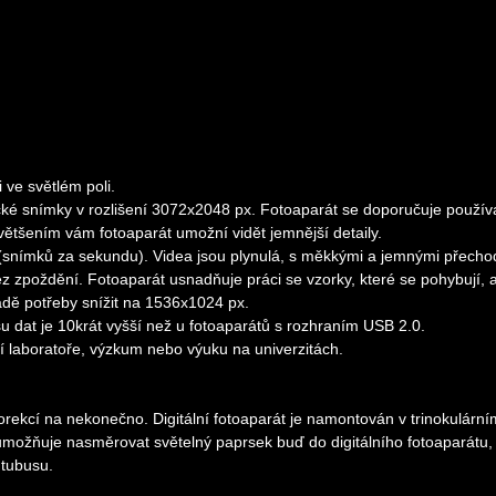
 ve světlém poli.
cké snímky v rozlišení 3072x2048 px. Fotoaparát se doporučuje použív
 zvětšením vám fotoaparát umožní vidět jemnější detaily.
s (snímků za sekundu). Videa jsou plynulá, s měkkými a jemnými přecho
 zpoždění. Fotoaparát usnadňuje práci se vzorky, které se pohybují, a
padě potřeby snížit na 1536x1024 px.
 dat je 10krát vyšší než u fotoaparátů s rozhraním USB 2.0.
í laboratoře, výzkum nebo výuku na univerzitách.
korekcí na nekonečno. Digitální fotoaparát je namontován v trinokulární
u umožňuje nasměrovat světelný paprsek buď do digitálního fotoaparátu
 tubusu.