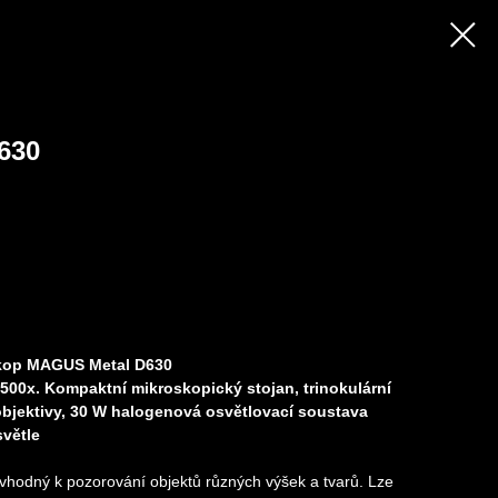
630
oskop MAGUS Metal D630
–500х. Kompaktní mikroskopický stojan, trinokulární
objektivy, 30 W halogenová osvětlovací soustava
větle
 vhodný k pozorování objektů různých výšek a tvarů. Lze