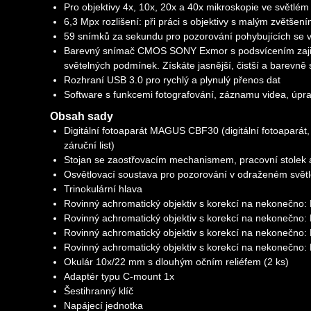
Pro objektivy 4x, 10x, 20x a 40x mikroskopie ve světlém 
6,3 Mpx rozlišení: při práci s objektivy s malým zvětše
59 snímků za sekundu pro pozorování pohybujících se v
Barevný snímač CMOS SONY Exmor s podsvícením zajišťu
světelných podmínek. Získáte jasnější, čistší a barevně 
Rozhraní USB 3.0 pro rychlý a plynulý přenos dat
Software s funkcemi fotografování, záznamu videa, úpra
Obsah sady
Digitální fotoaparát MAGUS CBF30 (digitální fotoaparát,
záruční list)
Stojan se zaostřovacím mechanismem, pracovní stolek a
Osvětlovací soustava pro pozorování v odraženém světl
Trinokulární hlava
Rovinný achromatický objektiv s korekcí na nekonečno
Rovinný achromatický objektiv s korekcí na nekonečno
Rovinný achromatický objektiv s korekcí na nekonečno
Rovinný achromatický objektiv s korekcí na nekonečno
Okulár 10x/22 mm s dlouhým očním reliéfem (2 ks)
Adaptér typu C-mount 1x
Šestihranný klíč
Napájecí jednotka