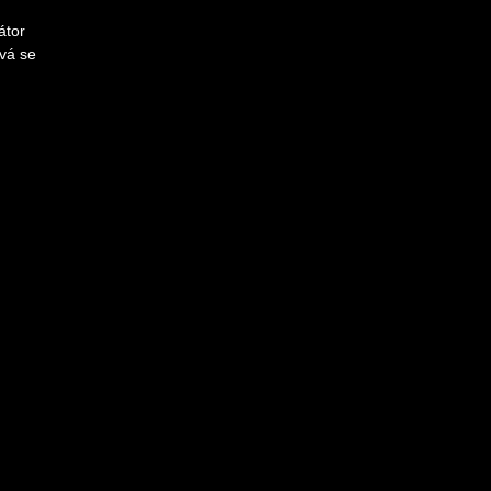
átor
ává se