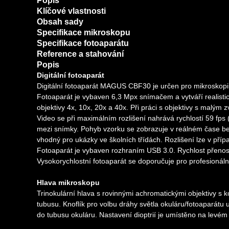
Popis
Klíčové vlastnosti
Obsah sady
Specifikace mikroskopu
Specifikace fotoaparátu
Reference a stahování
Popis
Digitální fotoaparát
Digitální fotoaparát MAGUS CBF30 je určen pro mikroskopii
Fotoaparát je vybaven 6,3 Mpx snímačem a vytváří realisti
objektivy 4x, 10x, 20x a 40x. Při práci s objektivy s malým
Video se při maximálním rozlišení nahrává rychlostí 59 fp
mezi snímky. Pohyb vzorku se zobrazuje v reálném čase bez
vhodný pro ukázky ve školních třídách. Rozlišení lze v pří
Fotoaparát je vybaven rozhraním USB 3.0. Rychlost přenosu
Vysokorychlostní fotoaparát se doporučuje pro profesionáln
Hlava mikroskopu
Trinokulární hlava s rovinnými achromatickými objektivy s 
tubusu. Knoflík pro volbu dráhy světla okuláru/fotoaparát
do tubusu okuláru. Nastavení dioptrií je umístěno na levém