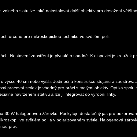
Do volného slotu lze také nainstalovat další objektiv pro dosažení většíh
ostí určené pro mikroskopickou techniku ve světlém poli.
ách. Nastavení zaostření je plynulé a snadné. K dispozici je kroužek p
 o výšce 40 cm nebo vyšší. Jedinečná konstrukce stojanu a zaostřovac
pracovní stolek je vhodný pro práci s malými objekty. Optika spolu 
lně navrženém stativu a lze ji integrovat do výrobní linky.
á 30 W halogenovou žárovku. Poskytuje dostatečný jas pro pozorován
mikroskopii ve světlém poli a v polarizovaném světle. Halogenová žárov
nou práci.