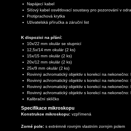
Napájecí kabel
Síťový kabel osvětlovací soustavy pro pozorování v odr
Protiprachová krytka
Uživatelská příručka a záruční list
K dispozici na přání:
10x/22 mm okulár se stupnicí
12,5x/14 mm okulár (2 ks)
15x/15 mm okulár (2 ks)
20x/12 mm okulár (2 ks)
25x/9 mm okulár (2 ks)
Rovinný achromatický objektiv s korekcí na nekonečno
Rovinný achromatický objektiv s korekcí na nekonečno
Rovinný achromatický objektiv s korekcí na nekonečno
Rovinný achromatický objektiv s korekcí na nekonečno
Kalibrační sklíčko
Specifikace mikroskopu
Konstrukce mikroskopu:
vzpřímená
Zorné pole:
s extrémně rovným vlastním zorným polem