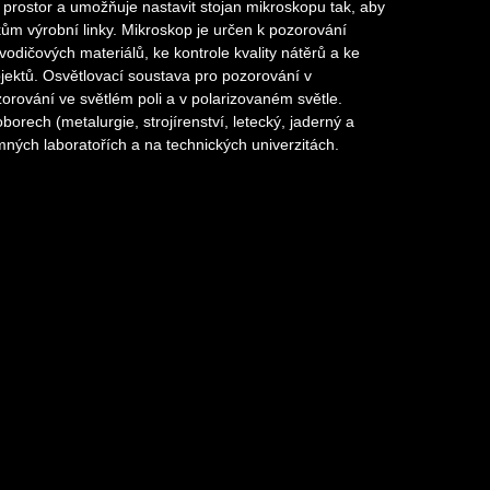
h prostor a umožňuje nastavit stojan mikroskopu tak, aby
ům výrobní linky. Mikroskop je určen k pozorování
ovodičových materiálů, ke kontrole kvality nátěrů a ke
jektů. Osvětlovací soustava pro pozorování v
rování ve světlém poli a v polarizovaném světle.
borech (metalurgie, strojírenství, letecký, jaderný a
mných laboratořích a na technických univerzitách.