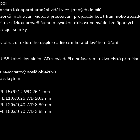
poli
ním vám fotoaparát umožní vidět více jemných detailů
zorků, nahrávání videa a přesouvání preparátu bez trhání nebo zpožd
je nízkou úroveň šumu a vysokou citlivost na světlo i za špatných
sytější snímky
v obrazu, externího displeje a lineárního a úhlového měření
 USB kabel, instalační CD s ovladači a softwarem, uživatelská příručka
 revolverový nosič objektivů
e s krytem
: PL L5x/0,12 WD 26,1 mm
: PL L10х/0,25 WD 20,2 mm
: PL L20х/0,40 WD 8,80 mm
: PL L50х/0,70 WD 3,68 mm