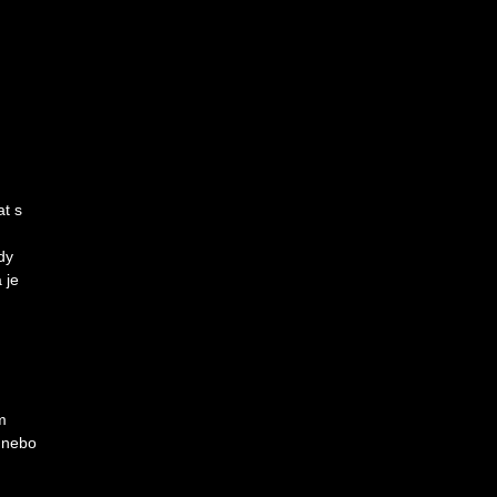
at s
dy
 je
m
, nebo