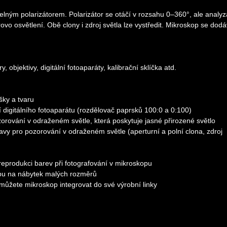
ným polarizátorem. Polarizátor se otáčí v rozsahu 0–360°, ale analyz
ovo osvětlení. Obě clony i zdroj světla lze vystředit. Mikroskop se dod
, objektivy, digitální fotoaparáty, kalibrační sklíčka atd.
šky a tvaru
 digitálního fotoaparátu (rozdělovač paprsků 100:0 a 0:100)
rování v odraženém světle, která poskytuje jasné přirozené světlo
avy pro pozorování v odraženém světle (aperturní a polní clona, zdroj
í reprodukci barev při fotografování v mikroskopu
pu na nábytek malých rozměrů
můžete mikroskop integrovat do své výrobní linky