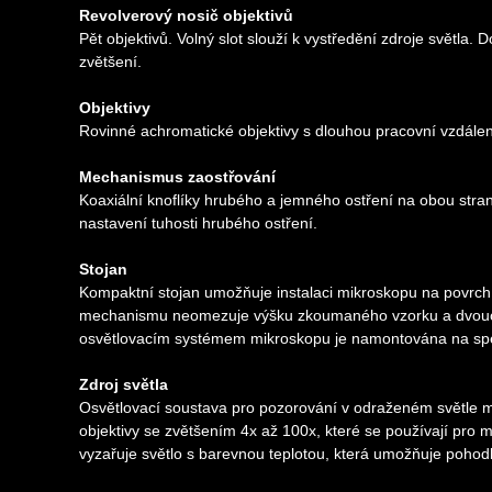
Revolverový nosič objektivů
Pět objektivů. Volný slot slouží k vystředění zdroje světla. 
zvětšení.
Objektivy
Rovinné achromatické objektivy s dlouhou pracovní vzdálen
Mechanismus zaostřování
Koaxiální knoflíky hrubého a jemného ostření na obou stran
nastavení tuhosti hrubého ostření.
Stojan
Kompaktní stojan umožňuje instalaci mikroskopu na povrch
mechanismu neomezuje výšku zkoumaného vzorku a dvouosý 
osvětlovacím systémem mikroskopu je namontována na speciá
Zdroj světla
Osvětlovací soustava pro pozorování v odraženém světle m
objektivy se zvětšením 4x až 100x, které se používají pro 
vyzařuje světlo s barevnou teplotou, která umožňuje pohodl