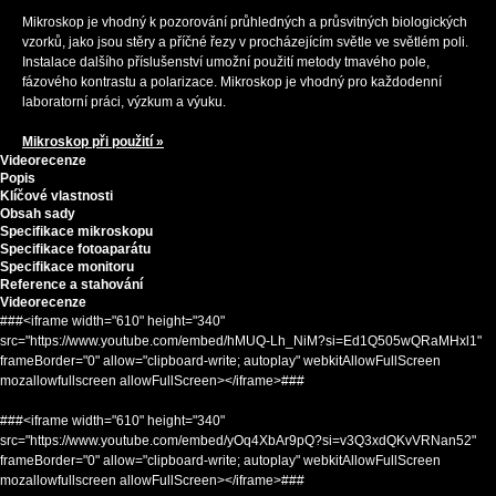
Mikroskop je vhodný k pozorování průhledných a průsvitných biologických
vzorků, jako jsou stěry a příčné řezy v procházejícím světle ve světlém poli.
Instalace dalšího příslušenství umožní použití metody tmavého pole,
fázového kontrastu a polarizace. Mikroskop je vhodný pro každodenní
laboratorní práci, výzkum a výuku.
Mikroskop při použití »
Videorecenze
Popis
Klíčové vlastnosti
Obsah sady
Specifikace mikroskopu
Specifikace fotoaparátu
Specifikace monitoru
Reference a stahování
Videorecenze
###<iframe width="610" height="340"
src="https://www.youtube.com/embed/hMUQ-Lh_NiM?si=Ed1Q505wQRaMHxl1"
frameBorder="0" allow="clipboard-write; autoplay" webkitAllowFullScreen
mozallowfullscreen allowFullScreen></iframe>###
###<iframe width="610" height="340"
src="https://www.youtube.com/embed/yOq4XbAr9pQ?si=v3Q3xdQKvVRNan52"
frameBorder="0" allow="clipboard-write; autoplay" webkitAllowFullScreen
mozallowfullscreen allowFullScreen></iframe>###