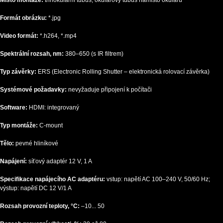
Formát obrázku:
*.jpg
Video formát:
*.h264, *.mp4
Spektrální rozsah, nm:
380–650 (s IR filtrem)
Typ závěrky:
ERS (Electronic Rolling Shutter – elektronická rolovací závěrka)
Systémové požadavky:
nevyžaduje připojení k počítači
Software:
HDMI: integrovaný
Typ montáže:
C-mount
Tělo:
pevné hliníkové
Napájení:
síťový adaptér 12 V, 1 A
Specifikace napájecího AC adaptéru:
vstup: napětí AC 100–240 V, 50/60 Hz;
výstup: napětí DC 12 V/1 A
Rozsah provozní teploty, °C:
–10... 50