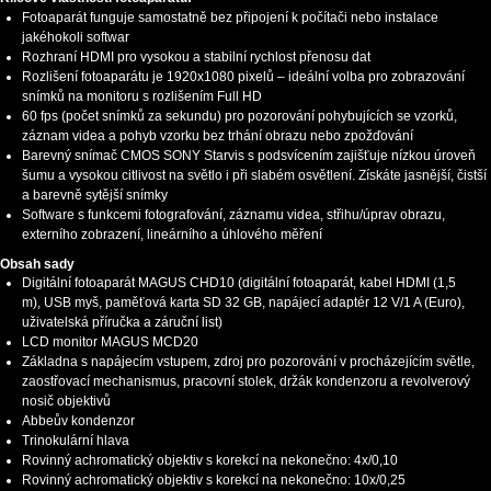
Fotoaparát funguje samostatně bez připojení k počítači nebo instalace
jakéhokoli softwar
Rozhraní HDMI pro vysokou a stabilní rychlost přenosu dat
Rozlišení fotoaparátu je 1920x1080 pixelů – ideální volba pro zobrazování
snímků na monitoru s rozlišením Full HD
60 fps (počet snímků za sekundu) pro pozorování pohybujících se vzorků,
záznam videa a pohyb vzorku bez trhání obrazu nebo zpožďování
Barevný snímač CMOS SONY Starvis s podsvícením zajišťuje nízkou úroveň
šumu a vysokou citlivost na světlo i při slabém osvětlení. Získáte jasnější, čistší
a barevně sytější snímky
Software s funkcemi fotografování, záznamu videa, střihu/úprav obrazu,
externího zobrazení, lineárního a úhlového měření
Obsah sady
Digitální fotoaparát MAGUS CHD10 (digitální fotoaparát, kabel HDMI (1,5
m), USB myš, paměťová karta SD 32 GB, napájecí adaptér 12 V/1 A (Euro),
uživatelská příručka a záruční list)
LCD monitor MAGUS MCD20
Základna s napájecím vstupem, zdroj pro pozorování v procházejícím světle,
zaostřovací mechanismus, pracovní stolek, držák kondenzoru a revolverový
nosič objektivů
Abbeův kondenzor
Trinokulární hlava
Rovinný achromatický objektiv s korekcí na nekonečno: 4x/0,10
Rovinný achromatický objektiv s korekcí na nekonečno: 10x/0,25