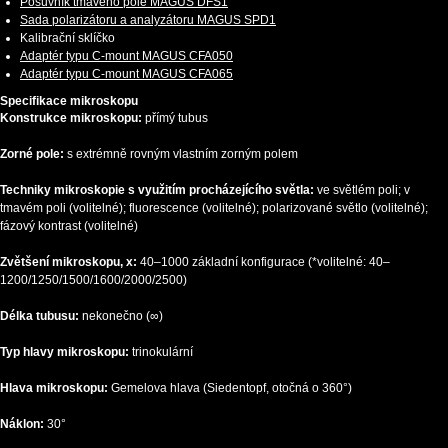
Posuvník tmavého pole MAGUS DFS1
Sada polarizátoru a analyzátoru MAGUS SPD1
Kalibrační sklíčko
Adaptér typu C-mount MAGUS CFA050
Adaptér typu C-mount MAGUS CFA065
Specifikace mikroskopu
Konstrukce mikroskopu:
přímý tubus
Zorné pole:
s extrémně rovným vlastním zorným polem
Techniky mikroskopie s využitím procházejícího světla:
ve světlém poli; v
tmavém poli (volitelné); fluorescence (volitelné); polarizované světlo (volitelné);
fázový kontrast (volitelné)
Zvětšení mikroskopu, x:
40–1000 základní konfigurace (*volitelné: 40–
1200/1250/1500/1600/2000/2500)
Délka tubusu:
nekonečno (∞)
Typ hlavy mikroskopu:
trinokulární
Hlava mikroskopu:
Gemelova hlava (Siedentopf, otočná o 360°)
Náklon:
30°