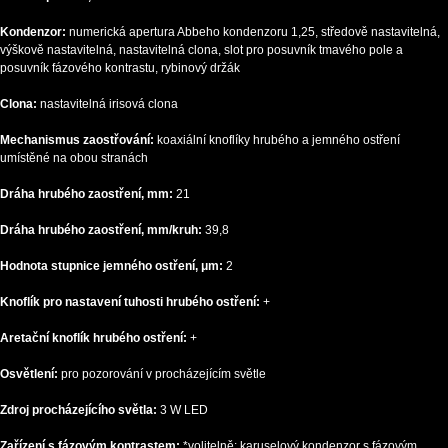
Kondenzor:
numerická apertura Abbeho kondenzoru 1,25, středově nastavitelná,
výškově nastavitelná, nastavitelná clona, slot pro posuvník tmavého pole a
posuvník fázového kontrastu, rybinový držák
Clona:
nastavitelná irisová clona
Mechanismus zaostřování:
koaxiální knoflíky hrubého a jemného ostření
umístěné na obou stranách
Dráha hrubého zaostření, mm:
21
Dráha hrubého zaostření, mm/kruh:
39,8
Hodnota stupnice jemného ostření, μm:
2
Knoflík pro nastavení tuhosti hrubého ostření:
+
Aretační knoflík hrubého ostření:
+
Osvětlení:
pro pozorování v procházejícím světle
Zdroj procházejícího světla:
3 W LED
Zařízení s fázovým kontrastem:
*volitelně: karuselový kondenzor s fázovým