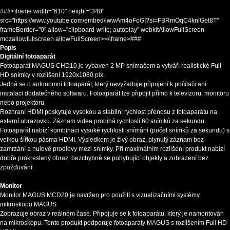
###<iframe width="610" height="340"
src="https://www.youtube.com/embed/iwwAm4oFoGI?si=FBRmOqC4knlGet8T"
frameBorder="0" allow="clipboard-write; autoplay" webkitAllowFullScreen
mozallowfullscreen allowFullScreen></iframe>###
Popis
Digitální fotoaparát
Fotoaparát MAGUS CHD10 je vybaven 2 MP snímačem a vytváří realistické Full
HD snímky v rozlišení 1920x1080 pix.
Jedná se o autonomní fotoaparát, který nevyžaduje připojení k počítači ani
instalaci dodatečného softwaru. Fotoaparát lze připojit přímo k televizoru, monitoru
nebo projektoru.
Rozhraní HDMI poskytuje vysokou a stabilní rychlost přenosu z fotoaparátu na
externí obrazovku. Záznam videa probíhá rychlostí 60 snímků za sekundu.
Fotoaparát nabízí kombinaci vysoké rychlosti snímání (počet snímků za sekundu) s
velkou šířkou pásma HDMI. Výsledkem je živý obraz, plynulý záznam bez
zamrzání a nulové prodlevy mezi snímky. Při maximálním rozlišení produkt nabízí
dobře prokreslený obraz, bezchybně se pohybující objekty a zobrazení bez
zpožďování.
Monitor
Monitor MAGUS MCD20 je navržen pro použití s vizualizačními systémy
mikroskopů MAGUS.
Zobrazuje obraz v reálném čase. Připojuje se k fotoaparátu, který je namontován
na mikroskopu. Tento produkt podporuje fotoaparáty MAGUS s rozlišením Full HD