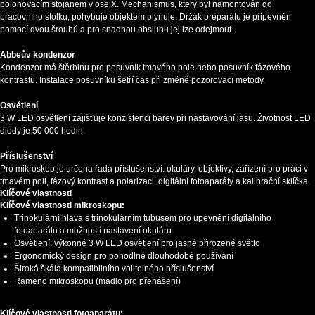
polohovacím stojanem v ose X. Mechanismus, který byl namontován do
pracovního stolku, pohybuje objektem plynule. Držák preparátu je připevněn
pomocí dvou šroubů a pro snadnou obsluhu jej lze odejmout.
Abbeův kondenzor
Kondenzor má štěrbinu pro posuvník tmavého pole nebo posuvník fázového
kontrastu. Instalace posuvníku šetří čas při změně pozorovací metody.
Osvětlení
3 W LED osvětlení zajišťuje konzistenci barev při nastavování jasu. Životnost LED
diody je 50 000 hodin.
Příslušenství
Pro mikroskop je určena řada příslušenství: okuláry, objektivy, zařízení pro práci v
tmavém poli, fázový kontrast a polarizaci, digitální fotoaparáty a kalibrační sklíčka.
Klíčové vlastnosti
Klíčové vlastnosti mikroskopu:
Trinokulární hlava s trinokulárním tubusem pro upevnění digitálního
fotoaparátu a možností nastavení okuláru
Osvětlení: výkonné 3 W LED osvětlení pro jasné přirozené světlo
Ergonomický design pro pohodlné dlouhodobé používání
Široká škála kompatibilního volitelného příslušenství
Rameno mikroskopu (madlo pro přenášení)
Klíčové vlastnosti fotoaparátu: