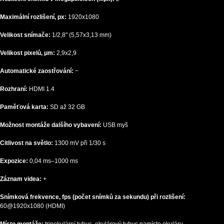
Maximální rozlišení, px:
1920х1080
Velikost snímače:
1/2,8" (5,57x3,13 mm)
Velikost pixelů, μm:
2,9x2,9
Automatické zaostřování:
−
Rozhraní:
HDMI 1.4
Paměťová karta:
SD až 32 GB
Možnost montáže dalšího vybavení:
USB myš
Citlivost na světlo:
1300 mV při 1/30 s
Expozice:
0,04 ms–1000 ms
Záznam videa:
+
Snímková frekvence, fps (počet snímků za sekundu) při rozlišení:
60@1920x1080 (HDMI)
Místo montáže:
trinokulární tubus, okulárový tubus namísto okuláru