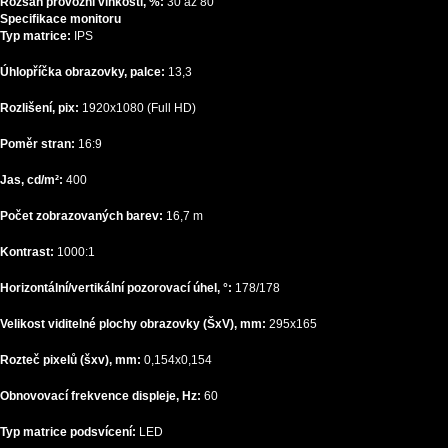
Rozsah provozní vlhkosti, %:
30 až 80
Specifikace monitoru
Typ matrice:
IPS
Úhlopříčka obrazovky, palce:
13,3
Rozlišení, pix:
1920x1080 (Full HD)
Poměr stran:
16:9
Jas, cd/m²:
400
Počet zobrazovaných barev:
16,7 m
Kontrast:
1000:1
Horizontální/vertikální pozorovací úhel, °:
178/178
Velikost viditelné plochy obrazovky (ŠxV), mm:
295x165
Rozteč pixelů (šxv), mm:
0,154x0,154
Obnovovací frekvence displeje, Hz:
60
Typ matrice podsvícení:
LED