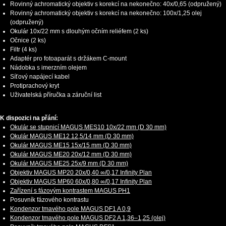
Rovinný achromatický objektiv s korekcí na nekonečno: 40x/0,65 (odpružený)
Rovinný achromatický objektiv s korekcí na nekonečno: 100x/1,25 olej
(odpružený)
Okulár 10x/22 mm s dlouhým očním reliéfem (2 ks)
Očnice (2 ks)
Filtr (4 ks)
Adaptér pro fotoaparát s držákem C-mount
Nádobka s imerzním olejem
Síťový napájecí kabel
Protiprachový kryt
Uživatelská příručka a záruční list
K dispozici na přání:
Okulár se stupnicí MAGUS MES10 10х/22 mm (D 30 mm)
Okulár MAGUS ME12 12,5/14 mm (D 30 mm)
Okulár MAGUS ME15 15x/15 mm (D 30 mm)
Okulár MAGUS ME20 20х/12 mm (D 30 mm)
Okulár MAGUS ME25 25х/9 mm (D 30 mm)
Objektiv MAGUS MP20 20х/0,40 ∞/0,17 Infinity Plan
Objektiv MAGUS MP60 60х/0,80 ∞/0,17 Infinity Plan
Zařízení s fázovým kontrastem MAGUS PH1
Posuvník fázového kontrastu
Kondenzor tmavého pole MAGUS DF1 A 0,9
Kondenzor tmavého pole MAGUS DF2 A 1,36–1,25 (olej)