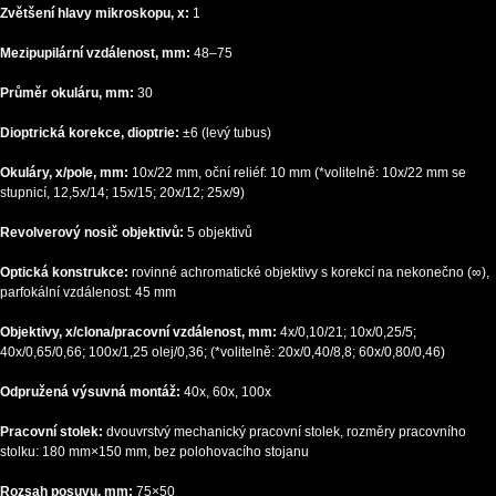
Zvětšení hlavy mikroskopu, x:
1
Mezipupilární vzdálenost, mm:
48–75
Průměr okuláru, mm:
30
Dioptrická korekce, dioptrie:
±6 (levý tubus)
Okuláry, x/pole, mm:
10x/22 mm, oční reliéf: 10 mm (*volitelně: 10x/22 mm se
stupnicí, 12,5x/14; 15x/15; 20x/12; 25x/9)
Revolverový nosič objektivů:
5 objektivů
Optická konstrukce:
rovinné achromatické objektivy s korekcí na nekonečno (∞),
parfokální vzdálenost: 45 mm
Objektivy, x/clona/pracovní vzdálenost, mm:
4x/0,10/21; 10x/0,25/5;
40x/0,65/0,66; 100x/1,25 olej/0,36; (*volitelně: 20x/0,40/8,8; 60x/0,80/0,46)
Odpružená výsuvná montáž:
40x, 60x, 100x
Pracovní stolek:
dvouvrstvý mechanický pracovní stolek, rozměry pracovního
stolku: 180 mm×150 mm, bez polohovacího stojanu
Rozsah posuvu, mm:
75×50