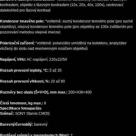
kontrastem, objektiv s fázovým kontrastem (10x, 20x, 40x, 100x), centrovací
dalekohled pro fázový kontrast
Kondenzor tmavého pole:
*volitelně: suchý kondenzor temného pole (pro suché
objektivy), olejový kondenzor temného pole (pro objektivy se 100x zvětšením pro
pozorování metodou olejové imerze)
Polarizační zařízení:
*volitelně: polarizátor umístěný na kolektoru; analyzátor
vložený do slotu nad revolverovým nosičem objektivů
Napájení, V/Hz:
AC napájení, 220±22/50
Rozsah provozní teploty, °C:
5 až 35
Rozsah provozní vlhkosti, %:
20 až 80
Rozměry bez obalu (Š×V×D), mm max.:
200×436×400
Čistá hmotnost, kg max.:
8
Specifikace fotoaparátu
Snímač:
SONY Starvis CMOS
Barevný/černobílý:
barevný
Rozlišení snímků v megapixelech (Mpx):
2