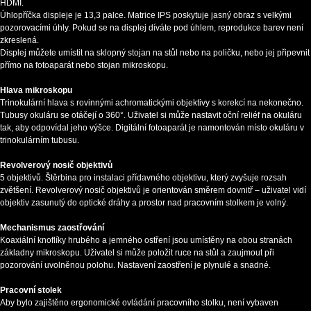
HDMI.
Úhlopříčka displeje je 13,3 palce. Matrice IPS poskytuje jasný obraz s velkými
pozorovacími úhly. Pokud se na displej díváte pod úhlem, reprodukce barev není
zkreslená.
Displej můžete umístit na sklopný stojan na stůl nebo na poličku, nebo jej připevnit
přímo na fotoaparát nebo stojan mikroskopu.
Hlava mikroskopu
Trinokulární hlava s rovinnými achromatickými objektivy s korekcí na nekonečno.
Tubusy okuláru se otáčejí o 360°. Uživatel si může nastavit oční reliéf na okuláru
tak, aby odpovídal jeho výšce. Digitální fotoaparát je namontován místo okuláru v
trinokulárním tubusu.
Revolverový nosič objektivů
5 objektivů. Štěrbina pro instalaci přídavného objektivu, který zvyšuje rozsah
zvětšení. Revolverový nosič objektivů je orientován směrem dovnitř – uživatel vidí
objektiv zasunutý do optické dráhy a prostor nad pracovním stolkem je volný.
Mechanismus zaostřování
Koaxiální knoflíky hrubého a jemného ostření jsou umístěny na obou stranách
základny mikroskopu. Uživatel si může položit ruce na stůl a zaujmout při
pozorování uvolněnou polohu. Nastavení zaostření je plynulé a snadné.
Pracovní stolek
Aby bylo zajištěno ergonomické ovládání pracovního stolku, není vybaven