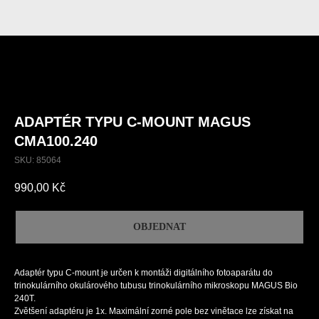
ADAPTÉR TYPU C-MOUNT MAGUS
CMA100.240
SKU:
85064
990,00
Kč
OBJEDNAT
Adaptér typu C-mount je určen k montáži digitálního fotoaparátu do
trinokulárního okulárového tubusu trinokulárního mikroskopu MAGUS Bio
240T.
Zvětšení adaptéru je 1x. Maximální zorné pole bez vinětace lze získat na