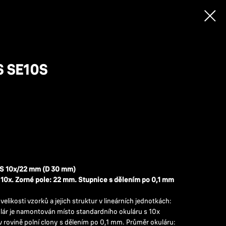
 SE10S
0S 10х/22 mm (D 30 mm)
 10x. Zorné pole: 22 mm. Stupnice s dělením po 0,1 mm
velikosti vzorků a jejich struktur v lineárních jednotkách:
lár je namontován místo standardního okuláru s 10x
v rovině polní clony s dělením po 0,1 mm. Průměr okuláru: