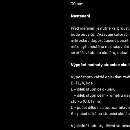
30 mm.
Nastavení
Před měřením je nutné kalibrovat 
bude použito. Vyžaduje kalibračn
mikroskop doporučujeme použít ka
mělo být umístěno na pracovním s
se otáčí v tubusu okuláru, dokud 
Výpočet hodnoty stupnice okulá
Výpočet pro každé objektivní zvět
E=TL/A, kde
E – dílek stupnice okuláru;
T – dílek stupnice mikrometru n
stolku (0,01 mm);
L – počet dílků na stupnici mikro
A – počet dílků na stupnici okulár
Výsledné hodnoty dělení stupnice 