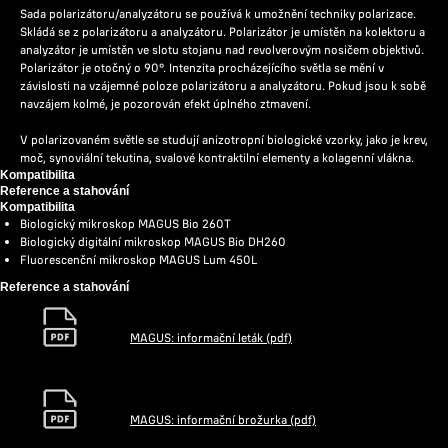
Sada polarizátoru/analyzátoru se používá k umožnění techniky polarizace.
Skládá se z polarizátoru a analyzátoru. Polarizátor je umístěn na kolektoru a
analyzátor je umístěn ve slotu stojanu nad revolverovým nosičem objektivů.
Polarizátor je otočný o 90°. Intenzita procházejícího světla se mění v
závislosti na vzájemné poloze polarizátoru a analyzátoru. Pokud jsou k sobě
navzájem kolmé, je pozorován efekt úplného ztmavení.
V polarizovaném světle se studují anizotropní biologické vzorky, jako je krev,
moč, synoviální tekutina, svalové kontraktilní elementy a kolagenní vlákna.
Kompatibilita
Reference a stahování
Kompatibilita
Biologický mikroskop MAGUS Bio 260T
Biologický digitální mikroskop MAGUS Bio DH260
Fluorescenční mikroskop MAGUS Lum 450L
Reference a stahování
MAGUS: informační leták (pdf)
MAGUS: informační brožurka (pdf)