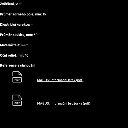
Zvětšení, x:
15
Průměr zorného pole, mm:
15
Dioptrická korekce:
−
Průměr okuláru, mm:
30
Materiál těla:
měď
Oční reliéf, mm:
10
Reference a stahování
MAGUS: informační leták (pdf)
MAGUS: informační brožurka (pdf)