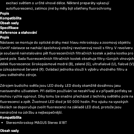
excitaci světlem o určité vlnové délce. Některé preparáty vykazují
autofluorescenci, zatímco jiné by měly být ošetřeny fluorochromy.
Popis
Kompatibilita
Obsah sady
Specifikace
Reference a stahování
Popis
Nástavec se montuje do optické dráhy mezi hlavu mikroskopu a zoomový objektiv.
Uvnitř nástavce se nachází 6polohový otočný revolverový nosič s filtry. V revolveru
je současně nainstalováno pět fluorescenčních filtračních kostek a jedna kostka pro
jasné pole. Sada fluorescenčních filtračních kostek obsahuje filtry různých vlnových
délek fluorescence: širokopásmové modré (B), zelené (G), ultrafialové (U), fialové (V)
a úzkopásmové červené (R). Ovládací jednotka slouží k výběru vhodného filtru a
jasu světelného zdroje.
Zdrojem budicího světla jsou LED diody. LED diody okamžitě dosáhnou jasu
nastaveného uživatelem. Při delším používání se nezahřívají a v případě potřeby se
mohou rychle vypnout. Díky tomu lze snadno přecházet z techniky světlého pole na
fluorescenci a zpět. Životnost LED diod je 50 000 hodin. Pro výuku na vysokých
školách se doporučuje zvolit fluorescenci na základě LED diod, protože jsou
nenáročné na údržbu a nejbezpečnější.
Kompatibilita
Stereomikroskop MAGUS Stereo A18T
Obsah sady