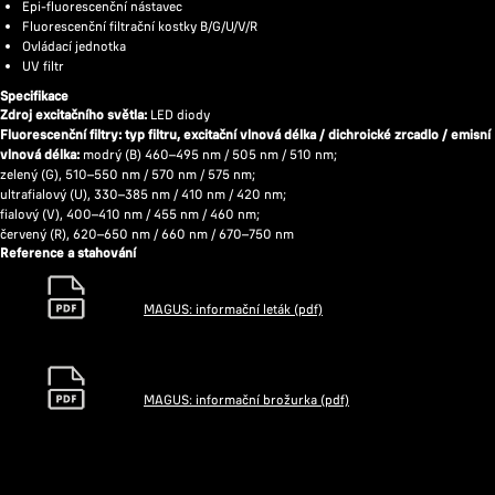
Epi-fluorescenční nástavec
Fluorescenční filtrační kostky B/G/U/V/R
Ovládací jednotka
UV filtr
Specifikace
Zdroj excitačního světla:
LED diody
Fluorescenční filtry: typ filtru, excitační vlnová délka / dichroické zrcadlo / emisní
vlnová délka:
modrý (B) 460–495 nm / 505 nm / 510 nm;
zelený (G), 510–550 nm / 570 nm / 575 nm;
ultrafialový (U), 330–385 nm / 410 nm / 420 nm;
fialový (V), 400–410 nm / 455 nm / 460 nm;
červený (R), 620–650 nm / 660 nm / 670–750 nm
Reference a stahování
MAGUS: informační leták (pdf)
MAGUS: informační brožurka (pdf)