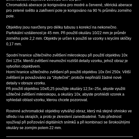
Chromatická aberace je korigována pro modré a červené, sférická aberace
pro zelené světlo a zakřivení pole je korigováno na 90 % průměru zorného
pole.
Objektivy jsou navrženy pro délku tubusu s korekcí na nekonečno.
Parfokální vzdálenost je 45 mm. Při použití okuláru 10/22 mm je průměr
zorného pole 2,2 mm. Objektiv je určen k použití se vzorky s krycími sklíčky
0,17 mm.
Spodní hranice užitečného zvětšení mikroskopu při použití objektivu 10x
činí 125x. Menší zvětšení neumožní rozlišit detaily vzorku, jehož obraz je
vytvořen objektivem.
Horní hranice užitečného zvětšení při použití objektivu 10x činí 250x. Větší
zvětšení je považováno za "zbytečné", protože nepřináší žádné nové
detaily v obraze vzorku.
Při použití objektivu 10x/0,25 použijte okuláry 12,5x–25x, abyste využili
užitečné zvětšení mikroskopu, a okuláry 10x, abyste prohlédli vzorek a
vyhledali oblast vzorku, kterou chcete pozorovat.
Rovinné achromatické objektivy vytvářejí obraz, který má stejné ohnisko ve
středu i na okrajích, a proto je zkreslení zanedbatelné. Tuto přednost
využívají při pořizování digitálních snímků a při kombinaci se širokoúhlými
okuláry se zorným polem 22 mm.