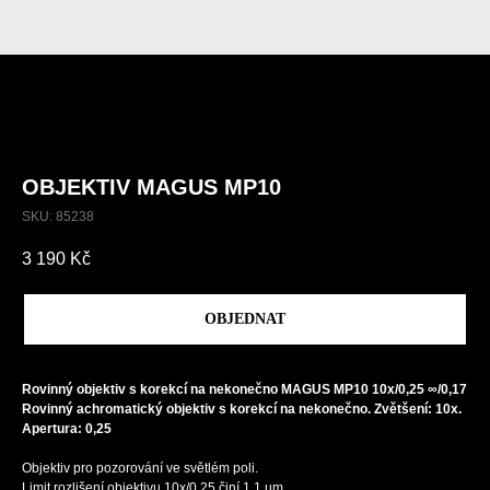
OBJEKTIV MAGUS MP10
SKU:
85238
3 190
Kč
OBJEDNAT
Rovinný objektiv s korekcí na nekonečno MAGUS MP10 10x/0,25 ∞/0,17
Rovinný achromatický objektiv s korekcí na nekonečno. Zvětšení: 10x.
Apertura: 0,25
Objektiv pro pozorování ve světlém poli.
Limit rozlišení objektivu 10x/0,25 činí 1,1 µm.