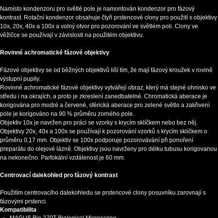
Namísto kondenzoru pro světlé pole je namontován kondenzor pro fázový
kontrast. Rotační kondenzor obsahuje čtyři prstencové clony pro použití s objektivy
10x, 20x, 40x a 100x a volný otvor pro pozorování ve světlém poli. Clony ve
věžičce se používají v závislosti na použitém objektivu.
Rovinné achromatické fázové objektivy
Fázové objektivy se od běžných objektivů liší tím, že mají fázový kroužek v rovině
výstupní pupily.
Rovinné achromatické fázové objektivy vytvářejí obraz, který má stejné ohnisko ve
středu i na okrajích, a proto je zkreslení zanedbatelné. Chromatická aberace je
korigována pro modré a červené, sférická aberace pro zelené světlo a zakřivení
pole je korigováno na 90 % průměru zorného pole.
Objektiv 10x je navržen pro práci se vzorky s krycím sklíčkem nebo bez něj.
Objektivy 20x, 40x a 100x se používají k pozorování vzorků s krycím sklíčkem o
průměru 0,17 mm. Objektiv se 100x podporuje pozorovávání při ponoření
preparátu do olejové lázně. Objektivy jsou navrženy pro délku tubusu korigovanou
na nekonečno. Parfokální vzdálenost je 60 mm.
Centrovací dalekohled pro fázový kontrast
Použitím centrovacího dalekohledu se prstencové clony posuvníku zarovnají s
fázovými prstenci.
Kompatibilita