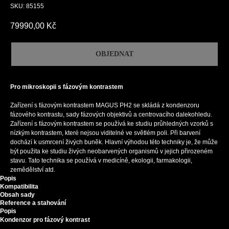
SKU:
85155
79990,00
Kč
OBJEDNAT
Pro mikroskopii s fázovým kontrastem
Zařízení s fázovým kontrastem MAGUS PH2 se skládá z kondenzoru
fázového kontrastu, sady fázových objektivů a centrovacího dalekohledu.
Zařízení s fázovým kontrastem se používá ke studiu průhledných vzorků s
nízkým kontrastem, které nejsou viditelné ve světlém poli. Při barvení
dochází k usmrcení živých buněk. Hlavní výhodou této techniky je, že může
být použita ke studiu živých neobarvených organismů v jejich přirozeném
stavu. Tato technika se používá v medicíně, ekologii, farmakologii,
zemědělství atd.
Popis
Kompatibilita
Obsah sady
Reference a stahování
Popis
Kondenzor pro fázový kontrast