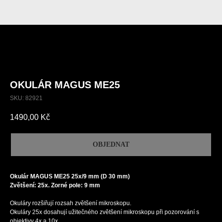
OKULÁR MAGUS ME25
SKU:
82921
1490,00
Kč
OBJEDNAT
Okulár MAGUS ME25 25х/9 mm (D 30 mm)
Zvětšení: 25x. Zorné pole: 9 mm
Okuláry rozšiřují rozsah zvětšení mikroskopu.
Okuláry 25x dosahují užitečného zvětšení mikroskopu při pozorování s
objektivy 4x a 10x.