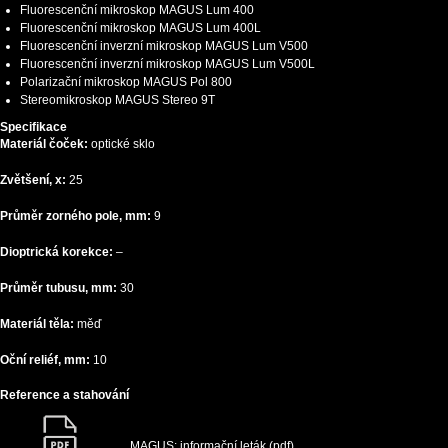
Fluorescenční mikroskop MAGUS Lum 400
Fluorescenční mikroskop MAGUS Lum 400L
Fluorescenční inverzní mikroskop MAGUS Lum V500
Fluorescenční inverzní mikroskop MAGUS Lum V500L
Polarizační mikroskop MAGUS Pol 800
Stereomikroskop MAGUS Stereo 9T
Specifikace
Materiál čoček:
optické sklo
Zvětšení, x:
25
Průměr zorného pole, mm:
9
Dioptrická korekce:
–
Průměr tubusu, mm:
30
Materiál těla:
měď
Oční reliéf, mm:
10
Reference a stahování
MAGUS: informační leták (pdf)