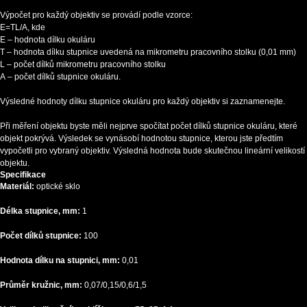
Výpočet pro každý objektiv se provádí podle vzorce:
Е=ТL/A, kde
E – hodnota dílku okuláru
Т – hodnota dílku stupnice uvedená na mikrometru pracovního stolku (0,01 mm)
L – počet dílků mikrometru pracovního stolku
А – počet dílků stupnice okuláru.
Výsledné hodnoty dílku stupnice okuláru pro každý objektiv si zaznamenejte.
Při měření objektu byste měli nejprve spočítat počet dílků stupnice okuláru, které
objekt pokrývá. Výsledek se vynásobí hodnotou stupnice, kterou jste předtím
vypočetli pro vybraný objektiv. Výsledná hodnota bude skutečnou lineární velikostí
objektu.
Specifikace
Materiál:
optické sklo
Délka stupnice, mm:
1
Počet dílků stupnice:
100
Hodnota dílku na stupnici, mm:
0,01
Průměr kružnic, mm:
0,07/0,15/0,6/1,5