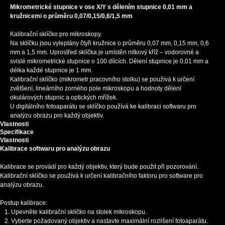
Mikrometrické stupnice v ose X/Y s dělením stupnice 0,01 mm a
kružnicemi o průměru 0,07/0,15/0,6/1,5 mm
Kalibrační sklíčko pro mikroskopy.
Na sklíčku jsou vyleptány čtyři kružnice o průměru 0,07 mm, 0,15 mm, 0,6
mm a 1,5 mm. Uprostřed sklíčka je umístěn nitkový kříž – vodorovné a
svislé mikrometrické stupnice o 100 dílcích. Dělení stupnice je 0,01 mm a
délka každé stupnice je 1 mm.
Kalibrační sklíčko (mikrometr pracovního stolku) se používá k určení
zvětšení, lineárního zorného pole mikroskopu a hodnoty dělení
okulárových stupnic a optických mřížek.
U digitálního fotoaparátu se sklíčko používá ke kalibraci softwaru pro
analýzu obrazu pro každý objektiv.
Vlastnosti
Specifikace
Vlastnosti
Kalibrace softwaru pro analýzu obrazu
Kalibrace se provádí pro každý objektiv, který bude použit při pozorování.
Kalibrační sklíčko se používá k určení kalibračního faktoru pro software pro
analýzu obrazu.
Postup kalibrace:
Upevněte kalibrační sklíčko na stolek mikroskopu.
Vyberte požadovaný objektiv a nastavte maximální rozlišení fotoaparátu.