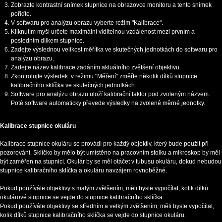
Zobrazte kontrastní snímek stupnice na obrazovce monitoru a tento snímek
pořiďte.
V softwaru pro analýzu obrazu vyberte režim "Kalibrace".
Kliknutím myší určete maximální viditelnou vzdálenost mezi prvním a
posledním dílkem stupnice.
Zadejte výslednou velikost měřítka ve skutečných jednotkách do softwaru pro
analýzu obrazu.
Zadejte název kalibrace zadáním aktuálního zvětšení objektivu.
Zkontrolujte výsledek: v režimu "Měření" změřte několik dílků stupnice
kalibračního sklíčka ve skutečných jednotkách.
Software pro analýzu obrazu uloží kalibrační faktor pod zvoleným názvem.
Poté software automaticky převede výsledky na zvolené měrné jednotky.
Kalibrace stupnice okuláru
Kalibrace stupnice okuláru se provádí pro každý objektiv, který bude použit při
pozorování. Sklíčko by mělo být umístěno na pracovním stolku a mikroskop by měl
být zaměřen na stupnici. Okulár by se měl otáčet v tubusu okuláru, dokud nebudou
stupnice kalibračního sklíčka a okuláru navzájem rovnoběžné.
Pokud používáte objektivy s malým zvětšením, měli byste vypočítat, kolik dílků
okulárové stupnice se vejde do stupnice kalibračního sklíčka.
Pokud používáte objektivy se středním a velkým zvětšením, měli byste vypočítat,
kolik dílků stupnice kalibračního sklíčka se vejde do stupnice okuláru.