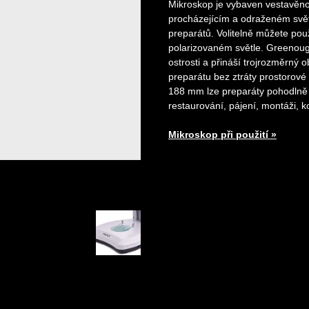
Mikroskop je vybaven vestavěno
procházejícím a odraženém svět
preparátů. Volitelně můžete pou
polarizovaném světle. Greenoug
ostrosti a přináší trojrozměrný 
preparátu bez ztráty prostorové
188 mm lze preparáty pohodlně z
restaurování, pájení, montáži, k
Mikroskop při použití »