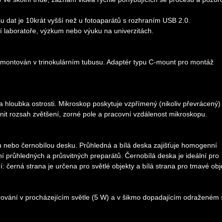
 dat je 10krát vyšší než u fotoaparátů s rozhraním USB 2.0.
í laboratoře, výzkum nebo výuku na univerzitách.
e namontován v trinokulárním tubusu. Adaptér typu C-mount pro montáž
ila hloubka ostrosti. Mikroskop poskytuje vzpřímený (nikoliv převrácený)
t rozsah zvětšení, zorné pole a pracovní vzdálenost mikroskopu.
ou nebo černobílou desku. Průhledná a bílá deska zajišťuje homogenní
ní průhledných a průsvitných preparátů. Černobílá deska je ideální pro
černá strana je určena pro světlé objekty a bílá strana pro tmavé obj
ování v procházejícím světle (5 W) a v šikmo dopadajícím odraženém 