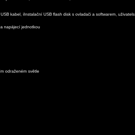
USB kabel, iInstalační USB flash disk s ovladači a softwarem, uživatel
 a napájecí jednotkou
cím odraženém světle