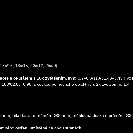
: 15x/15, 16x/15, 20x/12, 25x/9)
pole s okulárem s 10x zvětšením, mm:
0,7–6,3/110/31,43–3,49 (*voli
5/188/62,85–6,98; s čočkou pomocného objektivu s 2x zvětšením: 1,4–
90 mm, bílá deska o průměru Ø90 mm, průhledná deska o průměru Ø
 jemného ostření umístěné na obou stranách