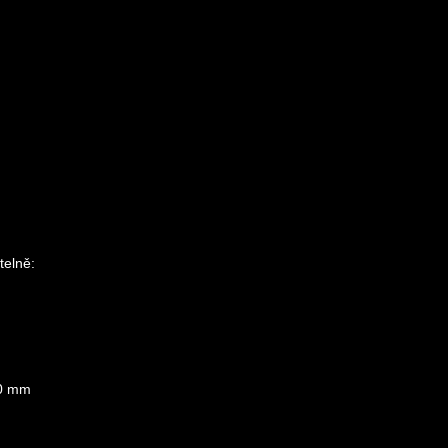
telně:
90 mm