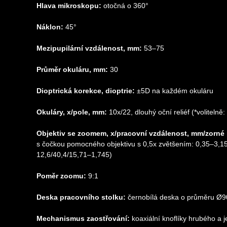
Hlava mikroskopu:
otočná o 360°
Náklon:
45°
Mezipupilární vzdálenost, mm:
53–75
Průměr okuláru, mm:
30
Dioptrická korekce, dioptrie:
±5D na každém okuláru
Okuláry, x/pole, mm:
10x/22, dlouhý oční reliéf (*volitelně
Objektiv se zoomem, x/pracovní vzdálenost, mm/zorné 
s čočkou pomocného objektivu s 0,5x zvětšením: 0,35–3,1
12,6/40,4/15,71–1,745)
Poměr zoomu:
9:1
Deska pracovního stolku:
černobílá deska o průměru Ø
Mechanismus zaostřování:
koaxiální knoflíky hrubého a