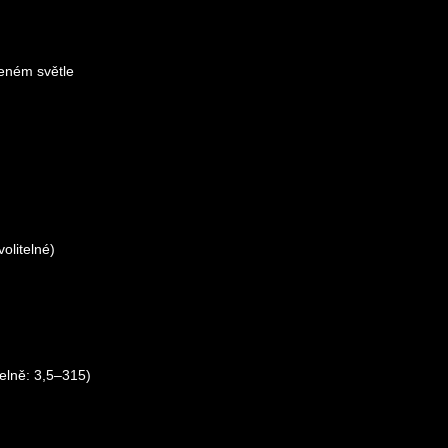
eném světle
olitelné)
telně: 3,5–315)