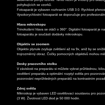
pohybujících se vzorků.
Fotoaparát je vybaven rozhraním USB 3.0. Rychlost přenosu
Vysokorychlostní fotoaparát se doporučuje pro profesionáln
Hlava mikroskopu
Trinokulární hlava se otáčí o 360°. Digitální fotoaparát j
fotoaparátu je součástí dodávky mikroskopu.
Objektiv se zoomem
Objektiv plynule zvyšuje zvětšení až na 9x, aniž by se sníž
trojrozměrný obraz. Čočky pomocných objektivů mohou měni
Desky pracovního stolku
V závislosti na preparátu si můžete vybrat průhlednou, bíl
osvětlení preparátu a optimální rozptyl světla pro pozorová
pozorování neprůhledných preparátů na kontrastním pozadí: 
Zdroj světla
Mikroskop je vybaven LED osvětlovací soustavou pro pozor
(3 W). Životnost LED diod je 50 000 hodin.