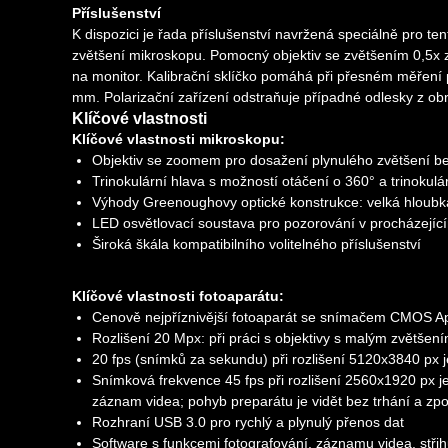
Příslušenství
K dispozici je řada příslušenství navržená speciálně pro t
zvětšení mikroskopu. Pomocný objektiv se zvětšením 0,5x z
na monitor. Kalibrační sklíčko pomáhá při přesném měření 
mm. Polarizační zařízení odstraňuje případné odlesky z ob
Klíčové vlastnosti
Klíčové vlastnosti mikroskopu:
Objektiv se zoomem pro dosažení plynulého zvětšení be
Trinokulární hlava s možností otáčení o 360° a trinokul
Výhody Greenoughovy optické konstrukce: velká hloubka
LED osvětlovací soustava pro pozorování v procházející
Široká škála kompatibilního volitelného příslušenství
Klíčové vlastnosti fotoaparátu:
Cenově nejpříznivější fotoaparát se snímačem CMOS Apti
Rozlišení 20 Mpx: při práci s objektivy s malým zvětšen
20 fps (snímků za sekundu) při rozlišení 5120x3840 px j
Snímková frekvence 45 fps při rozlišení 2560x1920 px je 
záznam videa; pohyb preparátu je vidět bez trhání a zp
Rozhraní USB 3.0 pro rychlý a plynulý přenos dat
Software s funkcemi fotografování, záznamu videa, stři