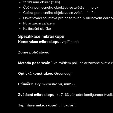
25x/9 mm okulár (2 ks)
Čočka pomocného objektivu se zvětšením 0,5x
Čočka pomocného objektivu se zvětšením 2x
Osvětlovací soustava pro pozorování v kruhovém odraž
Polarizační zařízení
Kalibrační sklíčko
Specifikace mikroskopu
Konstrukce mikroskopu:
vzpřímená
Zorné pole:
stereo
Metoda pozorování:
ve světlém poli; polarizované světlo (v
Optická konstrukce:
Greenough
Průměr hlavy mikroskopu, mm:
88
Zvětšení mikroskopu, x:
7–63 základní konfigurace (*voli
Typ hlavy mikroskopu:
trinokulární