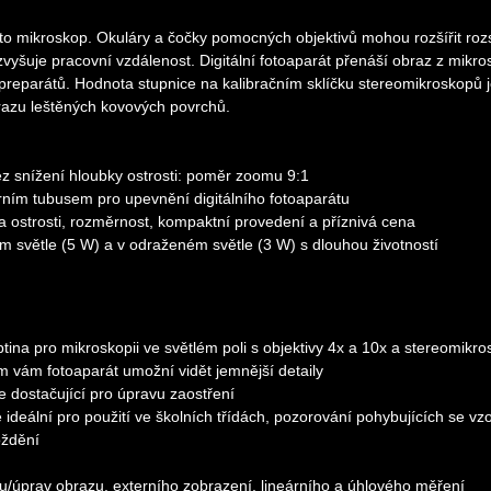
ento mikroskop. Okuláry a čočky pomocných objektivů mohou rozšířit ro
vyšuje pracovní vzdálenost. Digitální fotoaparát přenáší obraz z mikr
preparátů. Hodnota stupnice na kalibračním sklíčku stereomikroskopů j
razu leštěných kovových povrchů.
z snížení hloubky ostrosti: poměr zoomu 9:1
árním tubusem pro upevnění digitálního fotoaparátu
 ostrosti, rozměrnost, kompaktní provedení a příznivá cena
m světle (5 W) a v odraženém světle (3 W) s dlouhou životností
na pro mikroskopii ve světlém poli s objektivy 4x a 10x a stereomikr
ím vám fotoaparát umožní vidět jemnější detaily
e dostačující pro úpravu zaostření
ideální pro použití ve školních třídách, pozorování pohybujících se vz
oždění
hu/úprav obrazu, externího zobrazení, lineárního a úhlového měření