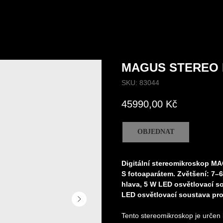
MAGUS STEREO 
SKU:
83044
45990,00
Kč
OBJEDNAT
Digitální stereomikroskop M
S fotoaparátem. Zvětšení: 7–
hlava, 5 W LED osvětlovací s
LED osvětlovací soustava pr
Tento stereomikroskop je určen k