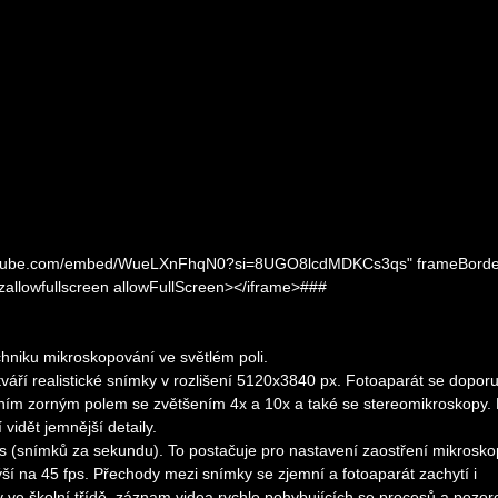
.youtube.com/embed/WueLXnFhqN0?si=8UGO8lcdMDKCs3qs" frameBorde
ozallowfullscreen allowFullScreen></iframe>###
niku mikroskopování ve světlém poli.
áří realistické snímky v rozlišení 5120x3840 px. Fotoaparát se dopor
tním zorným polem se zvětšením 4x a 10x a také se stereomikroskopy. 
vidět jemnější detaily.
fps (snímků za sekundu). To postačuje pro nastavení zaostření mikrosko
ší na 45 fps. Přechody mezi snímky se zjemní a fotoaparát zachytí i
ve školní třídě, záznam videa rychle pohybujících se procesů a pozor