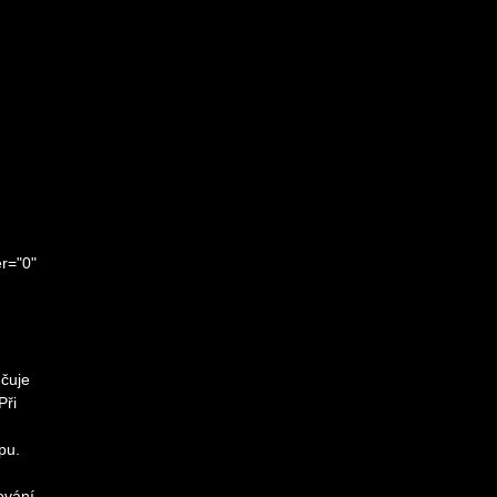
r="0"
učuje
Při
pu.
ování