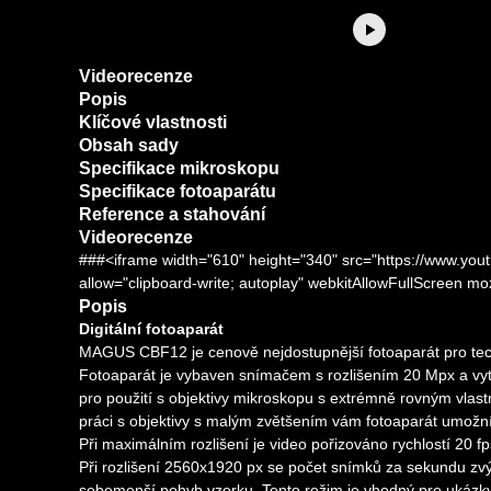
Videorecenze
Popis
Klíčové vlastnosti
Obsah sady
Specifikace mikroskopu
Specifikace fotoaparátu
Reference a stahování
Videorecenze
###<iframe width="610" height="340" src="https://www
allow="clipboard-write; autoplay" webkitAllowFullScreen m
Popis
Digitální fotoaparát
MAGUS CBF12 je cenově nejdostupnější fotoaparát pro tech
Fotoaparát je vybaven snímačem s rozlišením 20 Mpx a vytv
pro použití s objektivy mikroskopu s extrémně rovným vlas
práci s objektivy s malým zvětšením vám fotoaparát umožní 
Při maximálním rozlišení je video pořizováno rychlostí 20 
Při rozlišení 2560x1920 px se počet snímků za sekundu zvý
sebemenší pohyb vzorku. Tento režim je vhodný pro ukázky 