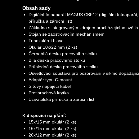
Obsah sady
Digitální fotoaparát MAGUS CBF12 (digitální fotoaparát, 
příručka a záruční list)
Základna s integrovaným zdrojem procházejícího světla
Stojan se zaostřovacím mechanismem
Trinokulární hlava
Okulár 10x/22 mm (2 ks)
Černobílá deska pracovního stolku
Bílá deska pracovního stolku
Průhledná deska pracovního stolku
Osvětlovací soustava pro pozorování v šikmo dopadají
Adaptér typu C-mount
Síťový napájecí kabel
Protiprachová krytka
Uživatelská příručka a záruční list
K dispozici na přání:
15x/15 mm okulár (2 ks)
16x/15 mm okulár (2 ks)
20x/12 mm okulár (2 ks)