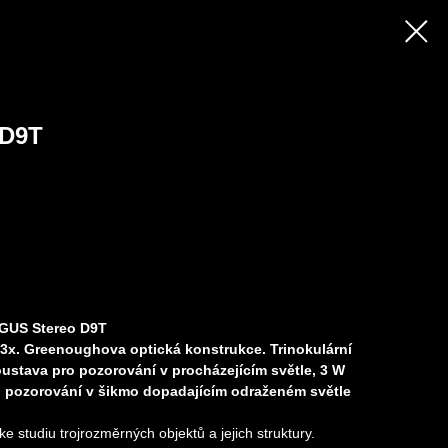
D9T
AGUS Stereo D9T
63x. Greenoughova optická konstrukce. Trinokulární
oustava pro pozorování v procházejícím světle, 3 W
o pozorování v šikmo dopadajícím odraženém světle
e studiu trojrozměrných objektů a jejich struktury.