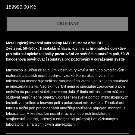
189990,00
Kč
OBJEDNAT
Metalurgický inverzní mikroskop MAGUS Metal V700 BD
Zvětšení: 50–500х. Trinokulární hlava, rovinné achromatické objektivy
pro mikroskopické techniky pozorování ve světlém a tmavém poli, 50 W
halogenová osvětlovací soustava pro pozorování v odraženém světle
Mikroskop je určen ke studiu mikrostruktury kovů a slitin, polovodičových
materiálů a dalších neprůhledných vzorků. Konstrukce inverzního
mikroskopu neomezuje velikost zkoumaného vzorku, pouze jeho hmotnost
je omezena na 2 kg. Vzorek musí být nejprve speciálně zpracován a poté
umístěn na pracovní stolek povrchem dolů. S tímto mikroskopem můžete
studovat neprůhledné objekty v odraženém světle pomocí mikroskopických
technik ve světlém a tmavém poli a polarizační mikroskopie. Trinokulární
tubus a boční port pro fotoaparát umožňují současné připojení monitoru a
fotoaparátu. Mikroskop lze použít v různých oborech (metalurgie,
strojírenství, letecký, jaderný a energetický průmysl) i ve výzkumných
laboratořích a na technických univerzitách.