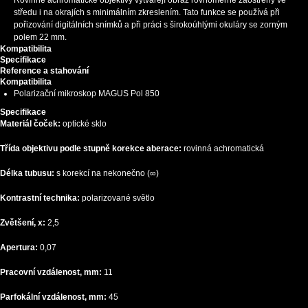
Rovinné achromatické objektivy vytvářejí obraz rovnoměrně zaostřený ve
středu i na okrajích s minimálním zkreslením. Tato funkce se používá při
pořizování digitálních snímků a při práci s širokoúhlými okuláry se zorným
polem 22 mm.
Kompatibilita
Specifikace
Reference a stahování
Kompatibilita
Polarizační mikroskop MAGUS Pol 850
Specifikace
Materiál čoček:
optické sklo
Třída objektivu podle stupně korekce aberace:
rovinná achromatická
Délka tubusu:
s korekcí na nekonečno (∞)
Kontrastní technika:
polarizované světlo
Zvětšení, x:
2,5
Apertura:
0,07
Pracovní vzdálenost, mm:
11
Parfokální vzdálenost, mm:
45