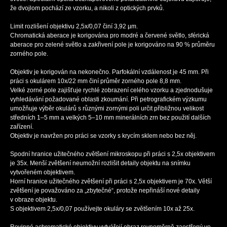
že dvojlom pochází ze vzorku, a nikoli z optických prvků.
Limit rozlišení objektivu 2,5x/0,07 činí 3,92 µm.
Chromatická aberace je korigována pro modré a červené světlo, sférická
aberace pro zelené světlo a zakřivení pole je korigováno na 90 % průměru
zorného pole.
Objektiv je korigován na nekonečno. Parfokální vzdálenost je 45 mm. Při
práci s okulárem 10x/22 mm činí průměr zorného pole 8,8 mm.
Velké zorné pole zajišťuje rychlé zobrazení celého vzorku a zjednodušuje
vyhledávání požadované oblasti zkoumání. Při petrografickém výzkumu
umožňuje výběr okulárů s různými zornými poli určit přibližnou velikost
středních 1–5 mm a velkých 5–10 mm minerálních zrn bez použití dalších
zařízení.
Objektiv je navržen pro práci se vzorky s krycím sklem nebo bez něj.
Spodní hranice užitečného zvětšení mikroskopu při práci s 2,5x objektivem
je 35x. Menší zvětšení neumožní rozlišit detaily objektu na snímku
vytvořeném objektivem.
Horní hranice užitečného zvětšení při práci s 2,5x objektivem je 70x. Větší
zvětšení je považováno za „zbytečné“, protože nepřináší nové detaily
v obraze objektu.
S objektivem 2,5x/0,07 používejte okuláry se zvětšením 10x až 25x.