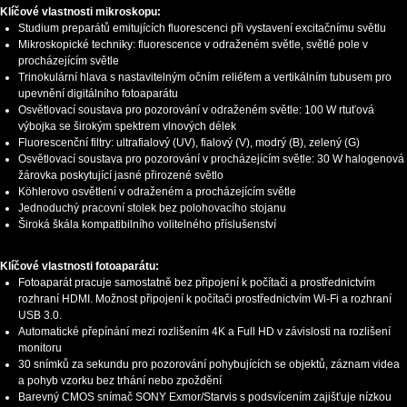
Klíčové vlastnosti mikroskopu:
Studium preparátů emitujících fluorescenci při vystavení excitačnímu světlu
Mikroskopické techniky: fluorescence v odraženém světle, světlé pole v
procházejícím světle
Trinokulární hlava s nastavitelným očním reliéfem a vertikálním tubusem pro
upevnění digitálního fotoaparátu
Osvětlovací soustava pro pozorování v odraženém světle: 100 W rtuťová
výbojka se širokým spektrem vlnových délek
Fluorescenční filtry: ultrafialový (UV), fialový (V), modrý (B), zelený (G)
Osvětlovací soustava pro pozorování v procházejícím světle: 30 W halogenová
žárovka poskytující jasné přirozené světlo
Köhlerovo osvětlení v odraženém a procházejícím světle
Jednoduchý pracovní stolek bez polohovacího stojanu
Široká škála kompatibilního volitelného příslušenství
Klíčové vlastnosti fotoaparátu:
Fotoaparát pracuje samostatně bez připojení k počítači a prostřednictvím
rozhraní HDMI. Možnost připojení k počítači prostřednictvím Wi-Fi a rozhraní
USB 3.0.
Automatické přepínání mezi rozlišením 4K a Full HD v závislosti na rozlišení
monitoru
30 snímků za sekundu pro pozorování pohybujících se objektů, záznam videa
a pohyb vzorku bez trhání nebo zpoždění
Barevný CMOS snímač SONY Exmor/Starvis s podsvícením zajišťuje nízkou