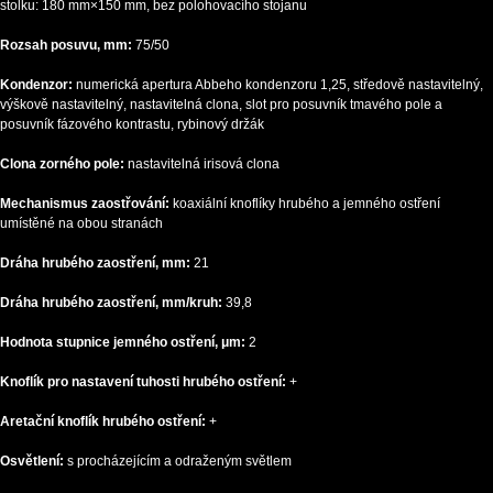
stolku: 180 mm×150 mm, bez polohovacího stojanu
Rozsah posuvu, mm:
75/50
Kondenzor:
numerická apertura Abbeho kondenzoru 1,25, středově nastavitelný,
výškově nastavitelný, nastavitelná clona, slot pro posuvník tmavého pole a
posuvník fázového kontrastu, rybinový držák
Clona zorného pole:
nastavitelná irisová clona
Mechanismus zaostřování:
koaxiální knoflíky hrubého a jemného ostření
umístěné na obou stranách
Dráha hrubého zaostření, mm:
21
Dráha hrubého zaostření, mm/kruh:
39,8
Hodnota stupnice jemného ostření, μm:
2
Knoflík pro nastavení tuhosti hrubého ostření:
+
Aretační knoflík hrubého ostření:
+
Osvětlení:
s procházejícím a odraženým světlem