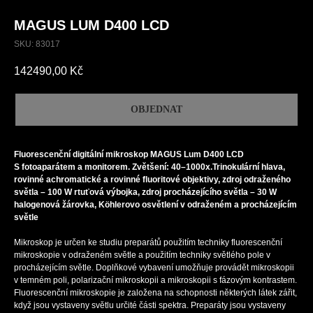
MAGUS LUM D400 LCD
SKU:
83017
142490,00
Kč
OBJEDNAT
Fluorescenční digitální mikroskop MAGUS Lum D400 LCD
S fotoaparátem a monitorem. Zvětšení: 40–1000x.Trinokulární hlava,
rovinné achromatické a rovinné fluoritové objektivy, zdroj odraženého
světla – 100 W rtuťová výbojka, zdroj procházejícího světla – 30 W
halogenová žárovka, Köhlerovo osvětlení v odraženém a procházejícím
světle
Mikroskop je určen ke studiu preparátů použitím techniky fluorescenční
mikroskopie v odraženém světle a použitím techniky světlého pole v
procházejícím světle. Doplňkové vybavení umožňuje provádět mikroskopii
v temném poli, polarizační mikroskopii a mikroskopii s fázovým kontrastem.
Fluorescenční mikroskopie je založena na schopnosti některých látek zářit,
když jsou vystaveny světlu určité části spektra. Preparáty jsou vystaveny