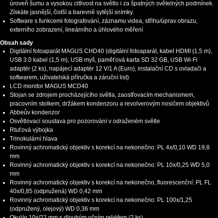
úroveň šumu a vysokou citlivost na světlo i za špatných světelných podmínek.
Získáte jasnější, čistší a barevně sytější snímky.
Software s funkcemi fotografování, záznamu videa, střihu/úprav obrazu,
externího zobrazení, lineárního a úhlového měření
Obsah sady
Digitální fotoaparát MAGUS CHD40 (digitální fotoaparát, kabel HDMI (1,5 m),
USB 3.0 kabel (1,5 m), USB myš, paměťová karta SD 32 GB, USB Wi-Fi
adaptér (2 ks), napájecí adaptér 12 V/1 A (Euro), instalační CD s ovladači a
softwarem, uživatelská příručka a záruční list)
LCD monitor MAGUS MCD40
Stojan se zdrojem procházejícího světla, zaostřovacím mechanismem,
pracovním stolkem, držákem kondenzoru a revolverovým nosičem objektivů
Abbeův kondenzor
Osvětlovací soustava pro pozorování v odraženém světle
Rtuťová výbojka
Trinokulární hlava
Rovinný achromatický objektiv s korekcí na nekonečno: PL 4x/0,10 WD 19,8
mm
Rovinný achromatický objektiv s korekcí na nekonečno: PL 10x/0,25 WD 5,0
mm
Rovinný achromatický objektiv s korekcí na nekonečno, fluorescenční: PL FL
40x/0,85 (odpružená) WD 0,42 mm
Rovinný achromatický objektiv s korekcí na nekonečno: PL 100x/1,25
(odpružený, olejový) WD 0,36 mm
Okulár 10x/22 mm s dlouhým očním reliéfem (2 ks)