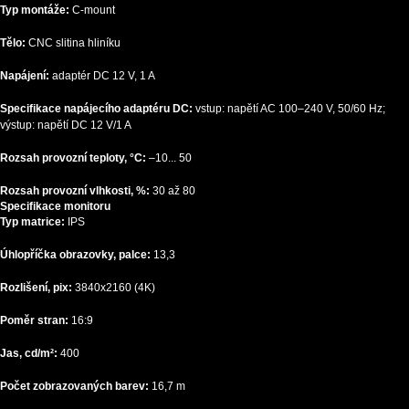
Typ montáže:
C-mount
Tělo:
CNC slitina hliníku
Napájení:
adaptér DC 12 V, 1 A
Specifikace napájecího adaptéru DC:
vstup: napětí AC 100–240 V, 50/60 Hz;
výstup: napětí DC 12 V/1 A
Rozsah provozní teploty, °C:
–10... 50
Rozsah provozní vlhkosti, %:
30 až 80
Specifikace monitoru
Typ matrice:
IPS
Úhlopříčka obrazovky, palce:
13,3
Rozlišení, pix:
3840x2160 (4K)
Poměr stran:
16:9
Jas, cd/m²:
400
Počet zobrazovaných barev:
16,7 m