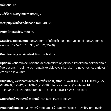
Náklon:
30°
Zvětšení hlavy mikroskopu, x:
1
Mezipupilární vzdálenost, mm:
48–75
Průměr okuláru, mm:
30
Okuláry, x/pole, mm:
10x/22 mm, oční reliéf: 10 mm (*volitelně: 10x/22 mm se
stupnicí, 12,5x/14; 15x/15; 20x/12; 25x/9)
Revolverový nosič objektivů:
5 objektivů
Optická konstrukce:
rovinné achromatické objektivy s korekcí na nekonečno a
fluoroscenční rovinné achromatické objektivy s korekcí na nekonečno; parfokální
vzdálenost: 45 mm
Objektivy, x/clona/pracovní vzdálenost, mm:
PL 4x/0,10/19,8; PL 10x/0,25/5,0;
PL 40x/0,85/0,42; PL 100x/1,25/0,36 (olejová imerze) (*volitelně: PL FL
10x/0,35/2,37; PL 20х/0,40/8,8; PL 60x/0,80 ∞/0,17 WD 0,46 mm)
Odpružená výsuvná montáž:
40, 60х, 100x (olejový)
Pracovní stolek:
dvouvrstvý mechanický pracovní stolek, rozměry pracovního