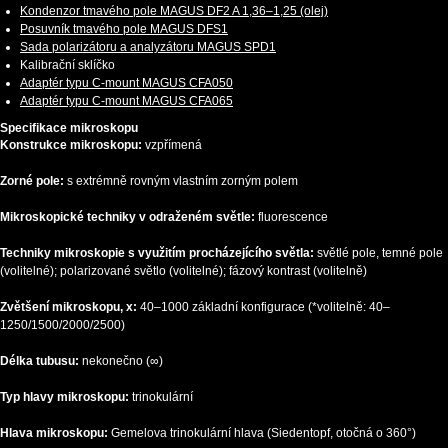
Kondenzor tmavého pole MAGUS DF2 A 1,36–1,25 (olej)
Posuvník tmavého pole MAGUS DFS1
Sada polarizátoru a analyzátoru MAGUS SPD1
Kalibrační sklíčko
Adaptér typu C-mount MAGUS CFA050
Adaptér typu C-mount MAGUS CFA065
Specifikace mikroskopu
Konstrukce mikroskopu:
vzpřímená
Zorné pole:
s extrémně rovným vlastním zorným polem
Mikroskopické techniky v odraženém světle:
fluorescence
Techniky mikroskopie s využitím procházejícího světla:
světlé pole, temné pole
(volitelné); polarizované světlo (volitelné); fázový kontrast (volitelně)
Zvětšení mikroskopu, x:
40–1000 základní konfigurace (*volitelně: 40–
1250/1500/2000/2500)
Délka tubusu:
nekonečno (∞)
Typ hlavy mikroskopu:
trinokulární
Hlava mikroskopu:
Gemelova trinokulární hlava (Siedentopf, otočná o 360°)