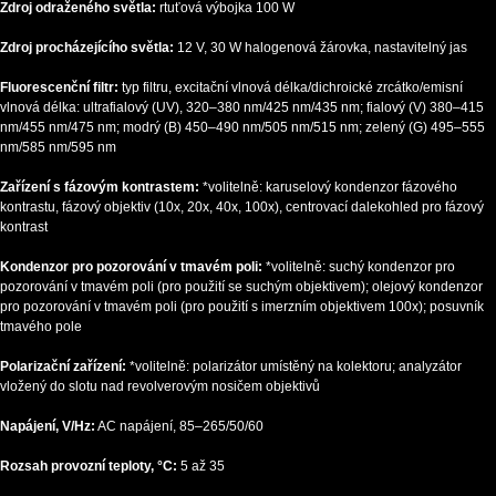
Zdroj odraženého světla:
rtuťová výbojka 100 W
Zdroj procházejícího světla:
12 V, 30 W halogenová žárovka, nastavitelný jas
Fluorescenční filtr:
typ filtru, excitační vlnová délka/dichroické zrcátko/emisní
vlnová délka: ultrafialový (UV), 320–380 nm/425 nm/435 nm; fialový (V) 380–415
nm/455 nm/475 nm; modrý (B) 450–490 nm/505 nm/515 nm; zelený (G) 495–555
nm/585 nm/595 nm
Zařízení s fázovým kontrastem:
*volitelně: karuselový kondenzor fázového
kontrastu, fázový objektiv (10x, 20x, 40x, 100x), centrovací dalekohled pro fázový
kontrast
Kondenzor pro pozorování v tmavém poli:
*volitelně: suchý kondenzor pro
pozorování v tmavém poli (pro použití se suchým objektivem); olejový kondenzor
pro pozorování v tmavém poli (pro použití s imerzním objektivem 100x); posuvník
tmavého pole
Polarizační zařízení:
*volitelně: polarizátor umístěný na kolektoru; analyzátor
vložený do slotu nad revolverovým nosičem objektivů
Napájení, V/Hz:
AC napájení, 85–265/50/60
Rozsah provozní teploty, °C:
5 až 35