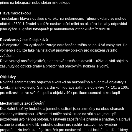
přímo na fotoaparát nebo stojan mikroskopu.
Hlava mikroskopu
Trinokulární hlava s optikou s korekcí na nekonečno. Tubusy okuláru se mohou
otáčet o 360°. Uživatel si může nastavit oční reliéf na okuláru tak, aby odpovídal
jeho výšce. Digitální fotoaparát je namontován v trinokulárním tubusu.
Revolverový nosič objektivů
Pět objektivů. Pro vystředění zdroje odraženého světla se používá volný slot. Do
volného slotu lze také nainstalovat přídavný objektiv pro dosažení většího
zvětšení.
Revolverový nosič objektivů je orientován směrem dovnitř – uživatel vidí objektiv
zasunutý do optické dráhy a prostor nad pracovním stolkem je volný.
Objektivy
Rovinné achromatické objektivy s korekcí na nekonečno a fluoritové objektivy s
korekcí na nekonečno. Standardní konfigurace zahrnuje objektivy 4x, 10x a 100x
pro mikroskopii ve světlém poli a objektiv 40x pro fluorescenční mikroskopii.
Mechanismus zaostřování
Koaxiální knoflíky hrubého a jemného ostření jsou umístěny na obou stranách
základny mikroskopu. Uživatel si může položit ruce na stůl a zaujmout při
pozorování uvolněnou polohu. Nastavení zaostření je plynulé a snadné. Na pravé
straně je aretační knoflík hrubého ostření pro rychlé nastavení po výměně
preparátu. Na levé straně je kroužek pro nastavení tuhosti hrubého ostření, který