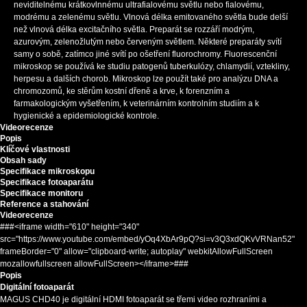
neviditelnému krátkovlnnému ultrafialovému světlu nebo fialovému,
modrému a zelenému světlu. Vlnová délka emitovaného světla bude delší
než vlnová délka excitačního světla. Preparát se rozzáří modrým,
azurovým, zelenožlutým nebo červeným světlem. Některé preparáty svítí
samy o sobě, zatímco jiné svítí po ošetření fluorochromy. Fluorescenční
mikroskop se používá ke studiu patogenů tuberkulózy, chlamydií, vztekliny,
herpesu a dalších chorob. Mikroskop lze použít také pro analýzu DNA a
chromozomů, ke stěrům kostní dřeně a krve, k forenzním a
farmakologickým vyšetřením, k veterinárním kontrolním studiím a k
hygienické a epidemiologické kontrole.
Videorecenze
Popis
Klíčové vlastnosti
Obsah sady
Specifikace mikroskopu
Specifikace fotoaparátu
Specifikace monitoru
Reference a stahování
Videorecenze
###<iframe width="610" height="340"
src="https://www.youtube.com/embed/yOq4XbAr9pQ?si=v3Q3xdQKvVRNan52"
frameBorder="0" allow="clipboard-write; autoplay" webkitAllowFullScreen
mozallowfullscreen allowFullScreen></iframe>###
Popis
Digitální fotoaparát
MAGUS CHD40 je digitální HDMI fotoaparát se třemi video rozhraními a