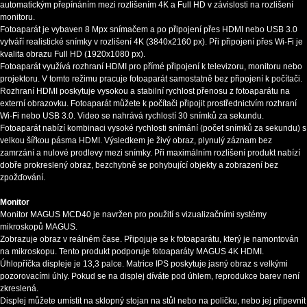
automatickým přepínáním mezi rozlišením 4K a Full HD v závislosti na rozlišení
monitoru.
Fotoaparát je vybaven 8 Mpx snímačem a po připojení přes HDMI nebo USB 3.0
vytváří realistické snímky v rozlišení 4K (3840x2160 px). Při připojení přes Wi-Fi je
kvalita obrazu Full HD (1920x1080 px).
Fotoaparát využívá rozhraní HDMI pro přímé připojení k televizoru, monitoru nebo
projektoru. V tomto režimu pracuje fotoaparát samostatně bez připojení k počítači.
Rozhraní HDMI poskytuje vysokou a stabilní rychlost přenosu z fotoaparátu na
externí obrazovku. Fotoaparát můžete k počítači připojit prostřednictvím rozhraní
Wi-Fi nebo USB 3.0. Video se nahrává rychlostí 30 snímků za sekundu.
Fotoaparát nabízí kombinaci vysoké rychlosti snímání (počet snímků za sekundu) s
velkou šířkou pásma HDMI. Výsledkem je živý obraz, plynulý záznam bez
zamrzání a nulové prodlevy mezi snímky. Při maximálním rozlišení produkt nabízí
dobře prokreslený obraz, bezchybně se pohybující objekty a zobrazení bez
zpožďování.
Monitor
Monitor MAGUS MCD40 je navržen pro použití s vizualizačními systémy
mikroskopů MAGUS.
Zobrazuje obraz v reálném čase. Připojuje se k fotoaparátu, který je namontován
na mikroskopu. Tento produkt podporuje fotoaparáty MAGUS 4K HDMI.
Úhlopříčka displeje je 13,3 palce. Matrice IPS poskytuje jasný obraz s velkými
pozorovacími úhly. Pokud se na displej díváte pod úhlem, reprodukce barev není
zkreslená.
Displej můžete umístit na sklopný stojan na stůl nebo na poličku, nebo jej připevnit