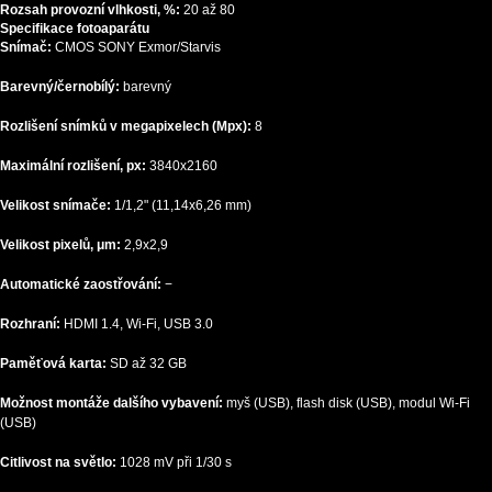
Rozsah provozní vlhkosti, %:
20 až 80
Specifikace fotoaparátu
Snímač:
CMOS SONY Exmor/Starvis
Barevný/černobílý:
barevný
Rozlišení snímků v megapixelech (Mpx):
8
Maximální rozlišení, px:
3840x2160
Velikost snímače:
1/1,2" (11,14x6,26 mm)
Velikost pixelů, μm:
2,9x2,9
Automatické zaostřování:
−
Rozhraní:
HDMI 1.4, Wi-Fi, USB 3.0
Paměťová karta:
SD až 32 GB
Možnost montáže dalšího vybavení:
myš (USB), flash disk (USB), modul Wi-Fi
(USB)
Citlivost na světlo:
1028 mV při 1/30 s