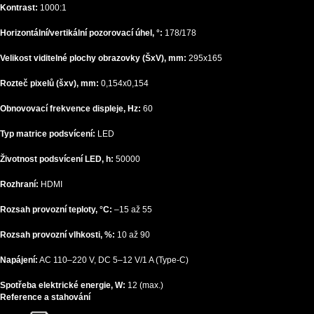
Kontrast:
1000:1
Horizontální/vertikální pozorovací úhel, °:
178/178
Velikost viditelné plochy obrazovky (ŠxV), mm:
295x165
Rozteč pixelů (šxv), mm:
0,154x0,154
Obnovovací frekvence displeje, Hz:
60
Typ matrice podsvícení:
LED
Životnost podsvícení LED, h:
50000
Rozhraní:
HDMI
Rozsah provozní teploty, °C:
–15 až 55
Rozsah provozní vlhkosti, %:
10 až 90
Napájení:
AC 110–220 V, DC 5–12 V/1 A (Type-C)
Spotřeba elektrické energie, W:
12 (max.)
Reference a stahování