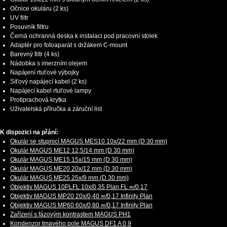
Očnice okuláru (2 ks)
UV filtr
Posuvník filtru
Černá ochranná deska k instalaci pod pracovní stolek
Adaptér pro fotoaparát s držákem C-mount
Barevný filtr (4 ks)
Nádobka s imerzním olejem
Napájení rtuťové výbojky
Síťový napájecí kabel (2 ks)
Napájecí kabel rtuťové lampy
Protiprachová krytka
Uživatelská příručka a záruční list
K dispozici na přání:
Okulár se stupnicí MAGUS MES10 10х/22 mm (D 30 mm)
Okulár MAGUS ME12 12,5/14 mm (D 30 mm)
Okulár MAGUS ME15 15x/15 mm (D 30 mm)
Okulár MAGUS ME20 20х/12 mm (D 30 mm)
Okulár MAGUS ME25 25х/9 mm (D 30 mm)
Objektiv MAGUS 10PLFL 10х/0,35 Plan FL ∞/0,17
Objektiv MAGUS MP20 20х/0,40 ∞/0,17 Infinity Plan
Objektiv MAGUS MP60 60х/0,80 ∞/0,17 Infinity Plan
Zařízení s fázovým kontrastem MAGUS PH1
Kondenzor tmavého pole MAGUS DF1 A 0,9