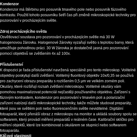
Kondenzor
Kondenzor má štěrbinu pro posuvník tmavého pole nebo posuvník fázového
kontrastu. Použití tohoto posuvníku šetří čas při změně mikroskopické techniky pro
pozorování v procházejícím světle.
Zdroj procházejícího světla
Osvětlovací soustava pro pozorování v procházejícím světle má 30 W
halogenovou žárovku. Halogenové žárovky vyzařují světlo s teplotou barvy, která
umožňuje pohodlnou práci. 30 W žárovka je dostatečně jasná pro pozorování
pomocí objektivů se zvětšením 4x až 100x.
Příslušenství
K dispozici je řada příslušenství navržená speciálně pro tento mikroskop. Volitelné
objektivy poskytují další zvětšení. Volitelný fluoritový objektiv 10x/0,35 se používá
pro zachycení obrazu preparátu s rozlišením 0,5 μm ve velkém zorném poli.
Okuláry, které rozšiřují rozsah zvětšení mikroskopu. Volitelné okuláry vám
pomohou maximalizovat potenciál nejčastěji používaného objektivu. Zařízení s
fázovým kontrastem, kondenzor pro pozorování v tmavém poli a polarizační
zařízení nabízejí další mikroskopické techniky, takže můžete studovat preparáty,
které jsou ve světlém poli nebo fluorescenčním světle neviditelné. Digitální
fotoaparát, který přenáší obraz z mikroskopu na monitor a ukládá soubory spolu se
softwarem, který provádí měření preparátů v reálném čase. Kalibrační sklíčko pro
měření objektů, které lze kombinovat s okulárem se stupnicí nebo softwarem
fotoaparátu.
Klíčové vlastnosti