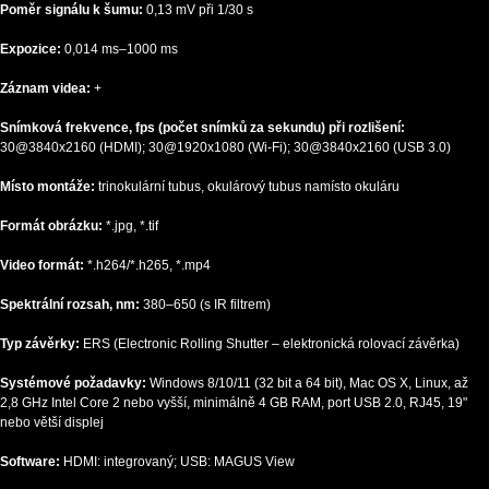
Poměr signálu k šumu:
0,13 mV při 1/30 s
Expozice:
0,014 ms–1000 ms
Záznam videa:
+
Snímková frekvence, fps (počet snímků za sekundu) při rozlišení:
30@3840х2160 (HDMI); 30@1920х1080 (Wi-Fi); 30@3840х2160 (USB 3.0)
Místo montáže:
trinokulární tubus, okulárový tubus namísto okuláru
Formát obrázku:
*.jpg, *.tif
Video formát:
*.h264/*.h265, *.mp4
Spektrální rozsah, nm:
380–650 (s IR filtrem)
Typ závěrky:
ERS (Electronic Rolling Shutter – elektronická rolovací závěrka)
Systémové požadavky:
Windows 8/10/11 (32 bit a 64 bit), Mac OS X, Linux, až
2,8 GHz Intel Core 2 nebo vyšší, minimálně 4 GB RAM, port USB 2.0, RJ45, 19"
nebo větší displej
Software:
HDMI: integrovaný; USB: MAGUS View