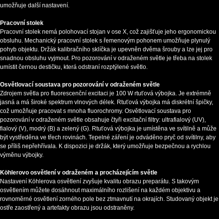
umožňuje další nastavení.
Pracovní stolek
Pracovní stolek nemá polohovací stojan v ose X, což zajišťuje jeho ergonomickou
obsluhu. Mechanický pracovní stolek s řemenovým pohonem umožňuje plynulý
pohyb objektu. Držák kalibračního sklíčka je upevněn dvěma šrouby a lze jej pro
snadnou obsluhu vyjmout. Pro pozorování v odraženém světle je třeba na stolek
umístit černou destičku, která odstraní rozptýlené světlo.
Osvětlovací soustava pro pozorování v odraženém světle
Zdrojem světla pro fluorescenční excitaci je 100 W rtuťová výbojka. Je extrémně
jasná a má široké spektrum vlnových délek. Rtuťová výbojka má diskrétní špičky,
což umožňuje pracovat s mnoha fluorochromy. Osvětlovací soustava pro
pozorování v odraženém světle obsahuje čtyři excitační filtry: ultrafialový (UV),
fialový (V), modrý (B) a zelený (G). Rtuťová výbojka je umístěna ve svítilně a může
být vystředěna ve třech rovinách. Tepelné záření je odváděno pryč od svítilny, aby
se příliš nepřehřívala. K dispozici je držák, který umožňuje bezpečnou a rychlou
výměnu výbojky.
Köhlerovo osvětlení v odraženém a procházejícím světle
Nastavení Köhlerova osvětlení zvyšuje kvalitu obrazu preparátu. S takovým
osvětlením můžete dosáhnout maximálního rozlišení na každém objektivu a
rovnoměrné osvětlení zorného pole bez ztmavnutí na okrajích. Studovaný objekt je
ostře zaostřený a artefakty obrazu jsou odstraněny.