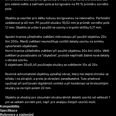
pro zelené světlo a zakřivení pole je korigováno na 90 % průměru zorného
pole.
Objektiv je navržen pro délku tubusu korigovanou na nekonečno. Parfokální
vzdálenost je 60 mm. Při použití okuláru 10/22 mm je průměr zorného pole
1,1 mm. Objektiv je určen k použití se vzorky s krycími sklíčky 0,17 mm.
Spodní hranice užitečného zvětšení mikroskopu při použití objektivu 20x
činí 200x. Menší zvětšení neumožňuje rozlišit detaily vzorku na snímku
vytvořeném objektivem.
Horní hranice užitečného zvětšení při použití objektivu 20x činí 400x. Větší
zvětšení je považováno za "zbytečné", protože nepřináší žádné nové detaily
v obraze vzorku.
S objektivem 20x/0,40 používejte okuláry se zvětšením 10x až 20x.
Rovinné achromatické objektivy vytvářejí obraz, který má stejné ohnisko ve
středu i na okrajích, a proto je zkreslení zanedbatelné. Tuto přednost
využívají při pořizování digitálních snímků a při kombinaci se širokoúhlými
okuláry se zorným polem 22 mm.
Objektiv je vhodný pro zkoumání strukturálních detailů vzorků od velikosti 1
µm ve velkém zorném poli, např. pro analýzu čistých vzorků moči.
Kompatibilita
Specifikace
Reference a stahování