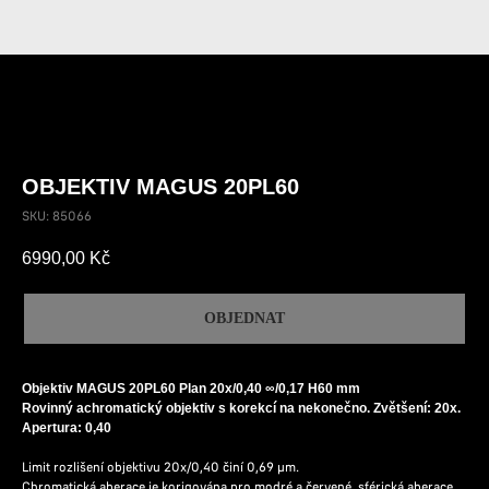
OBJEKTIV MAGUS 20PL60
SKU:
85066
6990,00
Kč
OBJEDNAT
Objektiv MAGUS 20PL60 Plan 20х/0,40 ∞/0,17 H60 mm
Rovinný achromatický objektiv s korekcí na nekonečno. Zvětšení: 20x.
Apertura: 0,40
Limit rozlišení objektivu 20х/0,40 činí 0,69 µm.
Chromatická aberace je korigována pro modré a červené, sférická aberace