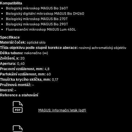
Kompatibilita
Biologický mikroskop MAGUS Bio 260T
Biologický digitální mikroskop MAGUS Bio DH260
Biologický mikroskop MAGUS Bio 270T
Biologický mikroskop MAGUS Bio 290T
Fluorescenční mikroskop MAGUS Lum 450L
Specifikace
optické sklo
Materiál čoček:
rovinný achromatický objektiv
Třída objektivu podle stupně korekce aberace:
nekonečno (∞)
Délka tubusu:
20
Zvětšení, x:
0,40
Apertura:
4,8
Pracovní vzdálenost, mm:
60
Parfokální vzdálenost, mm:
0,17
Tloušťka krycího sklíčka, mm:
–
Pružinová montáž:
–
Imerzní:
Reference a stahování
MAGUS: informační leták (pdf)