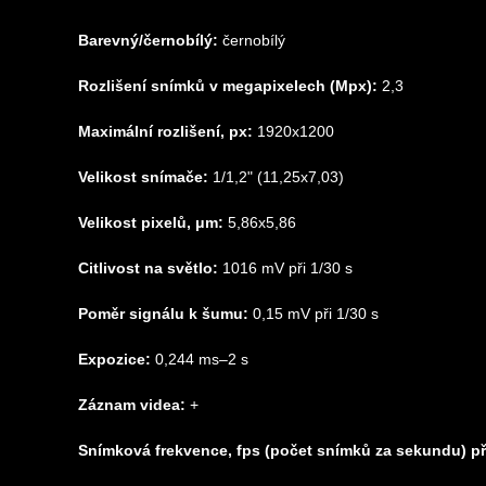
Barevný/černobílý:
černobílý
Rozlišení snímků v megapixelech (Mpx):
2,3
Maximální rozlišení, px:
1920х1200
Velikost snímače:
1/1,2" (11,25x7,03)
Velikost pixelů, μm:
5,86x5,86
Citlivost na světlo:
1016 mV při 1/30 s
Poměr signálu k šumu:
0,15 mV při 1/30 s
Expozice:
0,244 ms–2 s
Záznam videa:
+
Snímková frekvence, fps (počet snímků za sekundu) při