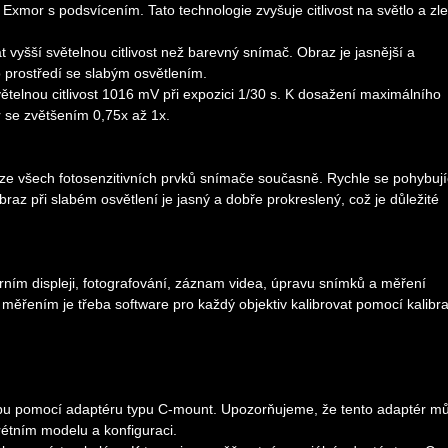
r s podsvícením. Tato technologie zvyšuje citlivost na světlo a zl
vyšší světelnou citlivost než barevný snímač. Obraz je jasnější a
o prostředí se slabým osvětlením.
větelnou citlivost 1016 mV při expozici 1/30 s. K dosažení maximálního
 se zvětšením 0,75x až 1x.
 ze všech fotosenzitivních prvků snímače současně. Rychle se pohybují
braz při slabém osvětlení je jasný a dobře prokreslený, což je důležité
ním displeji, fotografování, záznam videa, úpravu snímků a měření
d měřením je třeba software pro každý objektiv kalibrovat pomocí kalibr
kopu pomocí adaptéru typu C-mount. Upozorňujeme, že tento adaptér m
rétním modelu a konfiguraci.