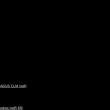
y MAGUS CLM (pdf)
oskop (pdf) EN