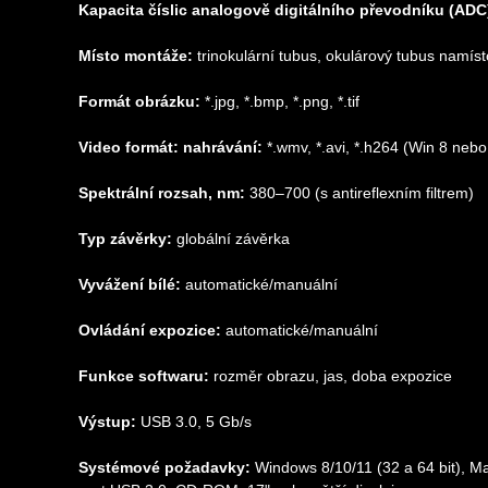
Kapacita číslic analogově digitálního převodníku (ADC) 
Místo montáže:
trinokulární tubus, okulárový tubus namíst
Formát obrázku:
*.jpg, *.bmp, *.png, *.tif
Video formát: nahrávání:
*.wmv, *.avi, *.h264 (Win 8 nebo
Spektrální rozsah, nm:
380–700 (s antireflexním filtrem)
Typ závěrky:
globální závěrka
Vyvážení bílé:
automatické/manuální
Ovládání expozice:
automatické/manuální
Funkce softwaru:
rozměr obrazu, jas, doba expozice
Výstup:
USB 3.0, 5 Gb/s
Systémové požadavky:
Windows 8/10/11 (32 a 64 bit), M