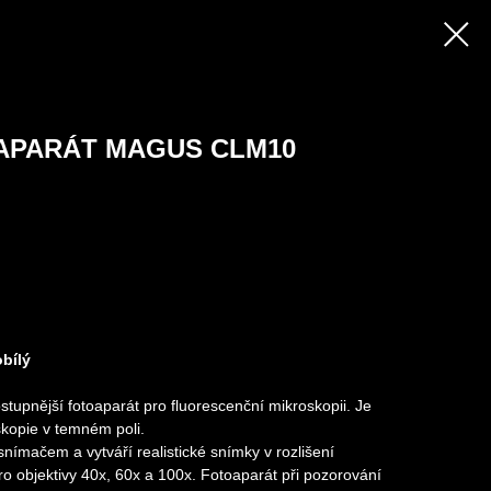
OAPARÁT MAGUS CLM10
obílý
pnější fotoaparát pro fluorescenční mikroskopii. Je
skopie v temném poli.
nímačem a vytváří realistické snímky v rozlišení
 objektivy 40x, 60x a 100x. Fotoaparát při pozorování