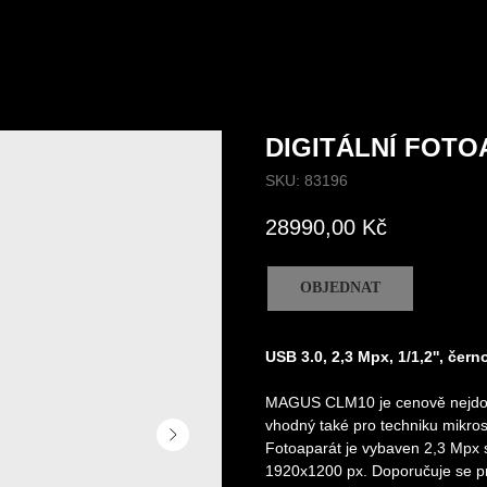
DIGITÁLNÍ FOT
SKU:
83196
28990,00
Kč
OBJEDNAT
USB 3.0, 2,3 Mpx, 1/1,2'', čern
MAGUS CLM10 je cenově nejdostu
vhodný také pro techniku mikro
Fotoaparát je vybaven 2,3 Mpx s
1920х1200 px. Doporučuje se pro