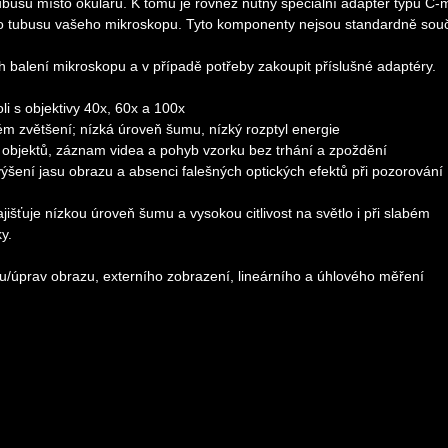
busu místo okuláru. K tomu je rovněž nutný speciální adaptér typu C-
ho tubusu vašeho mikroskopu. Tyto komponenty nejsou standardně souč
alení mikroskopu a v případě potřeby zakoupit příslušné adaptéry.
li s objektivy 40x, 60x a 100x
kém zvětšení; nízká úroveň šumu, nízký rozptyl energie
objektů, záznam videa a pohyb vzorku bez trhání a zpoždění
výšení jasu obrazu a absenci falešných optických efektů při pozorování
uje nízkou úroveň šumu a vysokou citlivost na světlo i při slabém
y.
hu/úprav obrazu, externího zobrazení, lineárního a úhlového měření