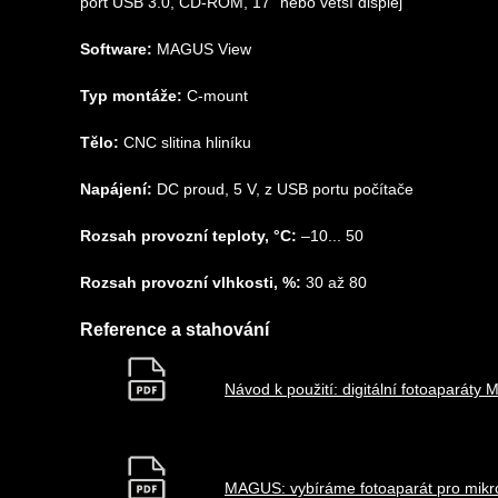
port USB 3.0, CD-ROM, 17" nebo větší displej
Software:
MAGUS View
Typ montáže:
C-mount
Tělo:
CNC slitina hliníku
Napájení:
DC proud, 5 V, z USB portu počítače
Rozsah provozní teploty, °C:
–10... 50
Rozsah provozní vlhkosti, %:
30 až 80
Reference a stahování
Návod k použití: digitální fotoaparát
MAGUS: vybíráme fotoaparát pro mikr