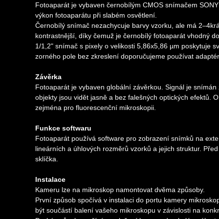
Fotoaparát je vybaven černobílým CMOS snímačem SONY Exmo
výkon fotoaparátu při slabém osvětlení.
Černobílý snímač nezachycuje barvy vzorku, ale má 2–4krát 
kontrastnější, díky čemuž je černobílý fotoaparát vhodný d
1/1,2" snímač s pixely o velikosti 5,86x5,86 µm poskytuje s
zorného pole bez zkreslení doporučujeme používat adaptér
Závěrka
Fotoaparát je vybaven globální závěrkou. Signál je snímán
objekty jsou vidět jasně a bez falešných optických efektů. O
zejména pro fluorescenční mikroskopii.
Funkce softwaru
Fotoaparát používá software pro zobrazení snímků na exter
lineárních a úhlových rozměrů vzorků a jejich struktur. Pře
sklíčka.
Instalace
Kameru lze na mikroskop namontovat dvěma způsoby.
První způsob spočívá v instalaci do portu kamery mikros
být součástí balení vašeho mikroskopu v závislosti na konk