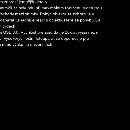
m zobrazí jemnější detaily.
snímků za sekundu při maximálním rozlišení. Videa jsou
řechody mezi snímky. Pohyb objektu se zobrazuje v
aparát usnadňuje práci s objekty, které se pohybují, a
 třídách.
 USB 3.0. Rychlost přenosu dat je 10krát vyšší než u
. Vysokorychlostní fotoaparát se doporučuje pro
m nebo výuku na univerzitách.