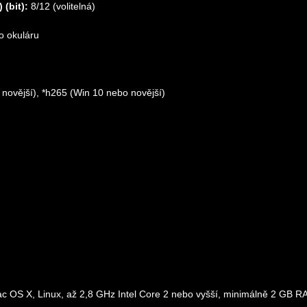
(bit):
8/12 (volitelná)
o okuláru
 novější), *h265 (Win 10 nebo novější)
ac OS X, Linux, až 2,8 GHz Intel Core 2 nebo vyšší, minimálně 2 GB R