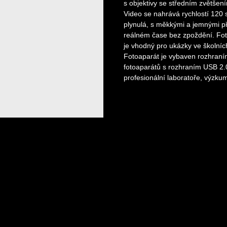
s objektivy se středním zvětšení
Video se nahrává rychlostí 120 
plynulá, s měkkými a jemnými p
reálném čase bez zpoždění. Foto
je vhodný pro ukázky ve školních
Fotoaparát je vybaven rozhraním
fotoaparátů s rozhraním USB 2.0
profesionální laboratoře, výzku