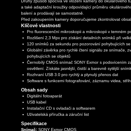
Druhý způsob spočívá ve vložení kamery do okulárového tu
a také adaptační kroužky odpovídající průměru okulárové
balení a prodávají se samostatně.
Před zakoupením kamery doporučujeme zkontrolovat obsah b
Klíčové vlastnosti
Pro fluorescenční mikroskopii a mikroskopii v temném po
Rozlišení 2,3 Mpx pro získání detailních snímků při vel
120 snímků za sekundu pro pozorování pohybujících se 
Globální závěrka pro rychlé čtení signálu ze snímače, z
pohybujících se objektů
Černobílý CMOS snímač SONY Exmor s podsvícením zajišť
osvětlení. Získáte jasnější, čistší a barevně sytější snímk
Rozhraní USB 3.0 pro rychlý a plynulý přenos dat
Software s funkcemi fotografování, záznamu videa, stři
Obsah sady
Digitální fotoaparát
USB kabel
Instalační CD s ovladači a softwarem
Uživatelská příručka a záruční list
Specifikace
Snímač:
SONY Exmor CMOS