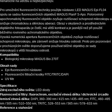
nenáročné na údržbu a nejbezpečnější.
Pro umožnění fluorescenční techniky použijte nástavec LED MAGUS Epi-FL04
spolu se sadou fluorescenčních objektivů MAGUS PlanF S-Apo. Polorovinný
apochromatický fluorescenční objektiv zvyšuje rozlišovací schopnost mikroskopu a
snižuje chromatickou a sférickou aberaci. Obraz v okulárech a prostřednictvím
digitálního fotoaparátu je čistší, má větší kontrast a je jasnější než při použití
běžného rovinného achromatického objektivu.
Vysoká numerická apertura fluorescenčních objektivů zvyšuje rozlišovací
schopnost mikroskopu, ale zároveň snižuje hloubku ostrosti. Proto pro pozorování
v procházejícím světle doporučujeme používat běžné objektivy ze sady
mikroskopů s větší hloubkou ostrosti.
Kompatibilita
Biologický mikroskop MAGUS Bio 270T
Obsah sady
Epi-fluorescenční nástavec
Fluorescenční filtrační kostky FITC/TRITC/DAPI
UV filtr
Specifikace
Zdroj excitačního světla:
LED diody
Fluorescenční filtry: fluorochrom, excitační vlnová délka / dichroické zrcadlo
/emisní vlnová délka:
DAPI, 360–390 nm / 415 nm / 435–485 nm; FITC, 460–495
nm / 505 nm / 510–550 nm; TRITC, 528–553 nm / 565 nm / 578–633 nm
Reference a stahování