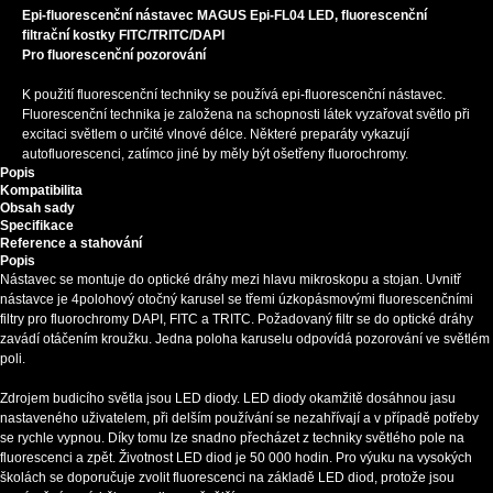
Epi-fluorescenční nástavec MAGUS Epi-FL04 LED, fluorescenční
filtrační kostky FITC/TRITC/DAPI
Pro fluorescenční pozorování
K použití fluorescenční techniky se používá epi-fluorescenční nástavec.
Fluorescenční technika je založena na schopnosti látek vyzařovat světlo při
excitaci světlem o určité vlnové délce. Některé preparáty vykazují
autofluorescenci, zatímco jiné by měly být ošetřeny fluorochromy.
Popis
Kompatibilita
Obsah sady
Specifikace
Reference a stahování
Popis
Nástavec se montuje do optické dráhy mezi hlavu mikroskopu a stojan. Uvnitř
nástavce je 4polohový otočný karusel se třemi úzkopásmovými fluorescenčními
filtry pro fluorochromy DAPI, FITC a TRITC. Požadovaný filtr se do optické dráhy
zavádí otáčením kroužku. Jedna poloha karuselu odpovídá pozorování ve světlém
poli.
Zdrojem budicího světla jsou LED diody. LED diody okamžitě dosáhnou jasu
nastaveného uživatelem, při delším používání se nezahřívají a v případě potřeby
se rychle vypnou. Díky tomu lze snadno přecházet z techniky světlého pole na
fluorescenci a zpět. Životnost LED diod je 50 000 hodin. Pro výuku na vysokých
školách se doporučuje zvolit fluorescenci na základě LED diod, protože jsou