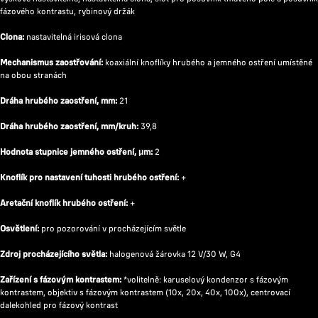
fázového kontrastu, rybinový držák
Clona:
nastavitelná irisová clona
Mechanismus zaostřování:
koaxiální knoflíky hrubého a jemného ostření umístěné
na obou stranách
Dráha hrubého zaostření, mm:
21
Dráha hrubého zaostření, mm/kruh:
39,8
Hodnota stupnice jemného ostření, μm:
2
Knoflík pro nastavení tuhosti hrubého ostření:
+
Aretační knoflík hrubého ostření:
+
Osvětlení:
pro pozorování v procházejícím světle
Zdroj procházejícího světla:
halogenová žárovka 12 V/30 W, G4
Zařízení s fázovým kontrastem:
*volitelně: karuselový kondenzor s fázovým
kontrastem, objektiv s fázovým kontrastem (10x, 20x, 40x, 100x), centrovací
dalekohled pro fázový kontrast