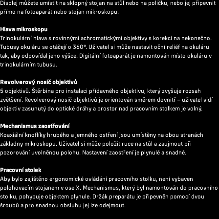
Displej můžete umístit na sklopný stojan na stůl nebo na poličku, nebo jej připevnit
přímo na fotoaparát nebo stojan mikroskopu.
Hlava mikroskopu
Trinokulární hlava s rovinnými achromatickými objektivy s korekcí na nekonečno.
Tubusy okuláru se otáčejí o 360°. Uživatel si může nastavit oční reliéf na okuláru
tak, aby odpovídal jeho výšce. Digitální fotoaparát je namontován místo okuláru v
trinokulárním tubusu.
Revolverový nosič objektivů
5 objektivů. Štěrbina pro instalaci přídavného objektivu, který zvyšuje rozsah
zvětšení. Revolverový nosič objektivů je orientován směrem dovnitř – uživatel vidí
objektiv zasunutý do optické dráhy a prostor nad pracovním stolkem je volný.
Mechanismus zaostřování
Koaxiální knoflíky hrubého a jemného ostření jsou umístěny na obou stranách
základny mikroskopu. Uživatel si může položit ruce na stůl a zaujmout při
pozorování uvolněnou polohu. Nastavení zaostření je plynulé a snadné.
Pracovní stolek
Aby bylo zajištěno ergonomické ovládání pracovního stolku, není vybaven
polohovacím stojanem v ose X. Mechanismus, který byl namontován do pracovního
stolku, pohybuje objektem plynule. Držák preparátu je připevněn pomocí dvou
šroubů a pro snadnou obsluhu jej lze odejmout.