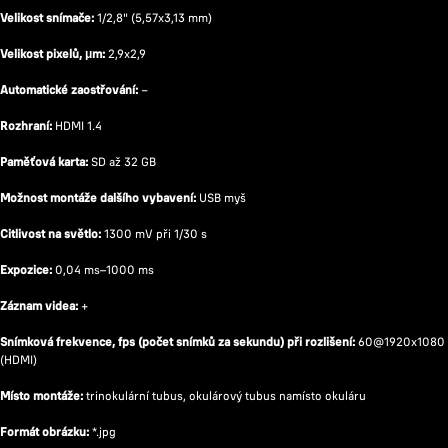
Velikost snímače:
1/2,8" (5,57x3,13 mm)
Velikost pixelů, μm:
2,9x2,9
Automatické zaostřování:
−
Rozhraní:
HDMI 1.4
Paměťová karta:
SD až 32 GB
Možnost montáže dalšího vybavení:
USB myš
Citlivost na světlo:
1300 mV při 1/30 s
Expozice:
0,04 ms–1000 ms
Záznam videa:
+
Snímková frekvence, fps (počet snímků za sekundu) při rozlišení:
60@1920x1080
(HDMI)
Místo montáže:
trinokulární tubus, okulárový tubus namísto okuláru
Formát obrázku:
*.jpg