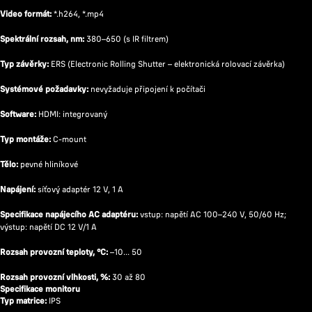
Video formát:
*.h264, *.mp4
Spektrální rozsah, nm:
380–650 (s IR filtrem)
Typ závěrky:
ERS (Electronic Rolling Shutter – elektronická rolovací závěrka)
Systémové požadavky:
nevyžaduje připojení k počítači
Software:
HDMI: integrovaný
Typ montáže:
C-mount
Tělo:
pevné hliníkové
Napájení:
síťový adaptér 12 V, 1 A
Specifikace napájecího AC adaptéru:
vstup: napětí AC 100–240 V, 50/60 Hz;
výstup: napětí DC 12 V/1 A
Rozsah provozní teploty, °C:
–10... 50
Rozsah provozní vlhkosti, %:
30 až 80
Specifikace monitoru
Typ matrice:
IPS