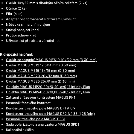
Okulár 10x/22 mm s dlouhým očním reliéfem (2 ks)
Očnice (2 ks)
Filtr (4 ks)
Adaptér pro fotoaparát s držákem C-mount
Nádobka s imerzním olejem
Síťový napájecí kabel
Protiprachový kryt
Uživatelská příručka a záruční list
K dispozici na přání:
Okulár se stupnicí MAGUS MES10 10х/22 mm (D 30 mm)
Okulár MAGUS ME12 12,5/14 mm (D 30 mm)
Okulár MAGUS ME15 15x/15 mm (D 30 mm)
Okulár MAGUS ME20 20х/12 mm (D 30 mm)
Okulár MAGUS ME25 25х/9 mm (D 30 mm)
Objektiv MAGUS MP20 20х/0,40 ∞/0,17 Infinity Plan
Objektiv MAGUS MP60 60х/0,80 ∞/0,17 Infinity Plan
Zařízení s fázovým kontrastem MAGUS PH1
Posuvník fázového kontrastu
Kondenzor tmavého pole MAGUS DF1 A 0,9
Kondenzor tmavého pole MAGUS DF2 A 1,36–1,25 (olej)
Posuvník tmavého pole MAGUS DFS1
Sada polarizátoru a analyzátoru MAGUS SPD1
Kalibrační sklíčko