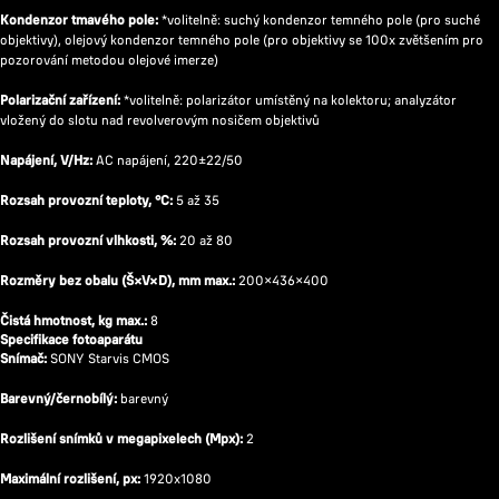
Kondenzor tmavého pole:
*volitelně: suchý kondenzor temného pole (pro suché
objektivy), olejový kondenzor temného pole (pro objektivy se 100x zvětšením pro
pozorování metodou olejové imerze)
Polarizační zařízení:
*volitelně: polarizátor umístěný na kolektoru; analyzátor
vložený do slotu nad revolverovým nosičem objektivů
Napájení, V/Hz:
AC napájení, 220±22/50
Rozsah provozní teploty, °C:
5 až 35
Rozsah provozní vlhkosti, %:
20 až 80
Rozměry bez obalu (Š×V×D), mm max.:
200×436×400
Čistá hmotnost, kg max.:
8
Specifikace fotoaparátu
Snímač:
SONY Starvis CMOS
Barevný/černobílý:
barevný
Rozlišení snímků v megapixelech (Mpx):
2
Maximální rozlišení, px:
1920х1080