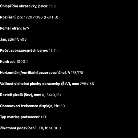
Úhlopříčka obrazovky, palce:
13,3
Rozlišení, pix:
1920x1080 (Full HD)
Poměr stran:
16:9
Jas, cd/m²:
400
Počet zobrazovaných barev:
16,7 m
Kontrast:
1000:1
Horizontální/vertikální pozorovací úhel, °:
178/178
Velikost viditelné plochy obrazovky (ŠxV), mm:
295x165
Rozteč pixelů (šxv), mm:
0,154x0,154
Obnovovací frekvence displeje, Hz:
60
Typ matrice podsvícení:
LED
Životnost podsvícení LED, h:
50000