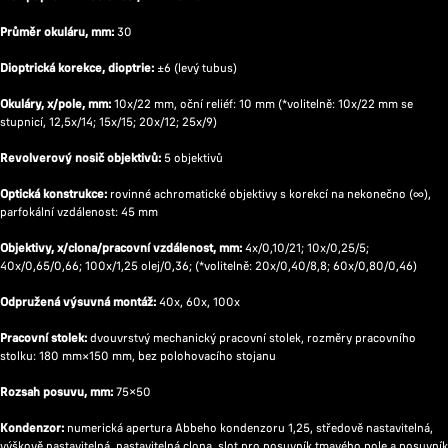
Průměr okuláru, mm:
30
Dioptrická korekce, dioptrie:
±6 (levý tubus)
Okuláry, x/pole, mm:
10x/22 mm, oční reliéf: 10 mm (*volitelně: 10x/22 mm se
stupnicí, 12,5x/14; 15x/15; 20x/12; 25x/9)
Revolverový nosič objektivů:
5 objektivů
Optická konstrukce:
rovinné achromatické objektivy s korekcí na nekonečno (∞),
parfokální vzdálenost: 45 mm
Objektivy, x/clona/pracovní vzdálenost, mm:
4x/0,10/21; 10x/0,25/5;
40x/0,65/0,66; 100x/1,25 olej/0,36; (*volitelně: 20x/0,40/8,8; 60x/0,80/0,46)
Odpružená výsuvná montáž:
40x, 60x, 100x
Pracovní stolek:
dvouvrstvý mechanický pracovní stolek, rozměry pracovního
stolku: 180 mm×150 mm, bez polohovacího stojanu
Rozsah posuvu, mm:
75×50
Kondenzor:
numerická apertura Abbeho kondenzoru 1,25, středově nastavitelná,
výškově nastavitelná, nastavitelná clona, slot pro posuvník tmavého pole a posuvník