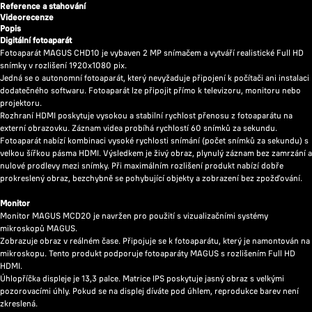
Reference a stahování
Videorecenze
Popis
Digitální fotoaparát
Fotoaparát MAGUS CHD10 je vybaven 2 MP snímačem a vytváří realistické Full HD
snímky v rozlišení 1920x1080 pix.
Jedná se o autonomní fotoaparát, který nevyžaduje připojení k počítači ani instalaci
dodatečného softwaru. Fotoaparát lze připojit přímo k televizoru, monitoru nebo
projektoru.
Rozhraní HDMI poskytuje vysokou a stabilní rychlost přenosu z fotoaparátu na
externí obrazovku. Záznam videa probíhá rychlostí 60 snímků za sekundu.
Fotoaparát nabízí kombinaci vysoké rychlosti snímání (počet snímků za sekundu) s
velkou šířkou pásma HDMI. Výsledkem je živý obraz, plynulý záznam bez zamrzání a
nulové prodlevy mezi snímky. Při maximálním rozlišení produkt nabízí dobře
prokreslený obraz, bezchybně se pohybující objekty a zobrazení bez zpožďování.
Monitor
Monitor MAGUS MCD20 je navržen pro použití s vizualizačními systémy
mikroskopů MAGUS.
Zobrazuje obraz v reálném čase. Připojuje se k fotoaparátu, který je namontován na
mikroskopu. Tento produkt podporuje fotoaparáty MAGUS s rozlišením Full HD
HDMI.
Úhlopříčka displeje je 13,3 palce. Matrice IPS poskytuje jasný obraz s velkými
pozorovacími úhly. Pokud se na displej díváte pod úhlem, reprodukce barev není
zkreslená.