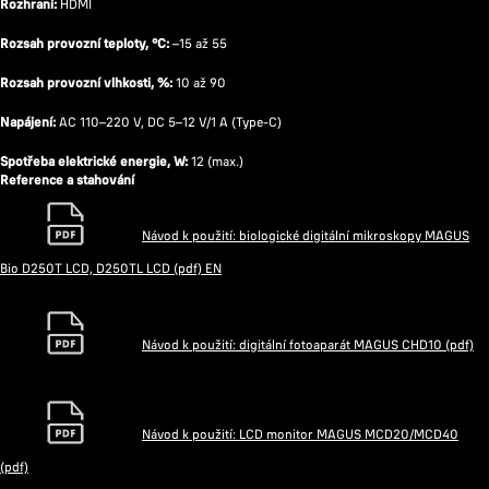
Rozhraní:
HDMI
Rozsah provozní teploty, °C:
–15 až 55
Rozsah provozní vlhkosti, %:
10 až 90
Napájení:
AC 110–220 V, DC 5–12 V/1 A (Type-C)
Spotřeba elektrické energie, W:
12 (max.)
Reference a stahování
Návod k použití: biologické digitální mikroskopy MAGUS
Bio D250T LCD, D250TL LCD (pdf) EN
Návod k použití: digitální fotoaparát MAGUS CHD10 (pdf)
Návod k použití: LCD monitor MAGUS MCD20/MCD40
(pdf)