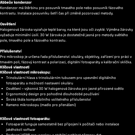
Abbeův kondenzor
Kondenzor má štěrbinu pro posuvník tmavého pole nebo posuvník fázového
kontrastu. Instalace posuvníku šetří čas při změně pozorovací metody.
Osvětlení
Halogenová žárovka vyzařuje teplé barvy, na které jsou oči zvyklé. Výměna žárovky
vyžaduje minimální úsilí. 30 W žárovka je dostatečně jasná pro metody světlého
pole, tmavého pole a fázového kontrastu.
Příslušenství
Pro mikroskop je určena řada příslušenství: okuláry, objektivy, zařízení pro práci v
tmavém poli, fázový kontrast a polarizaci, digitální fotoaparáty a kalibrační sklíčka.
Klíčové vlastnosti
Klíčové vlastnosti mikroskopu:
Trinokulární hlava s trinokulárním tubusem pro upevnění digitálního
fotoaparátu a možností nastavení okuláru
Osvětlení – výkonná 30 W halogenová žárovka pro jasné přirozené světlo
Ergonomický design pro pohodlné dlouhodobé používání
Široká škála kompatibilního volitelného příslušenství
Rameno mikroskopu (madlo pro přenášení)
Klíčové vlastnosti fotoaparátu:
Fotoaparát funguje samostatně bez připojení k počítači nebo instalace
jakéhokoli softwar
Rozhraní HDMI pro vysokou a stabilní rychlost přenosu dat