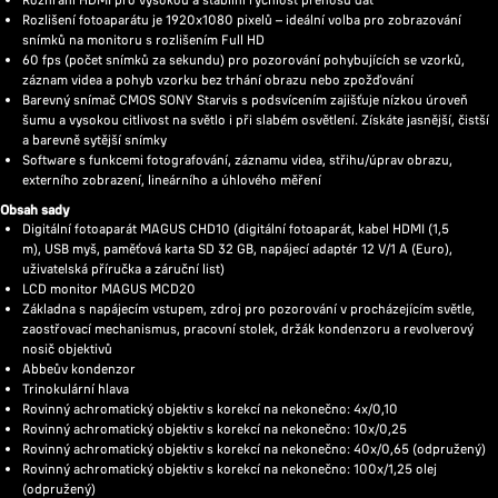
Rozlišení fotoaparátu je 1920x1080 pixelů – ideální volba pro zobrazování
snímků na monitoru s rozlišením Full HD
60 fps (počet snímků za sekundu) pro pozorování pohybujících se vzorků,
záznam videa a pohyb vzorku bez trhání obrazu nebo zpožďování
Barevný snímač CMOS SONY Starvis s podsvícením zajišťuje nízkou úroveň
šumu a vysokou citlivost na světlo i při slabém osvětlení. Získáte jasnější, čistší
a barevně sytější snímky
Software s funkcemi fotografování, záznamu videa, střihu/úprav obrazu,
externího zobrazení, lineárního a úhlového měření
Obsah sady
Digitální fotoaparát MAGUS CHD10 (digitální fotoaparát, kabel HDMI (1,5
m), USB myš, paměťová karta SD 32 GB, napájecí adaptér 12 V/1 A (Euro),
uživatelská příručka a záruční list)
LCD monitor MAGUS MCD20
Základna s napájecím vstupem, zdroj pro pozorování v procházejícím světle,
zaostřovací mechanismus, pracovní stolek, držák kondenzoru a revolverový
nosič objektivů
Abbeův kondenzor
Trinokulární hlava
Rovinný achromatický objektiv s korekcí na nekonečno: 4x/0,10
Rovinný achromatický objektiv s korekcí na nekonečno: 10x/0,25
Rovinný achromatický objektiv s korekcí na nekonečno: 40x/0,65 (odpružený)
Rovinný achromatický objektiv s korekcí na nekonečno: 100x/1,25 olej
(odpružený)