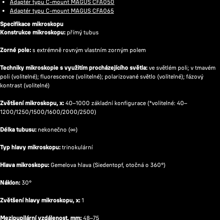
Adaptér typu C-mount MAGUS CFA050
Adaptér typu C-mount MAGUS CFA065
Specifikace mikroskopu
Konstrukce mikroskopu:
přímý tubus
Zorné pole:
s extrémně rovným vlastním zorným polem
Techniky mikroskopie s využitím procházejícího světla:
ve světlém poli; v tmavém
poli (volitelné); fluorescence (volitelné); polarizované světlo (volitelné); fázový
kontrast (volitelné)
Zvětšení mikroskopu, x:
40–1000 základní konfigurace (*volitelné: 40–
1200/1250/1500/1600/2000/2500)
Délka tubusu:
nekonečno (∞)
Typ hlavy mikroskopu:
trinokulární
Hlava mikroskopu:
Gemelova hlava (Siedentopf, otočná o 360°)
Náklon:
30°
Zvětšení hlavy mikroskopu, x:
1
Mezipupilární vzdálenost, mm:
48–75