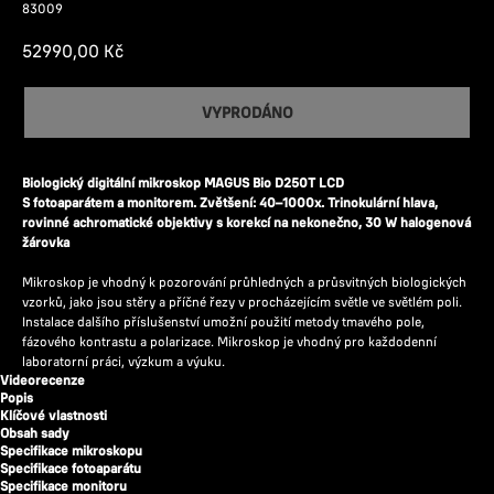
83009
52990,00
Kč
VYPRODÁNO
Biologický digitální mikroskop MAGUS Bio D250T LCD
S fotoaparátem a monitorem. Zvětšení: 40–1000x. Trinokulární hlava,
rovinné achromatické objektivy s korekcí na nekonečno, 30 W halogenová
žárovka
Mikroskop je vhodný k pozorování průhledných a průsvitných biologických
vzorků, jako jsou stěry a příčné řezy v procházejícím světle ve světlém poli.
Instalace dalšího příslušenství umožní použití metody tmavého pole,
fázového kontrastu a polarizace. Mikroskop je vhodný pro každodenní
laboratorní práci, výzkum a výuku.
Videorecenze
Popis
Klíčové vlastnosti
Obsah sady
Specifikace mikroskopu
Specifikace fotoaparátu
Specifikace monitoru