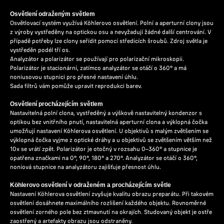
Osvětlení odraženým světlem
Osvětlovací systém využívá Köhlerovo osvětlení. Polní a aperturní clony jsou
z výroby vystředěny na optickou osu a nevyžadují žádné další centrování. V
případě potřeby lze clony seřídit pomocí středicích šroubů. Zdroj světla je
vystředěn podél tří os.
Analyzátor a polarizátor se používají pro polarizační mikroskopii.
Polarizátor je stacionární, zatímco analyzátor se otáčí o 360° a má
noniusovou stupnici pro přesné nastavení úhlu.
Sada filtrů vám pomůže upravit reprodukci barev.
Osvětlení procházejícím světlem
Nastavitelná polní clona, vystředěný a výškově nastavitelný kondenzor s
optikou bez vnitřního pnutí, nastavitelná aperturní clona a výklopná čočka
umožňují nastavení Köhlerova osvětlení. U objektivů s malým zvětšením se
výklopná čočka vyjme z optické dráhy a u objektivů se zvětšením větším než
10x se vrátí zpět. Polarizátor je otočný v rozsahu 0–360° a stupnice je
opatřena značkami na 0°, 90°, 180° a 270°. Analyzátor se otáčí o 360°,
noniová stupnice na analyzátoru zajišťuje přesnost úhlu.
Köhlerovo osvětlení v odraženém a procházejícím světle
Nastavení Köhlerova osvětlení zvyšuje kvalitu obrazu preparátu. Při takovém
osvětlení dosáhnete maximálního rozlišení každého objektu. Rovnoměrné
osvětlení zorného pole bez ztmavnutí na okrajích. Studovaný objekt je ostře
zaostřený a artefakty obrazu jsou odstraněny.