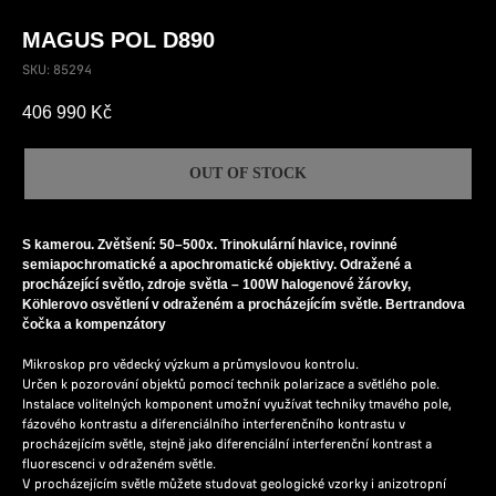
MAGUS POL D890
SKU:
85294
406 990
Kč
OUT OF STOCK
S kamerou. Zvětšení: 50–500x. Trinokulární hlavice, rovinné
semiapochromatické a apochromatické objektivy. Odražené a
procházející světlo, zdroje světla – 100W halogenové žárovky,
Köhlerovo osvětlení v odraženém a procházejícím světle. Bertrandova
čočka a kompenzátory
Mikroskop pro vědecký výzkum a průmyslovou kontrolu.
Určen k pozorování objektů pomocí technik polarizace a světlého pole.
Instalace volitelných komponent umožní využívat techniky tmavého pole,
fázového kontrastu a diferenciálního interferenčního kontrastu v
procházejícím světle, stejně jako diferenciální interferenční kontrast a
fluorescenci v odraženém světle.
V procházejícím světle můžete studovat geologické vzorky i anizotropní