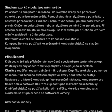
Studium vzorků v polarizovaném světle
Polarizátor a analyzátor se vkládají do světelné dráhy pro pozorování
objektů v polarizovaném světle. Pomocí stupnic analyzátoru a polarizátoru
nastavte požadovanou zkříženou nebo rovnoběžnou polohu polarizačních
prvků. Otáčením polarizátoru nebo analyzátoru se mění úhel polarizace. Při
otáčení pracovního stolku mikroskopu se lom světla při průchodu vzorkem
mění v závislosti na úhlu polarizace.
Bertrandova čočka se používá pro konoskopické studie.
Kompenzátory se používají ke zvýraznění kontrastu objektů se slabým
dvojlomem.
Příslušenství
K dispozici je řada příslušenství navržená speciálně pro tento mikroskop.
Volitelný rovinný apochromatický objektiv poskytuje další zvětšení.
rozšiřují rozsah zvětšení mikroskopu. Doplňkové okuláry pomohou
Okuláry
dosáhnout užitečného zvětšení objektivu, který používáte nejčastěji.
Nástavce pro fázový kontrast, epifluorescenční nástavce, kondenzory pro
tmavé pole a nástavce DIC rozšiřují dostupné mikroskopické techniky.
K měření objektů se používá kalibrační sklíčko, které lze kombinovat s
okulárem se stupnicí nebo se softwarem kamery.
Alternativní modely
MAGUS Pol D890 je alternativou k následujícím modelům: Carl Zeiss Axio