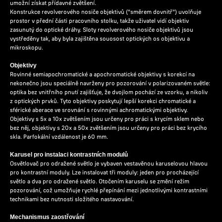
umožní získat přídavné zvětšení.
Konstrukce revolverového nosiče objektivů ("směrem dovnitř") uvolňuje
prostor v přední části pracovního stolku, takže uživatel vidí objektiv
zasunutý do optické dráhy. Sloty revolverového nosiče objektivů jsou
vystředěny tak, aby byla zajištěna souosost optických os objektivu a
mikroskopu.
Objektivy
Rovinné semiapochromatické a apochromatické objektivy s korekcí na
nekonečno jsou speciálně navrženy pro pozorování v polarizovaném světle:
optika bez vnitřního pnutí zajišťuje, že dvojlom pochází ze vzorku, a nikoliv
z optických prvků. Tyto objektivy poskytují lepší korekci chromatické a
sférické aberace ve srovnání s rovinnými achromatickými objektivy.
Objektivy s 5x a 10x zvětšením jsou určeny pro práci s krycím sklem nebo
bez něj, objektivy s 20x a 50x zvětšením jsou určeny pro práci bez krycího
skla. Parfokální vzdálenost je 60 mm.
Karusel pro instalaci kontrastních modulů
Osvětlovač pro odražené světlo je vybaven vestavěnou karuselovou hlavou
pro kontrastní moduly. Lze instalovat tři moduly: jeden pro procházející
světlo a dva pro odražené světlo. Otočením karuselu se změní režim
pozorování, což umožňuje rychlé přepínání mezi jednotlivými kontrastními
technikami bez nutnosti složitého nastavování.
Mechanismus zaostřování