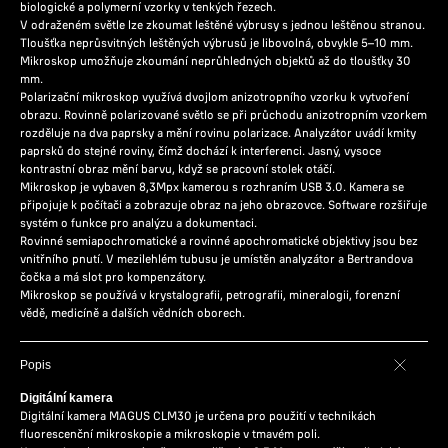
biologické a polymerní vzorky v tenkých řezech.
V odraženém světle lze zkoumat leštěné výbrusy s jednou leštěnou stranou.
Tloušťka neprůsvitných leštěných výbrusů je libovolná, obvykle 5–10 mm.
Mikroskop umožňuje zkoumání neprůhledných objektů až do tloušťky 30
mm.
Polarizační mikroskop využívá dvojlom anizotropního vzorku k vytvoření
obrazu. Rovinně polarizované světlo se při průchodu anizotropním vzorkem
rozděluje na dva paprsky a mění rovinu polarizace. Analyzátor uvádí kmity
paprsků do stejné roviny, čímž dochází k interferenci. Jasný, vysoce
kontrastní obraz mění barvu, když se pracovní stolek otáčí.
Mikroskop je vybaven 8,3Mpx kamerou s rozhraním USB 3.0. Kamera se
připojuje k počítači a zobrazuje obraz na jeho obrazovce. Software rozšiřuje
systém o funkce pro analýzu a dokumentaci.
Rovinné semiapochromatické a rovinné apochromatické objektivy jsou bez
vnitřního pnutí. V mezilehlém tubusu je umístěn analyzátor a Bertrandova
čočka a má slot pro kompenzátory.
Mikroskop se používá v krystalografii, petrografii, mineralogii, forenzní
vědě, medicíně a dalších vědních oborech.
Popis
Digitální kamera
Digitální kamera MAGUS CLM30 je určena pro použití v technikách
fluorescenční mikroskopie a mikroskopie v tmavém poli.