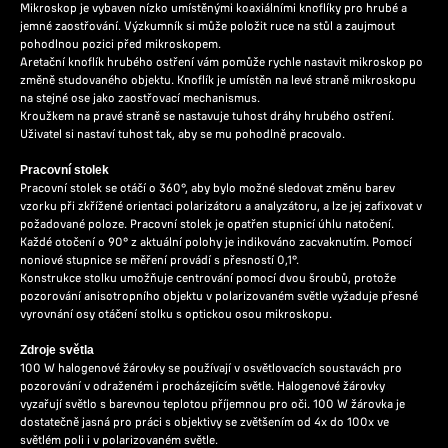
Mikroskop je vybaven nízko umístěnými koaxiálními knoflíky pro hrubé a
jemné zaostřování. Výzkumník si může položit ruce na stůl a zaujmout
pohodlnou pozici před mikroskopem.
Aretační knoflík hrubého ostření vám pomůže rychle nastavit mikroskop po
změně studovaného objektu. Knoflík je umístěn na levé straně mikroskopu
na stejné ose jako zaostřovací mechanismus.
Kroužkem na pravé straně se nastavuje tuhost dráhy hrubého ostření.
Uživatel si nastaví tuhost tak, aby se mu pohodlně pracovalo.
Pracovní stolek
Pracovní stolek se otáčí o 360°, aby bylo možné sledovat změnu barev
vzorku při zkřížené orientaci polarizátoru a analyzátoru, a lze jej zafixovat v
požadované poloze. Pracovní stolek je opatřen stupnicí úhlu natočení.
Každé otočení o 90° z aktuální polohy je indikováno zacvaknutím. Pomocí
noniové stupnice se měření provádí s přesností 0,1°.
Konstrukce stolku umožňuje centrování pomocí dvou šroubů, protože
pozorování anisotropního objektu v polarizovaném světle vyžaduje přesné
vyrovnání osy otáčení stolku s optickou osou mikroskopu.
Zdroje světla
100 W halogenové žárovky se používají v osvětlovacích soustavách pro
pozorování v odraženém i procházejícím světle. Halogenové žárovky
vyzařují světlo s barevnou teplotou příjemnou pro oči. 100 W žárovka je
dostatečně jasná pro práci s objektivy se zvětšením od 4x do 100x ve
světlém poli i v polarizovaném světle.