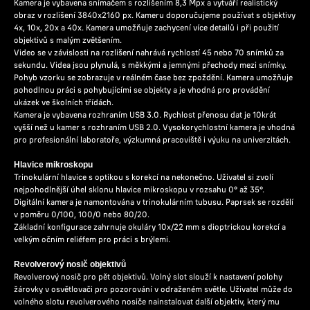
Kamera je vybavena snímačem s rozlišením 8,3 Mpx a vytváří realistický
obraz v rozlišení 3840x2160 px. Kameru doporučujeme používat s objektivy
4x, 10x, 20x a 40x. Kamera umožňuje zachycení více detailů i při použití
objektivů s malým zvětšením.
Video se v závislosti na rozlišení nahrává rychlostí 45 nebo 70 snímků za
sekundu. Videa jsou plynulá, s měkkými a jemnými přechody mezi snímky.
Pohyb vzorku se zobrazuje v reálném čase bez zpoždění. Kamera umožňuje
pohodlnou práci s pohybujícími se objekty a je vhodná pro provádění
ukázek ve školních třídách.
Kamera je vybavena rozhraním USB 3.0. Rychlost přenosu dat je 10krát
vyšší než u kamer s rozhraním USB 2.0. Vysokorychlostní kamera je vhodná
pro profesionální laboratoře, výzkumná pracoviště i výuku na univerzitách.
Hlavice mikroskopu
Trinokulární hlavice s optikou s korekcí na nekonečno. Uživatel si zvolí
nejpohodlnější úhel sklonu hlavice mikroskopu v rozsahu 0° až 35°.
Digitální kamera je namontována v trinokulárním tubusu. Paprsek se rozdělí
v poměru 0/100, 100/0 nebo 80/20.
Základní konfigurace zahrnuje okuláry 10x/22 mm s dioptrickou korekcí a
velkým očním reliéfem pro práci s brýlemi.
Revolverový nosič objektivů
Revolverový nosič pro pět objektivů. Volný slot slouží k nastavení polohy
žárovky v osvětlovači pro pozorování v odraženém světle. Uživatel může do
volného slotu revolverového nosiče nainstalovat další objektiv, který mu