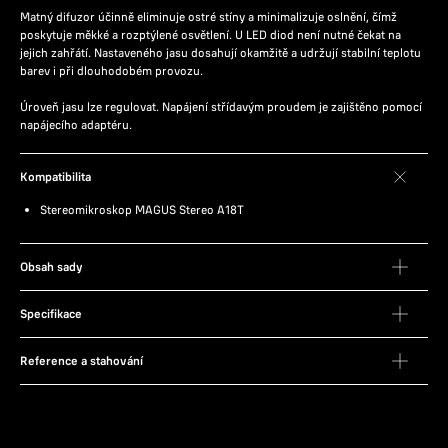
Matný difuzor účinně eliminuje ostré stíny a minimalizuje oslnění, čímž
poskytuje měkké a rozptýlené osvětlení. U LED diod není nutné čekat na
jejich zahřátí. Nastaveného jasu dosahují okamžitě a udržují stabilní teplotu
barev i při dlouhodobém provozu.
Úroveň jasu lze regulovat. Napájení střídavým proudem je zajištěno pomocí
napájecího adaptéru.
Kompatibilita
Stereomikroskop MAGUS Stereo A18T
Obsah sady
Specifikace
Reference a stahování