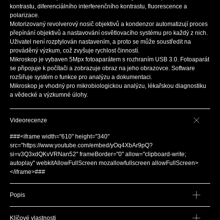
kontrastu, diferenciálního interferenčního kontrastu, fluorescence a
polarizace.
Motorizovaný revolverový nosič objektivů a kondenzor automatizují proces
přepínání objektivů a nastavování osvětlovacího systému pro každý z nich.
Uživatel není rozptylován nastavením, a proto se může soustředit na
prováděný výzkum, což zvyšuje rychlost činností.
Mikroskop je vybaven 5Mpx fotoaparátem s rozhraním USB 3.0. Fotoaparát
se připojuje k počítači a zobrazuje obraz na jeho obrazovce. Software
rozšiřuje systém o funkce pro analýzu a dokumentaci.
Mikroskop je vhodný pro mikrobiologickou analýzu, lékařskou diagnostiku
a vědecké a výzkumné úlohy.
Videorecenze
###<iframe width="610" height="340"
src="https://www.youtube.com/embed/yOq4XbAr9pQ?
si=v3Q3xdQKvVRNan52" frameBorder="0" allow="clipboard-write;
autoplay" webkitAllowFullScreen mozallowfullscreen allowFullScreen>
</iframe>###
Popis
Klíčové vlastnosti