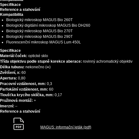
Specifikace
Reference a stahování
Kompatibilita
Biologický mikroskop MAGUS Bio 260T
Biologický digitální mikroskop MAGUS Bio DH260
Biologický mikroskop MAGUS Bio 270T
Biologický mikroskop MAGUS Bio 290T
Fluorescenční mikroskop MAGUS Lum 450L
Specifikace
Materiál čoček:
optické sklo
Třída objektivu podle stupně korekce aberace:
rovinný achromatický objektiv
Délka tubusu:
nekonečno (∞)
Zvětšení, x:
60
Apertura:
0,80
Pracovní vzdálenost, mm:
0,3
Parfokální vzdálenost, mm:
60
Tloušťka krycího sklíčka, mm:
0,17
Pružinová montáž:
+
Imerzní:
–
Reference a stahování
MAGUS: informační leták (pdf)