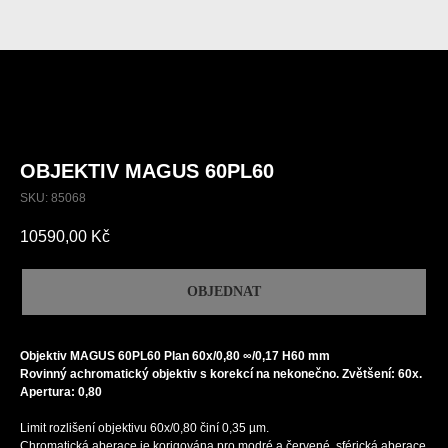
OBJEKTIV MAGUS 60PL60
SKU:
85068
10590,00
Kč
OBJEDNAT
Objektiv MAGUS 60PL60 Plan 60х/0,80 ∞/0,17 H60 mm
Rovinný achromatický objektiv s korekcí na nekonečno. Zvětšení: 60x.
Apertura: 0,80
Limit rozlišení objektivu 60х/0,80 činí 0,35 µm.
Chromatická aberace je korigována pro modré a červené, sférická aberace