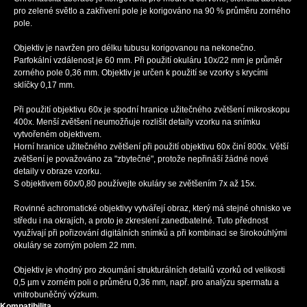
pro zelené světlo a zakřivení pole je korigováno na 90 % průměru zorného
pole.
Objektiv je navržen pro délku tubusu korigovanou na nekonečno.
Parfokální vzdálenost je 60 mm. Při použití okuláru 10x/22 mm je průměr
zorného pole 0,36 mm. Objektiv je určen k použití se vzorky s krycími
sklíčky 0,17 mm.
Při použití objektivu 60x je spodní hranice užitečného zvětšení mikroskopu
400x. Menší zvětšení neumožňuje rozlišit detaily vzorku na snímku
vytvořeném objektivem.
Horní hranice užitečného zvětšení při použití objektivu 60x činí 800x. Větší
zvětšení je považováno za "zbytečné", protože nepřináší žádné nové
detaily v obraze vzorku.
S objektivem 60x/0,80 používejte okuláry se zvětšením 7x až 15x.
Rovinné achromatické objektivy vytvářejí obraz, který má stejné ohnisko ve
středu i na okrajích, a proto je zkreslení zanedbatelné. Tuto přednost
využívají při pořizování digitálních snímků a při kombinaci se širokoúhlými
okuláry se zorným polem 22 mm.
Objektiv je vhodný pro zkoumání strukturálních detailů vzorků od velikosti
0,5 µm v zorném poli o průměru 0,36 mm, např. pro analýzu spermatu a
vnitrobuněčný výzkum.
Kompatibilita